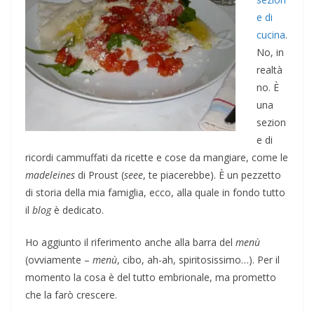
e di
cucina
.
No, in
realtà
no. È
una
sezion
e di
ricordi cammuffati da ricette e cose da mangiare, come le
madeleines
di Proust (
seee
, te piacerebbe). È un pezzetto
di storia della mia famiglia, ecco, alla quale in fondo tutto
il
blog
è dedicato.
Ho aggiunto il riferimento anche alla barra del
menù
(ovviamente –
menù
, cibo, ah-ah, spiritosissimo…). Per il
momento la cosa è del tutto embrionale, ma prometto
che la farò crescere.