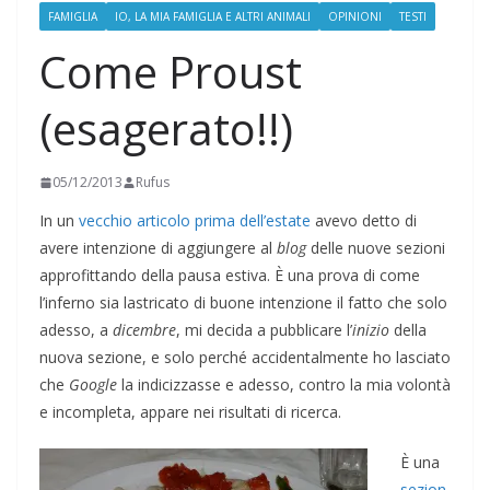
FAMIGLIA
IO, LA MIA FAMIGLIA E ALTRI ANIMALI
OPINIONI
TESTI
Come Proust
(esagerato!!)
05/12/2013
Rufus
In un
vecchio articolo prima dell’estate
avevo detto di
avere intenzione di aggiungere al
blog
delle nuove sezioni
approfittando della pausa estiva. È una prova di come
l’inferno sia lastricato di buone intenzione il fatto che solo
adesso, a
dicembre
, mi decida a pubblicare l’
inizio
della
nuova sezione, e solo perché accidentalmente ho lasciato
che
Google
la indicizzasse e adesso, contro la mia volontà
e incompleta, appare nei risultati di ricerca.
È una
sezion