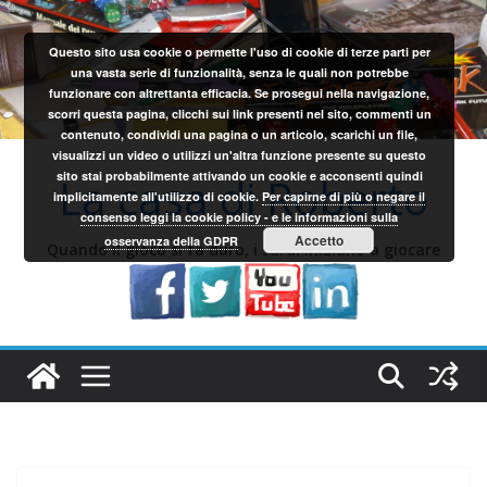
Salta
al
Questo sito usa cookie o permette l'uso di cookie di terze parti per
contenuto
una vasta serie di funzionalità, senza le quali non potrebbe
funzionare con altrettanta efficacia. Se prosegui nella navigazione,
scorri questa pagina, clicchi sui link presenti nel sito, commenti un
contenuto, condividi una pagina o un articolo, scarichi un file,
visualizzi un video o utilizzi un'altra funzione presente su questo
sito stai probabilmente attivando un cookie e acconsenti quindi
La casa di Roberto
implicitamente all'utilizzo di cookie.
Per capirne di più o negare il
consenso leggi la cookie policy - e le informazioni sulla
Accetto
osservanza della GDPR
Quando il gioco si fa duro, i sardi iniziano a giocare