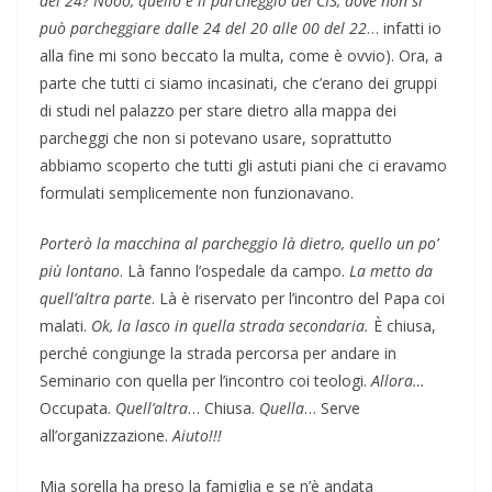
del 24? Nooo, quello è il parcheggio del CIS, dove non si
può parcheggiare dalle 24 del 20 alle 00 del 22
… infatti io
alla fine mi sono beccato la multa, come è ovvio). Ora, a
parte che tutti ci siamo incasinati, che c’erano dei gruppi
di studi nel palazzo per stare dietro alla mappa dei
parcheggi che non si potevano usare, soprattutto
abbiamo scoperto che tutti gli astuti piani che ci eravamo
formulati semplicemente non funzionavano.
Porterò la macchina al parcheggio là dietro, quello un po’
più lontano
. Là fanno l’ospedale da campo.
La metto da
quell’altra parte
. Là è riservato per l’incontro del Papa coi
malati.
Ok, la lasco in quella strada secondaria.
È chiusa,
perché congiunge la strada percorsa per andare in
Seminario con quella per l’incontro coi teologi.
Allora…
Occupata.
Quell’altra
… Chiusa.
Quella
… Serve
all’organizzazione.
Aiuto!!!
Mia sorella ha preso la famiglia e se n’è andata