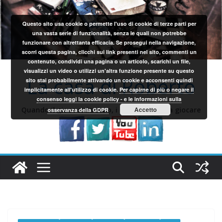
Salta
al
Questo sito usa cookie o permette l'uso di cookie di terze parti per
contenuto
una vasta serie di funzionalità, senza le quali non potrebbe
funzionare con altrettanta efficacia. Se prosegui nella navigazione,
scorri questa pagina, clicchi sui link presenti nel sito, commenti un
contenuto, condividi una pagina o un articolo, scarichi un file,
visualizzi un video o utilizzi un'altra funzione presente su questo
La casa di Roberto
sito stai probabilmente attivando un cookie e acconsenti quindi
implicitamente all'utilizzo di cookie.
Per capirne di più o negare il
consenso leggi la cookie policy - e le informazioni sulla
Quando il gioco si fa duro, i sardi iniziano a giocare
Accetto
osservanza della GDPR