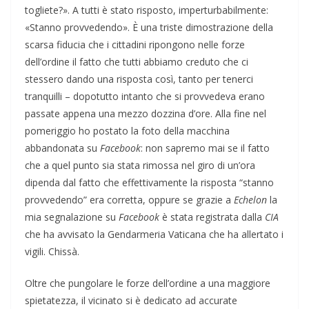
togliete?». A tutti è stato risposto, imperturbabilmente:
«Stanno provvedendo». È una triste dimostrazione della
scarsa fiducia che i cittadini ripongono nelle forze
dell’ordine il fatto che tutti abbiamo creduto che ci
stessero dando una risposta così, tanto per tenerci
tranquilli – dopotutto intanto che si provvedeva erano
passate appena una mezzo dozzina d’ore. Alla fine nel
pomeriggio ho postato la foto della macchina
abbandonata su
Facebook
: non sapremo mai se il fatto
che a quel punto sia stata rimossa nel giro di un’ora
dipenda dal fatto che effettivamente la risposta “stanno
provvedendo” era corretta, oppure se grazie a
Echelon
la
mia segnalazione su
Facebook
è stata registrata dalla
CIA
che ha avvisato la Gendarmeria Vaticana che ha allertato i
vigili. Chissà.
Oltre che pungolare le forze dell’ordine a una maggiore
spietatezza, il vicinato si è dedicato ad accurate