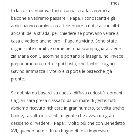
mesi
fa la cosa sembrava tanto carina: ci affacceremo al
balcone e vedremo passare il Papa. I conoscenti e gli
amici hanno cominciato a telefonare a noi e ai vari altri
abitanti della strada, per chiedere se potevano venire a
casa e vedere anche loro il Papa da vicino. Sono state
organizzate comitive come per una scampagnata: viene
zia Maria con Giacomina e portano le lasagne, noi invece
prepariamo una torta e poi basta, che tanto il cugino
Gavino ammazza il vitello e ci porta le bistecche già
pronte.
Se dobbiamo basarci su questa diffusa curiosità, domani
Cagliari sarà presa d’assalto da un mare di gente: tutti
abbiamo ricevuto richieste in gran numero, talvolta anche
timide, talvolta insistenti, di gente che aveva un gran
desiderio di “vedere il Papa”. Molto più che con Benedetto
XVI, quando pure ci fu un bagno di folla imprevisto.