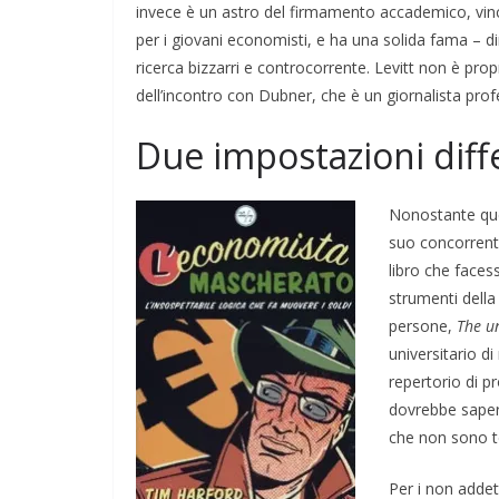
invece è un astro del firmamento accademico, vinc
per i giovani economisti, e ha una solida fama – d
ricerca bizzarri e controcorrente. Levitt non è pro
dell’incontro con Dubner, che è un giornalista pro
Due impostazioni diff
Nonostante que
suo concorrente
libro che facess
strumenti della 
persone,
The u
universitario d
repertorio di p
dovrebbe saper 
che non sono te
Per i non addet