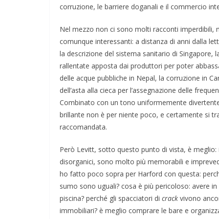
corruzione, le barriere doganali e il commercio inte
Nel mezzo non ci sono molti racconti imperdibili,
comunque interessanti: a distanza di anni dalla lett
la descrizione del sistema sanitario di Singapore, l
rallentate apposta dai produttori per poter abbassa
delle acque pubbliche in Nepal, la corruzione in Cam
dell’asta alla cieca per l’assegnazione delle frequenz
Combinato con un tono uniformemente divertente
brillante non è per niente poco, e certamente si tra
raccomandata.
Però Levitt, sotto questo punto di vista, è meglio: 
disorganici, sono molto più memorabili e imprevedib
ho fatto poco sopra per Harford con questa: perché
sumo sono uguali? cosa è più pericoloso: avere in
piscina? perché gli spacciatori di
crack
vivono ancora
immobiliari? è meglio comprare le bare e organizza