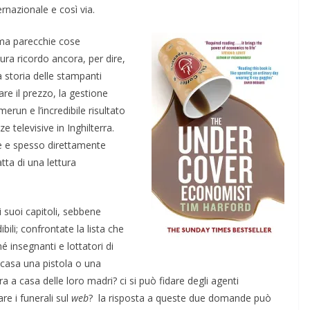
rnazionale e così via.
 ma parecchie cose
ura ricordo ancora, per dire,
a storia delle stampanti
re il prezzo, la gestione
erun e l’incredibile risultato
e televisive in Inghilterra.
 e spesso direttamente
tta di una lettura
i suoi capitoli, sebbene
ili; confrontate la lista che
 insegnanti e lottatori di
 casa una pistola o una
 a casa delle loro madri? ci si può fidare degli agenti
re i funerali sul
web
? la risposta a queste due domande può