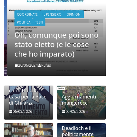
COORDINATE
COORDINATE
IL PENSIERO
OPINIONI
POLITICA
S
POLITICA
TESTI
La par
Oh, comunque poi sono
09/05/2024
stato eletto (e le cose
che ho imparato)
20/06/2024
Rufus
Giocare il
conflitto alla
Casa per la Pace
Aggiornamenti
di Ghilarza
mangerecci
06/05/2026
05/05/2026
Deadloch e il
politicamente