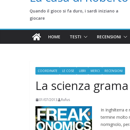
Quando il gioco si fa duro, i sardi iniziano a
giocare
HOME
TESTI
RECENSIONI
COORDINATE
LE COSE
LIBRI
MERCI
RECENSIONI
La scienza grama
01/07/2013
Rufus
In Inghilterra e
termine molto m
nomignolo, per