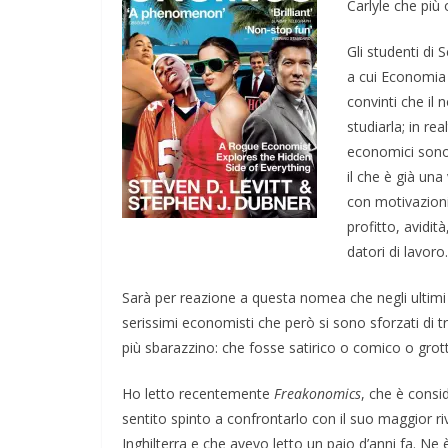
Carlyle che più
Gli studenti di
a cui Economia 
convinti che il
studiarla; in rea
economici sono 
il che è già una
con motivazion
profitto, avidit
datori di lavoro.
Sarà per reazione a questa nomea che negli ultimi ann
serissimi economisti che però si sono sforzati di t
più sbarazzino: che fosse satirico o comico o grot
Ho letto recentemente
Freakonomics
, che è consi
sentito spinto a confrontarlo con il suo maggior ri
Inghilterra e che avevo letto un paio d’anni fa. Ne 