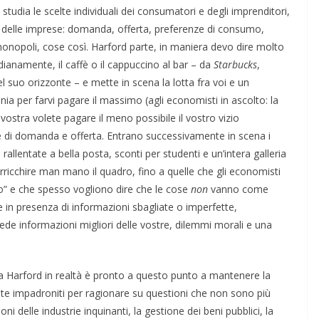
tudia le scelte individuali dei consumatori e degli imprenditori,
e delle imprese: domanda, offerta, preferenze di consumo,
onopoli, cose così. Harford parte, in maniera devo dire molto
ianamente, il caffè o il cappuccino al bar – da
Starbucks
,
el suo orizzonte – e mette in scena la lotta fra voi e un
nia per farvi pagare il massimo (agli economisti in ascolto: la
vostra volete pagare il meno possibile il vostro vizio
ase di domanda e offerta. Entrano successivamente in scena i
rallentate a bella posta, sconti per studenti e un’intera galleria
rricchire man mano il quadro, fino a quelle che gli economisti
” e che spesso vogliono dire che le cose
non
vanno come
e in presenza di informazioni sbagliate o imperfette,
ede informazioni migliori delle vostre, dilemmi morali e una
a Harford in realtà è pronto a questo punto a mantenere la
siete impadroniti per ragionare su questioni che non sono più
ni delle industrie inquinanti, la gestione dei beni pubblici, la