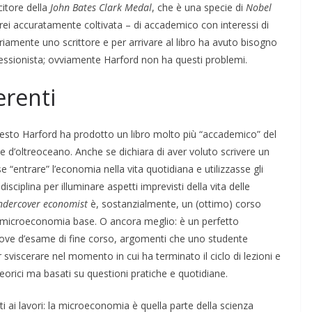
itore della
John Bates Clark Medal
, che è una specie di
Nobel
irei accuratamente coltivata – di accademico con interessi di
priamente uno scrittore e per arrivare al libro ha avuto bisogno
fessionista; ovviamente Harford non ha questi problemi.
erenti
sto Harford ha prodotto un libro molto più “accademico” del
 d’oltreoceano. Anche se dichiara di aver voluto scrivere un
e “entrare” l’economia nella vita quotidiana e utilizzasse gli
disciplina per illuminare aspetti imprevisti della vita delle
ndercover economist
è, sostanzialmente, un (ottimo) corso
i microeconomia base. O ancora meglio: è un perfetto
rove d’esame di fine corso, argomenti che uno studente
sviscerare nel momento in cui ha terminato il ciclo di lezioni e
orici ma basati su questioni pratiche e quotidiane.
ti ai lavori: la microeconomia è quella parte della scienza