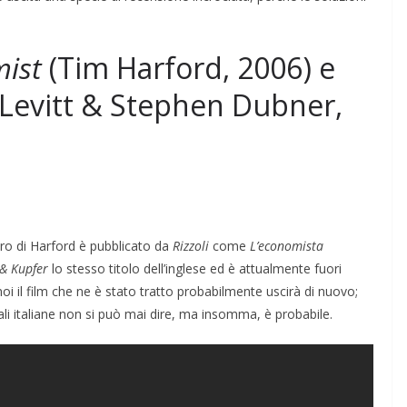
ist
(Tim Harford, 2006) e
Levitt & Stephen Dubner,
PINIONI
COORDINATE
IL PENSIERO
POLITICA
i
SEGNALAZIONI
STRANGE DAYS
Shitstorm, videogame e
 libro di Harford è pubblicato da
Rizzoli
come
L’economista
 & Kupfer
lo stesso titolo dell’inglese ed è attualmente fuori
globalizzazione
i il film che ne è stato tratto probabilmente uscirà di nuovo;
06/11/2025
Rufus
ali italiane non si può mai dire, ma insomma, è probabile.