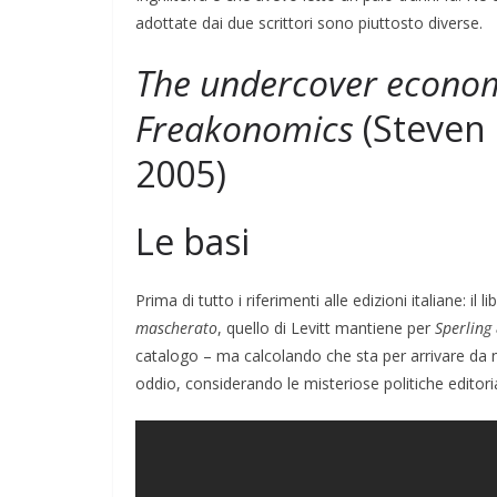
adottate dai due scrittori sono piuttosto diverse.
The undercover econom
TE
EVIDENZA
IL PENSIERO
Freakonomics
(Steven 
POLITICA
TESTI
2005)
razioni
COORDINATE
IL PENSIERO
O
26
Rufus
POLITICA
TESTI
Le basi
Indiani e pionier
Prima di tutto i riferimenti alle edizioni italiane: il
28/01/2026
Rufus
mascherato
, quello di Levitt mantiene per
Sperling
catalogo – ma calcolando che sta per arrivare da no
oddio, considerando le misteriose politiche editori