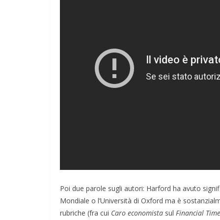
Poi due parole sugli autori: Harford ha avuto signif
Mondiale o l’Università di Oxford ma è sostanzialm
rubriche (fra cui
Caro economista
sul
Financial Tim