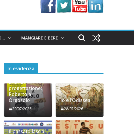
O…
MANGIARE E BERE
In evidenza
Diari di
progettazione:
Roberto a
Orgosolo
Io e l’Odissea
29/07/2026
28/07/2026
Il passato lascia