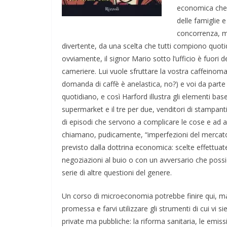
economica che s
delle famiglie 
concorrenza, m
divertente, da una scelta che tutti compiono quotid
ovviamente, il signor Mario sotto l’ufficio è fuori d
cameriere. Lui vuole sfruttare la vostra caffeinoma
domanda di caffè è anelastica, no?) e voi da parte 
quotidiano, e così Harford illustra gli elementi b
supermarket e il tre per due, venditori di stampanti 
di episodi che servono a complicare le cose e ad a
chiamano, pudicamente, “imperfezioni del mercato
previsto dalla dottrina economica: scelte effettuat
negoziazioni al buio o con un avversario che possi
serie di altre questioni del genere.
Un corso di microeconomia potrebbe finire qui, m
promessa e farvi utilizzare gli strumenti di cui vi 
private ma pubbliche: la riforma sanitaria, le emissio