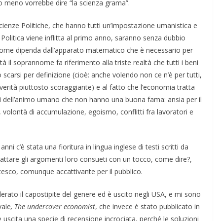
 o meno vorrebbe dire “la scienza grama”.
 Scienze Politiche, che hanno tutti un’impostazione umanistica e
Politica viene inflitta al primo anno, saranno senza dubbio
 nome dipenda dall’apparato matematico che è necessario per
ltà il soprannome fa riferimento alla triste realtà che tutti i beni
scarsi per definizione (cioè: anche volendo non ce n’è per tutti,
 verità piuttosto scoraggiante) e al fatto che l’economia tratta
i dell’animo umano che non hanno una buona fama: ansia per il
à, volontà di accumulazione, egoismo, conflitti fra lavoratori e
i c’è stata una fioritura in lingua inglese di testi scritti da
rattare gli argomenti loro consueti con un tocco, come dire?,
tesco, comunque accattivante per il pubblico.
derato il capostipite del genere ed è uscito negli USA, e mi sono
vale
, The undercover economist
, che invece è stato pubblicato in
è uscita una specie di recensione incrociata, perché le soluzioni