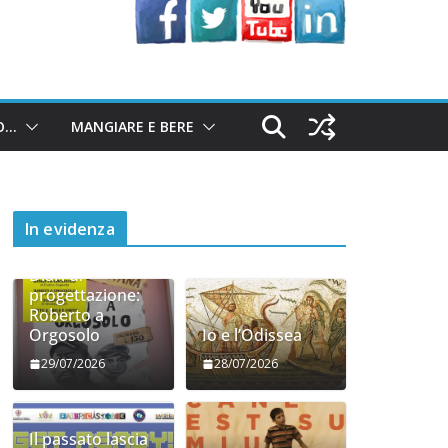
O…
MANGIARE E BERE
In evidenza
Diari di
progettazione:
Roberto a
Orgosolo
Io e l’Odissea
29/07/2026
28/07/2026
Il passato lascia