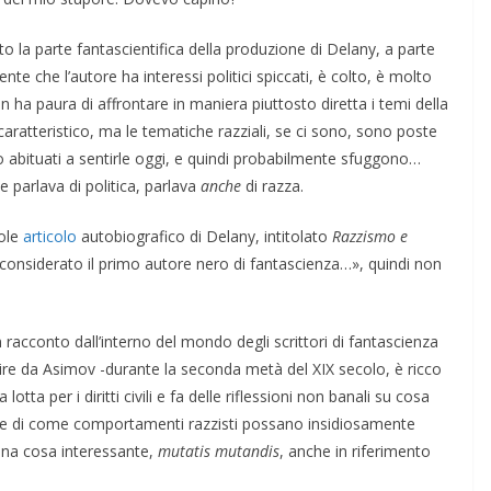
to la parte fantascientifica della produzione di Delany, a parte
te che l’autore ha interessi politici spiccati, è colto, è molto
on ha paura di affrontare in maniera piuttosto diretta i temi della
caratteristico, ma le tematiche razziali, se ci sono, sono poste
bituati a sentirle oggi, e quindi probabilmente sfuggono…
 parlava di politica, parlava
anche
di razza.
vole
articolo
autobiografico di Delany, intitolato
Razzismo e
considerato il primo autore nero di fantascienza…», quindi non
 un racconto dall’interno del mondo degli scrittori di fantascienza
ire da Asimov -durante la seconda metà del XIX secolo, è ricco
otta per i diritti civili e fa delle riflessioni non banali su cosa
 e di come comportamenti razzisti possano insidiosamente
 una cosa interessante,
mutatis mutandis
, anche in riferimento