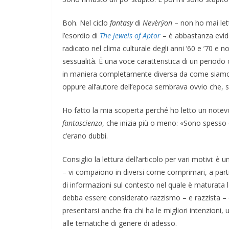
Boh. Nel ciclo
fantasy
di
Nevèrÿon
– non ho mai let
l’esordio di
The jewels of Aptor
– è abbastanza eviden
radicato nel clima culturale degli anni ’60 e ’70 e n
sessualità. È una voce caratteristica di un periodo 
in maniera completamente diversa da come siamo a
oppure all’autore dell’epoca sembrava ovvio che, se
Ho fatto la mia scoperta perché ho letto un note
fantascienza
, che inizia più o meno: «Sono spesso 
c’erano dubbi.
Consiglio la lettura dell’articolo per vari motivi: è
– vi compaiono in diversi come comprimari, a part
di informazioni sul contesto nel quale è maturata la l
debba essere considerato razzismo – e razzista –
presentarsi anche fra chi ha le migliori intenzioni,
alle tematiche di genere di adesso.