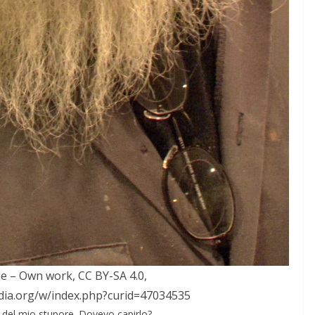
e – Own work, CC BY-SA 4.0,
dia.org/w/index.php?curid=47034535
o del mio stupore. Dovevo capirlo?