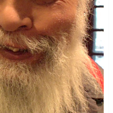
IL PENSIERO
OPINIONI
TI
COORDINATE
IL PENSIERO
POLIT
e pionieri
SEGNALAZIONI
STRANGE DAYS
Shitstorm, video
Rufus
globalizzazione
06/11/2025
Rufus