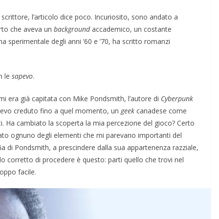
rittore, l’articolo dice poco. Incuriosito, sono andato a
erto che aveva un
background
accademico, un costante
ma sperimentale degli anni ’60 e ’70, ha scritto romanzi
n le
sapevo
.
mi era già capitata con Mike Pondsmith, l’autore di
Cyberpunk
vevo creduto fino a quel momento, un
geek
canadese come
ti. Ha cambiato la scoperta la mia percezione del gioco? Certo
to ognuno degli elementi che mi parevano importanti del
fia di Pondsmith, a prescindere dalla sua appartenenza razziale,
do corretto di procedere è questo: parti quello che trovi nel
roppo facile.