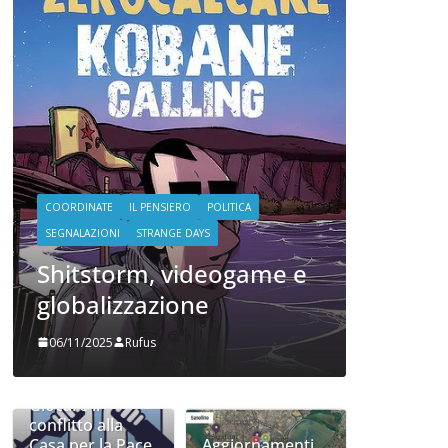
COORDINATE
IL PENSIERO
OPINIONI
POLITICA
TESTI
Oh, comunque poi sono
stato eletto (e le cose
che ho imparato)
ICA
20/06/2024
Rufus
game e
Giocare il
conflitto alla
Casa per la Pace
Aggiornamenti
di Ghilarza
mangerecci
06/05/2026
05/05/2026
Deadloch e il
politicamente