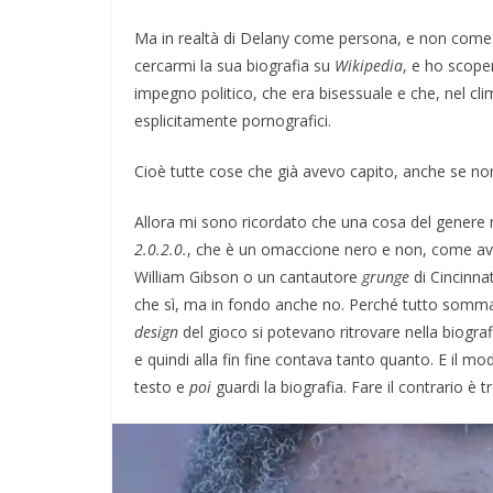
Ma in realtà di Delany come persona, e non come sc
cercarmi la sua biografia su
Wikipedia
, e ho scop
impegno politico, che era bisessuale e che, nel cli
esplicitamente pornografici.
Cioè tutte cose che già avevo capito, anche se no
Allora mi sono ricordato che una cosa del genere 
2.0.2.0.
, che è un omaccione nero e non, come a
William Gibson o un cantautore
grunge
di Cincinna
che sì, ma in fondo anche no. Perché tutto somma
design
del gioco si potevano ritrovare nella biogra
e quindi alla fin fine contava tanto quanto. E il mo
testo e
poi
guardi la biografia. Fare il contrario è t