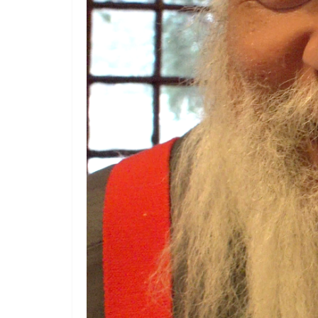
COORDINATE
EVIDENZA
IL PENSIERO
OPINIONI
POLITICA
TESTI
Cospirazioni
COORDINATE
04/02/2026
Rufus
POLITICA
TES
Indiani 
28/01/2026