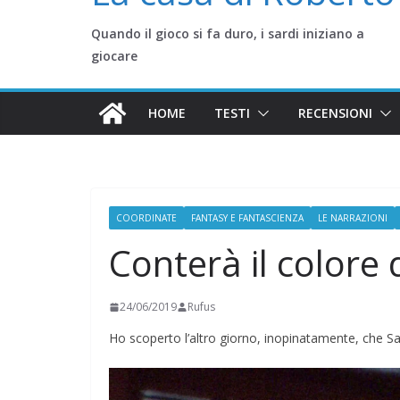
Quando il gioco si fa duro, i sardi iniziano a
giocare
HOME
TESTI
RECENSIONI
COORDINATE
FANTASY E FANTASCIENZA
LE NARRAZIONI
Conterà il colore
24/06/2019
Rufus
Ho scoperto l’altro giorno, inopinatamente, che S