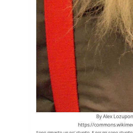
By Alex Lozupon
https://commons.wikime
Sono rimasto un po’ stupito. E poi mi sono stupit