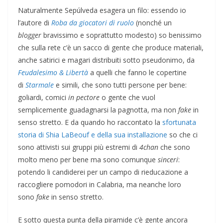
Naturalmente Sepúlveda esagera un filo: essendo io
l’autore di
Roba da giocatori di ruolo
(nonché un
blogger
bravissimo e soprattutto modesto) so benissimo
che sulla rete c’è un sacco di gente che produce materiali,
anche satirici e magari distribuiti sotto pseudonimo, da
Feudalesimo & Libertà
a quelli che fanno le copertine
di
Starmale
e simili, che sono tutti persone per bene:
goliardi, comici
in pectore
o gente che vuol
semplicemente guadagnarsi la pagnotta, ma non
fake
in
senso stretto. E da quando ho raccontato la
sfortunata
storia di Shia LaBeouf e della sua installazione
so che ci
sono attivisti sui gruppi più estremi di
4chan
che sono
molto meno per bene ma sono comunque
sinceri
:
potendo li candiderei per un campo di rieducazione a
raccogliere pomodori in Calabria, ma neanche loro
sono
fake
in senso stretto.
E sotto questa punta della piramide c’è gente ancora