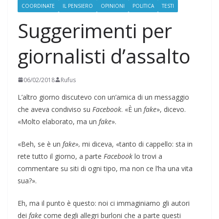
COORDINATE
IL PENSIERO
OPINIONI
POLITICA
TESTI
Suggerimenti per
giornalisti d’assalto
06/02/2018
Rufus
L’altro giorno discutevo con un’amica di un messaggio
che aveva condiviso su
Facebook
. «È un
fake
», dicevo.
«Molto elaborato, ma un
fake
».
«Beh, se è un
fake»,
mi diceva, «tanto di cappello: sta in
rete tutto il giorno, a parte
Facebook
lo trovi a
commentare su siti di ogni tipo, ma non ce l’ha una vita
sua?».
Eh, ma il punto è questo: noi ci immaginiamo gli autori
dei
fake
come degli allegri burloni che a parte questi