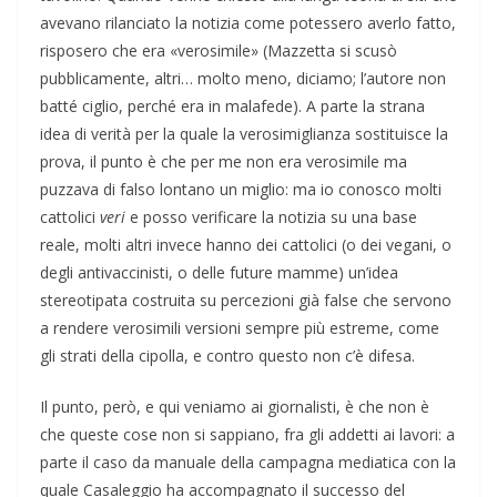
avevano rilanciato la notizia come potessero averlo fatto,
risposero che era «verosimile» (Mazzetta si scusò
pubblicamente, altri… molto meno, diciamo; l’autore non
batté ciglio, perché era in malafede). A parte la strana
idea di verità per la quale la verosimiglianza sostituisce la
prova, il punto è che per me non era verosimile ma
puzzava di falso lontano un miglio: ma io conosco molti
cattolici
veri
e posso verificare la notizia su una base
reale, molti altri invece hanno dei cattolici (o dei vegani, o
degli antivaccinisti, o delle future mamme) un’idea
stereotipata costruita su percezioni già false che servono
a rendere verosimili versioni sempre più estreme, come
gli strati della cipolla, e contro questo non c’è difesa.
Il punto, però, e qui veniamo ai giornalisti, è che non è
che queste cose non si sappiano, fra gli addetti ai lavori: a
parte il caso da manuale della campagna mediatica con la
quale Casaleggio ha accompagnato il successo del