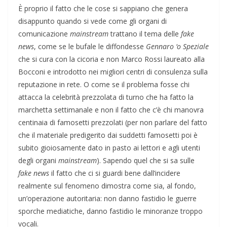
È proprio il fatto che le cose si sappiano che genera
disappunto quando si vede come gli organi di
comunicazione
mainstream
trattano il tema delle
fake
news
, come se le bufale le diffondesse
Gennaro
‘o Speziale
che si cura con la cicoria e non Marco Rossi laureato alla
Bocconi e introdotto nei migliori centri di consulenza sulla
reputazione in rete. O come se il problema fosse chi
attacca la celebrità prezzolata di turno che ha fatto la
marchetta settimanale e non il fatto che c’è chi manovra
centinaia di famosetti prezzolati (per non parlare del fatto
che il materiale predigerito dai suddetti famosetti poi è
subito gioiosamente dato in pasto ai lettori e agli utenti
degli organi
mainstream
). Sapendo quel che si sa sulle
fake news
il fatto che ci si guardi bene dall’incidere
realmente sul fenomeno dimostra come sia, al fondo,
un’operazione autoritaria: non danno fastidio le guerre
sporche mediatiche, danno fastidio le minoranze troppo
vocali.