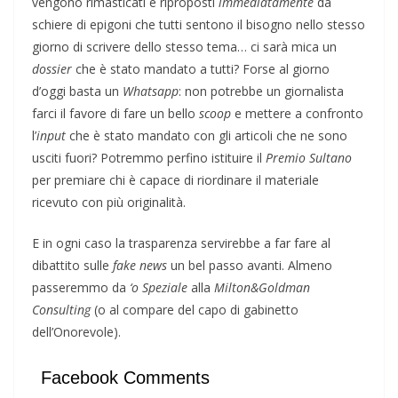
vengono rimasticati e riproposti
immediatamente
da
schiere di epigoni che tutti sentono il bisogno nello stesso
giorno di scrivere dello stesso tema… ci sarà mica un
dossier
che è stato mandato a tutti? Forse al giorno
d’oggi basta un
Whatsapp
: non potrebbe un giornalista
farci il favore di fare un bello
scoop
e mettere a confronto
l’
input
che è stato mandato con gli articoli che ne sono
usciti fuori? Potremmo perfino istituire il
Premio Sultano
per premiare chi è capace di riordinare il materiale
ricevuto con più originalità.
E in ogni caso la trasparenza servirebbe a far fare al
dibattito sulle
fake
news
un bel passo avanti. Almeno
passeremmo da
‘o Speziale
alla
Milton&Goldman
Consulting
(o al compare del capo di gabinetto
dell’Onorevole).
Facebook Comments