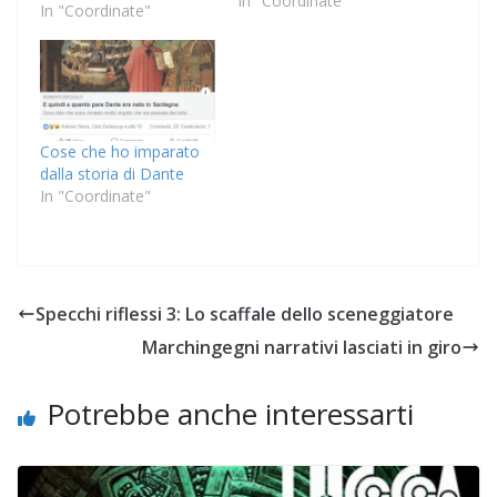
In "Coordinate"
considerato che non
In "Coordinate"
abbiamo amici in
comune, suppongo che
sia frutto di
un'inserzione a
pagamento. Nana Nino
è entrata in Facebook
Cose che ho imparato
giovedì scorso, ha un
dalla storia di Dante
solo amico (che si
In "Coordinate"
chiama Vota Il
Movimento), un'icona
che…
Specchi riflessi 3: Lo scaffale dello sceneggiatore
Marchingegni narrativi lasciati in giro
Potrebbe anche interessarti