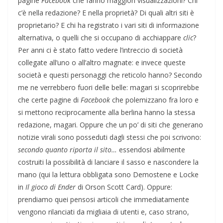
pagine
Facebook
che fanno maggiori visualizzazioni? Chi
c’è nella redazione? E nella proprietà? Di quali altri siti è
proprietario? E chi ha registrato i vari siti di informazione
alternativa, o quelli che si occupano di acchiappare
clic
?
Per anni ci è stato fatto vedere l’intreccio di società
collegate all’uno o all’altro magnate: e invece queste
società e questi personaggi che reticolo hanno? Secondo
me ne verrebbero fuori delle belle: magari si scoprirebbe
che certe pagine di
Facebook
che polemizzano fra loro e
si mettono reciprocamente alla berlina hanno la stessa
redazione, magari. Oppure che un po’ di siti che generano
notizie virali sono posseduti dagli stessi che poi scrivono:
secondo quanto riporta il sito…
essendosi abilmente
costruiti la possibilità di lanciare il sasso e nascondere la
mano (qui la lettura obbligata sono Demostene e Locke
in
Il gioco di Ender
di Orson Scott Card). Oppure:
prendiamo quei pensosi articoli che immediatamente
vengono rilanciati da migliaia di utenti e, caso strano,