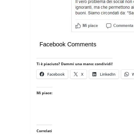
Facebook Comments
Ti è piaciuto? Dammi una mano: condividi!
Facebook
X
LinkedIn
Mi piace:
RDINATE
GIOCHI
IL PENSIERO
POLITICA
NALAZIONI
TESTI
ocare il conflitto alla
Correlati