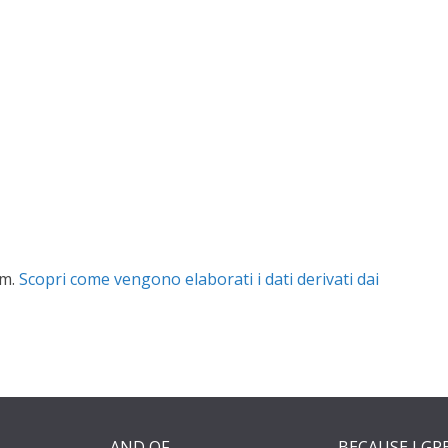
am.
Scopri come vengono elaborati i dati derivati dai
AND OF
BECAUSE I GR