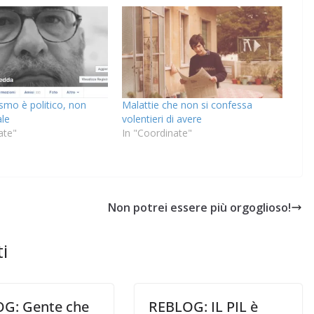
IL PENSIERO
STI
COORDINATE
IL PENSIERO
OPINIONI
ismo è politico, non
Malattie che non si confessa
POLITICA
TESTI
ale
volentieri di avere
ate"
In "Coordinate"
Indiani e pionieri
28/01/2026
Rufus
Non potrei essere più orgoglioso!
i
G: Gente che
REBLOG: IL PIL è