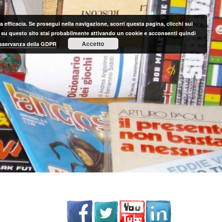
 efficacia. Se prosegui nella navigazione, scorri questa pagina, clicchi sui
nte su questo sito stai probabilmente attivando un cookie e acconsenti quindi
Accetto
 osservanza della GDPR