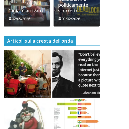
06/05/2026
05/05/2026
Deadloch e il
politicamente
Gioia, è arrivato
scorretto
02/05/2026
03/02/2026
Articoli sulla cresta dell’onda