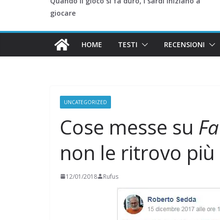
Quando il gioco si fa duro, i sardi iniziano a
giocare
HOME
TESTI
RECENSIONI
UNCATEGORIZED
Cose messe su
Fa
non le ritrovo più
12/01/2018
Rufus