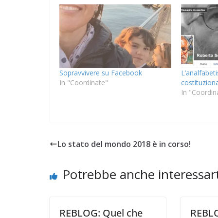
sa per la Pace di
ilarza
COORDINATE
EVIDENZA
OPINIONI
POLITICA
TE
/05/2026
Rufus
Cospirazioni
Sopravvivere su Facebook
L’analfabet
04/02/2026
Rufus
In "Coordinate"
costituzion
In "Coordin
Lo stato del mondo 2018 è in corso!
Potrebbe anche interessart
REBLOG: Quel che
REBLO