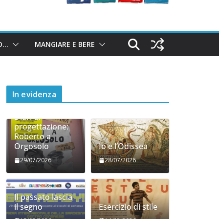
O…
MANGIARE E BERE
In evidenza
Diari di
progettazione:
Roberto a
Orgosolo
Io e l’Odissea
29/07/2026
28/07/2026
Il passato lascia
il segno
Esercizio di stile