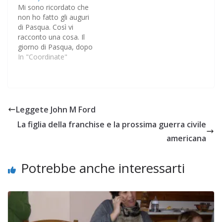
Mi sono ricordato che
non ho fatto gli auguri
di Pasqua. Così vi
racconto una cosa. Il
giorno di Pasqua, dopo
avere molto mangiato,
In "Coordinate"
siamo usciti a fare una
passeggiata digestiva,
io, Maria Bonaria, mia
sorella e mia nipote
Agnese. C'era un sole
Leggete John M Ford
magnifico. Abbiamo
La figlia della franchise e la prossima guerra civile
accompagnato mio
suocero, il mitico…
americana
Potrebbe anche interessarti