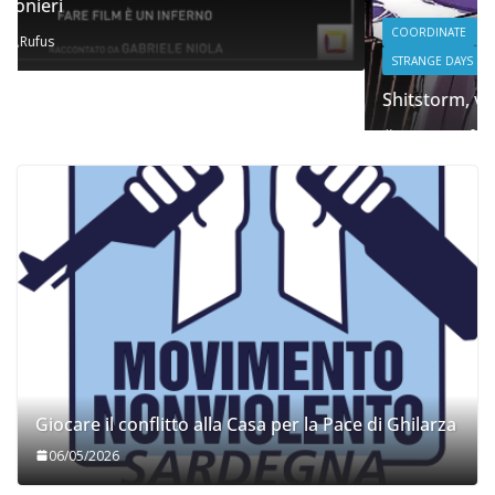
COORDINATE
IL PENSIERO
POLITICA
SEGNALAZIONI
STRANGE DAYS
Shitstorm, videogame e globalizzazione
06/11/2025
Rufus
Giocare il conflitto alla Casa per la Pace di Ghilarza
06/05/2026