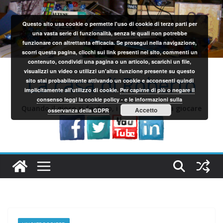
Salta
al
Questo sito usa cookie o permette l'uso di cookie di terze parti per
contenuto
una vasta serie di funzionalità, senza le quali non potrebbe
funzionare con altrettanta efficacia. Se prosegui nella navigazione,
scorri questa pagina, clicchi sui link presenti nel sito, commenti un
contenuto, condividi una pagina o un articolo, scarichi un file,
visualizzi un video o utilizzi un'altra funzione presente su questo
La casa di Roberto
sito stai probabilmente attivando un cookie e acconsenti quindi
implicitamente all'utilizzo di cookie.
Per capirne di più o negare il
consenso leggi la cookie policy - e le informazioni sulla
Quando il gioco si fa duro, i sardi iniziano a giocare
Accetto
osservanza della GDPR