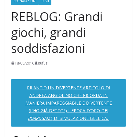
SEGNALAZIONI
TESTI
REBLOG: Grandi
giochi, grandi
soddisfazioni
18/08/2016
Rufus
RILANCIO UN DIVERTENTE ARTICOLO DI
ANDREA ANGIOLINO CHE RICORDA IN
MANIERA IMPAREGGIABILE E DIVERTENTE
(L’HO GIÀ DETTO?) L’EPOCA D’ORO DEI
BOARDGAME
DI SIMULAZIONE BELLICA.