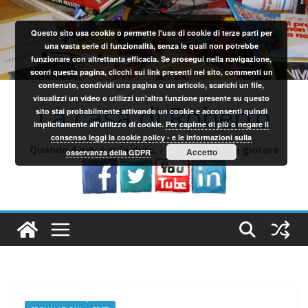
Salta
al
Questo sito usa cookie o permette l'uso di cookie di terze parti per
contenuto
una vasta serie di funzionalità, senza le quali non potrebbe
funzionare con altrettanta efficacia. Se prosegui nella navigazione,
scorri questa pagina, clicchi sui link presenti nel sito, commenti un
contenuto, condividi una pagina o un articolo, scarichi un file,
visualizzi un video o utilizzi un'altra funzione presente su questo
La casa di Roberto
sito stai probabilmente attivando un cookie e acconsenti quindi
implicitamente all'utilizzo di cookie.
Per capirne di più o negare il
consenso leggi la cookie policy - e le informazioni sulla
Quando il gioco si fa duro, i sardi iniziano a giocare
Accetto
osservanza della GDPR