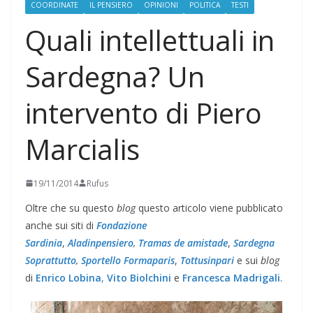
COORDINATE
IL PENSIERO
OPINIONI
POLITICA
TESTI
Quali intellettuali in
Sardegna? Un
intervento di Piero
Marcialis
19/11/2014
Rufus
Oltre che su questo
blog
questo articolo viene pubblicato
anche sui siti di
Fondazione
Sardinia
,
Aladinpensiero
,
Tramas de amistade
,
Sardegna
Soprattutto
,
Sportello Formaparis
,
Tottusinpari
e sui
blog
di
Enrico Lobina
,
Vito Biolchini
e
Francesca Madrigali
.