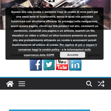
Salta
al
Questo sito usa cookie o permette l'uso di cookie di terze parti per
contenuto
una vasta serie di funzionalità, senza le quali non potrebbe
funzionare con altrettanta efficacia. Se prosegui nella navigazione,
scorri questa pagina, clicchi sui link presenti nel sito, commenti un
contenuto, condividi una pagina o un articolo, scarichi un file,
visualizzi un video o utilizzi un'altra funzione presente su questo
La casa di Roberto
sito stai probabilmente attivando un cookie e acconsenti quindi
implicitamente all'utilizzo di cookie.
Per capirne di più o negare il
consenso leggi la cookie policy - e le informazioni sulla
Quando il gioco si fa duro, i sardi iniziano a giocare
Accetto
osservanza della GDPR