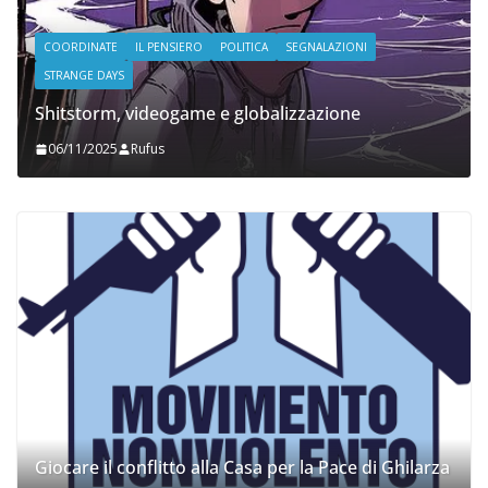
COORDINATE
IL PENSIERO
POLITICA
SEGNALAZIONI
STRANGE DAYS
Shitstorm, videogame e globalizzazione
06/11/2025
Rufus
Giocare il conflitto alla Casa per la Pace di Ghilarza