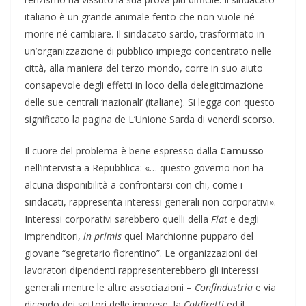
italiano è un grande animale ferito che non vuole né
morire né cambiare. Il sindacato sardo, trasformato in
un’organizzazione di pubblico impiego concentrato nelle
città, alla maniera del terzo mondo, corre in suo aiuto
consapevole degli effetti in loco della delegittimazione
delle sue centrali ‘nazionali’ (italiane). Si legga con questo
significato la pagina de L’Unione Sarda di venerdì scorso.
Il cuore del problema è bene espresso dalla
Camusso
nell’intervista a Repubblica: «… questo governo non ha
alcuna disponibilità a confrontarsi con chi, come i
sindacati, rappresenta interessi generali non corporativi».
Interessi corporativi sarebbero quelli della
Fiat
e degli
imprenditori,
in primis
quel Marchionne pupparo del
giovane “segretario fiorentino”. Le organizzazioni dei
lavoratori dipendenti rappresenterebbero gli interessi
generali mentre le altre associazioni –
Confindustria
e via
dicendo dei settori delle imprese, la
Coldiretti
ed il