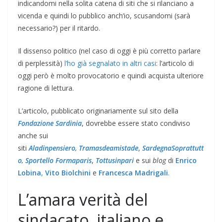
indicandomi nella solita catena di siti che si rilanciano a
vicenda e quindi lo pubblico anch’io, scusandomi (sarà
necessario?) per il ritardo.
Il dissenso politico (nel caso di oggi è più corretto parlare
di perplessità)
l’ho già segnalato in altri casi
: l’articolo di
oggi però è molto provocatorio e quindi acquista ulteriore
ragione di lettura.
L’articolo, pubblicato originariamente sul sito della
Fondazione Sardinia
, dovrebbe essere stato condiviso
anche sui
siti
Aladinpensiero
,
Tramasdeamistade
,
SardegnaSoprattutt
o
,
Sportello Formaparis
,
Tottusinpari
e sui
blog
di
Enrico
Lobina
,
Vito Biolchini
e
Francesca Madrigali
.
L’amara verità del
sindacato, italiano e