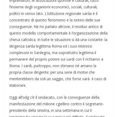
imprenditori, le associazioni sportive e culturali, tutto
l’insieme degli organismi economici, sociali, culturali,
politici in senso lato. L’istituzione regionale sarda è il
concentrato di questo fenomeno e la sintesi delle sue
conseguenze. Ne ho parlato altrove, il residuo antico di
questo modello comportamentale è l’organizzazione della
chiesa cattolica. In tutte le situazioni si dà una costante: la
dirigenza sarda legittima Roma ed i suoi interessi
complessivi in Sardegna, ma soprattutto legittima il
permanere del proprio potere sui sardi con il richiamo a
Roma. I sardi, purtroppo, non stimano né amano la
propria classe dirigente: per una serie di motivi che
meriterebbero da soli un saggio, che forse sarà il caso di
elaborare.
Oggi all’odg c’è il sindacato, con le conseguenze della
manifestazione del milione cgiellino contro il segretario-
presidente della sinistra, in una settimana in cui il
renzismo ha vissuto la sua prova più difficile. Il sindacato