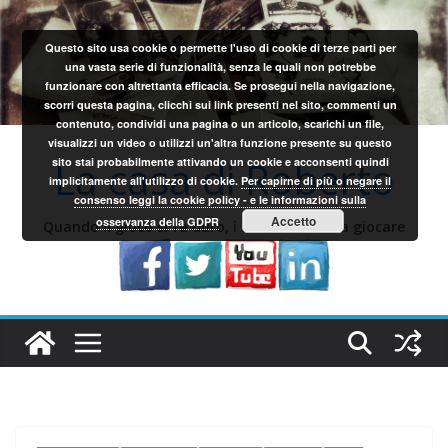
Salta
al
Questo sito usa cookie o permette l'uso di cookie di terze parti per
contenuto
una vasta serie di funzionalità, senza le quali non potrebbe
funzionare con altrettanta efficacia. Se prosegui nella navigazione,
scorri questa pagina, clicchi sui link presenti nel sito, commenti un
contenuto, condividi una pagina o un articolo, scarichi un file,
visualizzi un video o utilizzi un'altra funzione presente su questo
La casa di Roberto
sito stai probabilmente attivando un cookie e acconsenti quindi
implicitamente all'utilizzo di cookie.
Per capirne di più o negare il
consenso leggi la cookie policy - e le informazioni sulla
Accetto
osservanza della GDPR
Quando il gioco si fa duro, i sardi iniziano a giocare