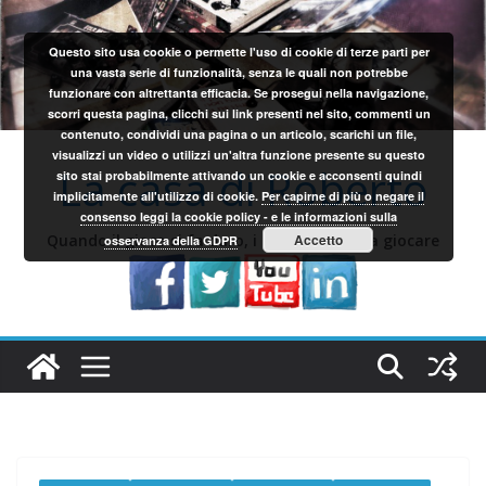
Salta
al
Questo sito usa cookie o permette l'uso di cookie di terze parti per
contenuto
una vasta serie di funzionalità, senza le quali non potrebbe
funzionare con altrettanta efficacia. Se prosegui nella navigazione,
scorri questa pagina, clicchi sui link presenti nel sito, commenti un
contenuto, condividi una pagina o un articolo, scarichi un file,
visualizzi un video o utilizzi un'altra funzione presente su questo
La casa di Roberto
sito stai probabilmente attivando un cookie e acconsenti quindi
implicitamente all'utilizzo di cookie.
Per capirne di più o negare il
consenso leggi la cookie policy - e le informazioni sulla
Quando il gioco si fa duro, i sardi iniziano a giocare
Accetto
osservanza della GDPR