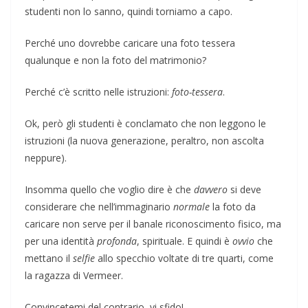
studenti non lo sanno, quindi torniamo a capo.
Perché uno dovrebbe caricare una foto tessera
qualunque e non la foto del matrimonio?
Perché c’è scritto nelle istruzioni:
foto-tessera
.
Ok, però gli studenti è conclamato che non leggono le
istruzioni (la nuova generazione, peraltro, non ascolta
neppure).
Insomma quello che voglio dire è che
davvero
si deve
considerare che nell’immaginario
normale
la foto da
caricare non serve per il banale riconoscimento fisico, ma
per una identità
profonda
, spirituale. E quindi è
ovvio
che
mettano il
selfie
allo specchio voltate di tre quarti, come
la ragazza di Vermeer.
Convincetemi del contrario, vi sfido!