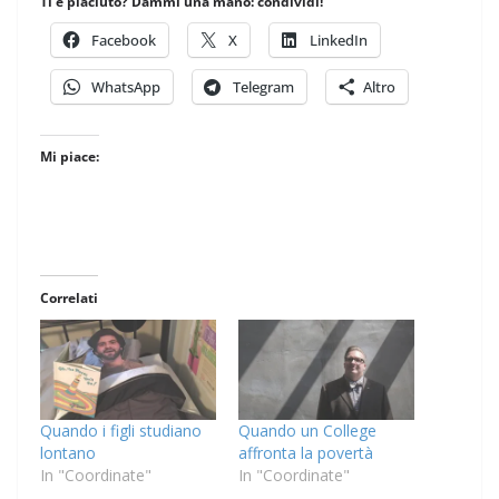
Ti è piaciuto? Dammi una mano: condividi!
Facebook
X
LinkedIn
WhatsApp
Telegram
Altro
Mi piace:
Correlati
Quando i figli studiano
Quando un College
lontano
affronta la povertà
In "Coordinate"
In "Coordinate"