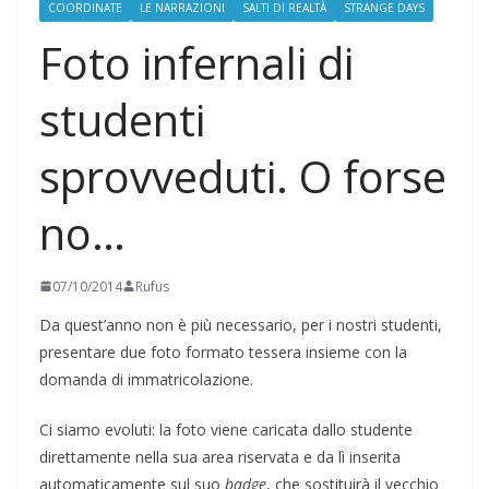
COORDINATE
LE NARRAZIONI
SALTI DI REALTÀ
STRANGE DAYS
Foto infernali di
studenti
sprovveduti. O forse
no…
07/10/2014
Rufus
Da quest’anno non è più necessario, per i nostri studenti,
presentare due foto formato tessera insieme con la
domanda di immatricolazione.
Ci siamo evoluti: la foto viene caricata dallo studente
direttamente nella sua area riservata e da lì inserita
automaticamente sul suo
badge
, che sostituirà il vecchio