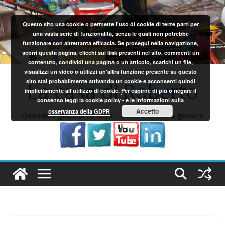
Salta
al
Questo sito usa cookie o permette l'uso di cookie di terze parti per
contenuto
una vasta serie di funzionalità, senza le quali non potrebbe
funzionare con altrettanta efficacia. Se prosegui nella navigazione,
scorri questa pagina, clicchi sui link presenti nel sito, commenti un
contenuto, condividi una pagina o un articolo, scarichi un file,
visualizzi un video o utilizzi un'altra funzione presente su questo
sito stai probabilmente attivando un cookie e acconsenti quindi
La casa di Roberto
implicitamente all'utilizzo di cookie.
Per capirne di più o negare il
consenso leggi la cookie policy - e le informazioni sulla
Accetto
osservanza della GDPR
Quando il gioco si fa duro, i sardi iniziano a giocare