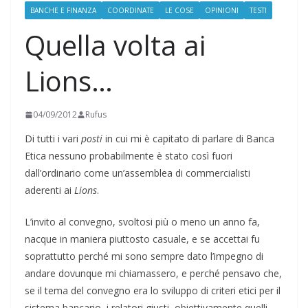
BANCHE E FINANZA
COORDINATE
LE COSE
OPINIONI
TESTI
Quella volta ai
Lions…
04/09/2012
Rufus
Di tutti i vari
posti
in cui mi è capitato di parlare di Banca
Etica nessuno probabilmente è stato così fuori
dall’ordinario come un’assemblea di commercialisti
aderenti ai
Lions
.
L’invito al convegno, svoltosi più o meno un anno fa,
nacque in maniera piuttosto casuale, e se accettai fu
soprattutto perché mi sono sempre dato l’impegno di
andare dovunque mi chiamassero, e perché pensavo che,
se il tema del convegno era lo sviluppo di criteri etici per il
sistema bancario, i relatori giusti, obiettivamente quelli