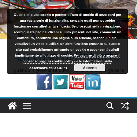
Salta
al
Questo sito usa cookie o permette l'uso di cookie di terze parti per
contenuto
una vasta serie di funzionalità, senza le quali non potrebbe
funzionare con altrettanta efficacia. Se prosegui nella navigazione,
scorri questa pagina, clicchi sui link presenti nel sito, commenti un
contenuto, condividi una pagina o un articolo, scarichi un file,
visualizzi un video o utilizzi un'altra funzione presente su questo
sito stai probabilmente attivando un cookie e acconsenti quindi
La casa di Roberto
implicitamente all'utilizzo di cookie.
Per capirne di più o negare il
consenso leggi la cookie policy - e le informazioni sulla
Accetto
osservanza della GDPR
Quando il gioco si fa duro, i sardi iniziano a giocare