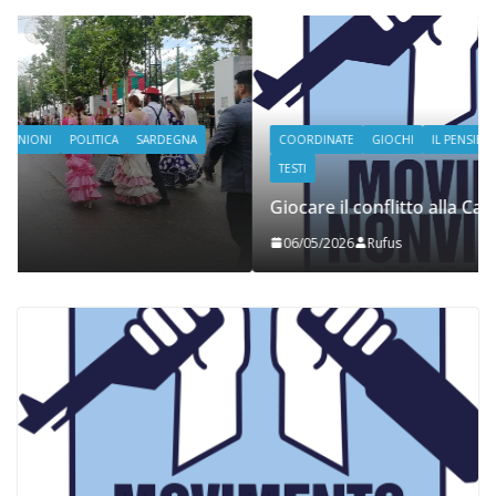
COORDINATE
GIOCHI
IL PENSIERO
POLITICA
SEGNALAZIONI
TESTI
Giocare il conflitto alla Casa per la Pace di Ghilarza
06/05/2026
Rufus