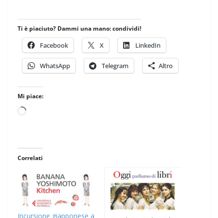
Ti è piaciuto? Dammi una mano: condividi!
Facebook
X
LinkedIn
WhatsApp
Telegram
Altro
Mi piace:
Caricamento
in
corso…
Correlati
Incursione giapponese a