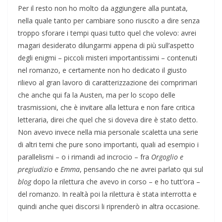
Per il resto non ho molto da aggiungere alla puntata,
nella quale tanto per cambiare sono riuscito a dire senza
troppo sforare i tempi quasi tutto quel che volevo: avrei
magari desiderato dilungarmi appena di più sull’aspetto
degli enigmi – piccoli misteri importantissimi – contenuti
nel romanzo, e certamente non ho dedicato il giusto
rilievo al gran lavoro di caratterizzazione dei comprimari
che anche qui fa la Austen, ma per lo scopo delle
trasmissioni, che è invitare alla lettura e non fare critica
letteraria, direi che quel che si doveva dire è stato detto.
Non avevo invece nella mia personale scaletta una serie
di altri temi che pure sono importanti, quali ad esempio i
parallelismi – o i rimandi ad incrocio – fra
Orgoglio e
pregiudizio
e
Emma
, pensando che ne avrei parlato qui sul
blog
dopo la rilettura che avevo in corso – e ho tutt’ora –
del romanzo. In realtà poi la rilettura è stata interrotta e
quindi anche quei discorsi li riprenderò in altra occasione.