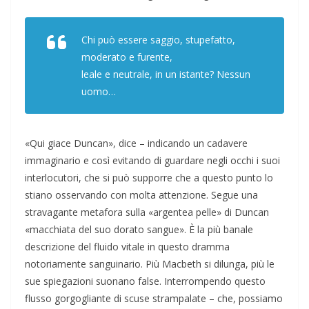
Chi può essere saggio, stupefatto,
moderato e furente,
leale e neutrale, in un istante? Nessun
uomo…
«Qui giace Duncan», dice – indicando un cadavere
immaginario e così evitando di guardare negli occhi i suoi
interlocutori, che si può supporre che a questo punto lo
stiano osservando con molta attenzione. Segue una
stravagante metafora sulla «argentea pelle» di Duncan
«macchiata del suo dorato sangue». È la più banale
descrizione del fluido vitale in questo dramma
notoriamente sanguinario. Più Macbeth si dilunga, più le
sue spiegazioni suonano false. Interrompendo questo
flusso gorgogliante di scuse strampalate – che, possiamo