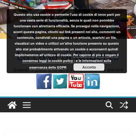
Salta
al
Questo sito usa cookie o permette l'uso di cookie di terze parti per
contenuto
una vasta serie di funzionalità, senza le quali non potrebbe
funzionare con altrettanta efficacia. Se prosegui nella navigazione,
scorri questa pagina, clicchi sui link presenti nel sito, commenti un
contenuto, condividi una pagina o un articolo, scarichi un file,
visualizzi un video o utilizzi un'altra funzione presente su questo
sito stai probabilmente attivando un cookie e acconsenti quindi
La casa di Roberto
implicitamente all'utilizzo di cookie.
Per capirne di più o negare il
consenso leggi la cookie policy - e le informazioni sulla
Accetto
osservanza della GDPR
Quando il gioco si fa duro, i sardi iniziano a giocare