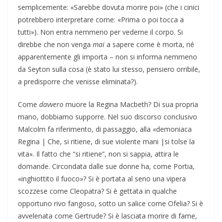
semplicemente: «Sarebbe dovuta morire poi» (che i cinici
potrebbero interpretare come: «Prima o poi tocca a
tutti»). Non entra nemmeno per vederne il corpo. Si
direbbe che non venga
mai
a sapere come è morta, né
apparentemente gli importa – non si informa nemmeno
da Seyton sulla cosa (è stato lui stesso, pensiero orribile,
a predisporre che venisse eliminata?).
Come
davvero
muore la Regina Macbeth? Di sua propria
mano, dobbiamo supporre. Nel suo discorso conclusivo
Malcolm fa riferimento, di passaggio, alla «demoniaca
Regina | Che, si ritiene, di sue violente mani |si tolse la
vita». Il fatto che “si ritiene”, non si sappia, attira le
domande. Circondata dalle sue donne ha, come Portia,
«inghiottito il fuoco»? Si è portata al seno una vipera
scozzese come Cleopatra? Si è gettata in qualche
opportuno rivo fangoso, sotto un salice come Ofelia? Si è
avvelenata come Gertrude? Si è lasciata morire di fame,