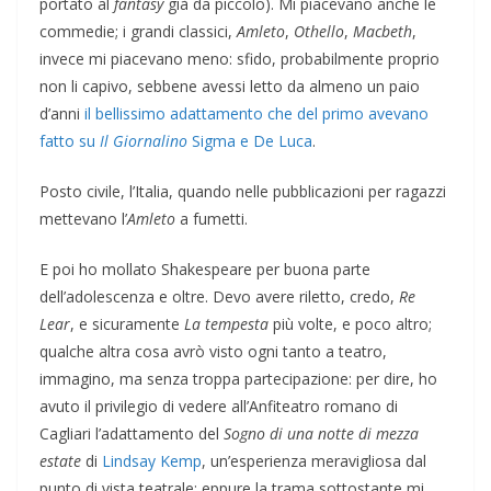
portato al
fantasy
già da piccolo). Mi piacevano anche le
commedie; i grandi classici,
Amleto
,
Othello
,
Macbeth
,
invece mi piacevano meno: sfido, probabilmente proprio
non li capivo, sebbene avessi letto da almeno un paio
d’anni
il bellissimo adattamento che del primo avevano
fatto su
Il Giornalino
Sigma e De Luca
.
Posto civile, l’Italia, quando nelle pubblicazioni per ragazzi
mettevano l’
Amleto
a fumetti.
E poi ho mollato Shakespeare per buona parte
dell’adolescenza e oltre. Devo avere riletto, credo,
Re
Lear
, e sicuramente
La tempesta
più volte, e poco altro;
qualche altra cosa avrò visto ogni tanto a teatro,
immagino, ma senza troppa partecipazione: per dire, ho
avuto il privilegio di vedere all’Anfiteatro romano di
Cagliari l’adattamento del
Sogno di una notte di mezza
estate
di
Lindsay Kemp
, un’esperienza meravigliosa dal
punto di vista teatrale; eppure la trama sottostante mi