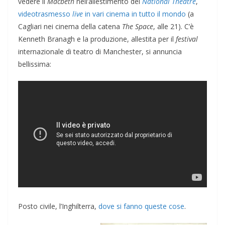
vedere il
Macbeth
nell’allestimento del
National Theatre
,
videotrasmesso
live
in vari cinema in tutto il mondo
(a
Cagliari nei cinema della catena
The Space
, alle 21). C’è
Kenneth Branagh e la produzione, allestita per il
festival
internazionale di teatro di Manchester, si annuncia
bellissima:
Posto civile, l’Inghilterra,
dove si fanno queste cose
.