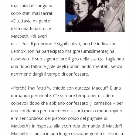
macchiati di sangue»
sono stati massacrati.
«E tuttavia mi pento
della mia furia», dice
Macbeth, «di averli
uccisi
io
». Il pronome è significativo, perché indica che
Lennox non ha partecipato ma (presumibilmente) ha
osservato il suo signore fare il giro della stanza, tagliando
una dopo l’altra le gole degli uomini addormentati, senza
nemmeno dargli il tempo di confessare.
«Perché l’hai fatto?», chiede con durezza Macduff. È una
domanda pertinente. C’è sempre tempo per uccidere i
colpevoli dopo che abbiano confessato (il carnefice – per
una condanna per tradimento – sarà molto meno rapido
e misericordioso del pietoso colpo del pugnale di
Macbeth). In risposta alla scomoda domanda di Macduff
Macbeth si lancia in una lunga orazione gonfia di retorica: