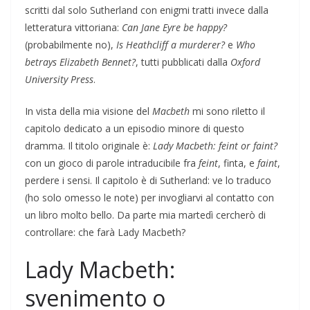
scritti dal solo Sutherland con enigmi tratti invece dalla
letteratura vittoriana:
Can Jane Eyre be happy?
(probabilmente no),
Is Heathcliff a murderer
?
e
Who
betrays Elizabeth Bennet?
, tutti pubblicati dalla
Oxford
University Press
.
In vista della mia visione del
Macbeth
mi sono riletto il
capitolo dedicato a un episodio minore di questo
dramma. Il titolo originale è:
Lady Macbeth: feint or faint?
con un gioco di parole intraducibile fra
feint
, finta, e
faint
,
perdere i sensi. Il capitolo è di Sutherland: ve lo traduco
(ho solo omesso le note) per invogliarvi al contatto con
un libro molto bello. Da parte mia martedì cercherò di
controllare: che farà Lady Macbeth?
Lady Macbeth:
svenimento o