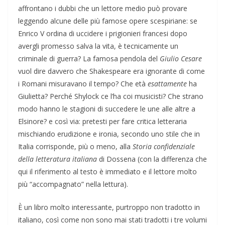
affrontano i dubbi che un lettore medio può provare
leggendo alcune delle più famose opere scespiriane: se
Enrico V ordina di uccidere i prigionieri francesi dopo
avergli promesso salva la vita, è tecnicamente un
criminale di guerra? La famosa pendola del
Giulio Cesare
vuol dire davvero che Shakespeare era ignorante di come
i Romani misuravano il tempo? Che età
esattamente
ha
Giulietta? Perché Shylock ce l’ha coi musicisti? Che strano
modo hanno le stagioni di succedere le une alle altre a
Elsinore? e così via: pretesti per fare critica letteraria
mischiando erudizione e ironia, secondo uno stile che in
Italia corrisponde, più o meno, alla
Storia confidenziale
della letteratura italiana
di Dossena (con la differenza che
qui il riferimento al testo è immediato e il lettore molto
più “accompagnato” nella lettura).
È un libro molto interessante, purtroppo non tradotto in
italiano, così come non sono mai stati tradotti i tre volumi