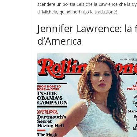
scendere un po’ sia Eels che la Lawrence che la Cyr
per la Pace di
di Michela, quindi ho finito la traduzione).
rza
COORDINATE
EVIDENZA
IL P
Jennifer Lawrence: la f
OPINIONI
POLITICA
TESTI
26
Rufus
Cospirazioni
d’America
04/02/2026
Rufus