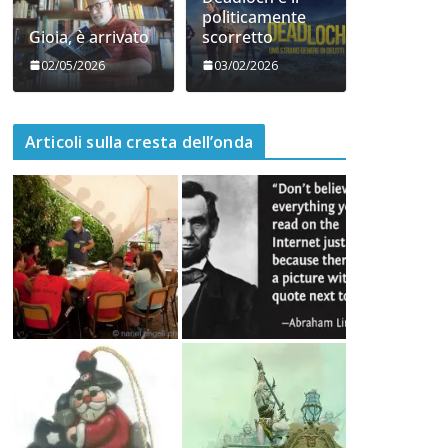
06/05/2026
05/05/2026
Deadloch e il
politicamente
Gioia, è arrivato
scorretto
02/05/2026
03/02/2026
Articoli sulla cresta dell’onda