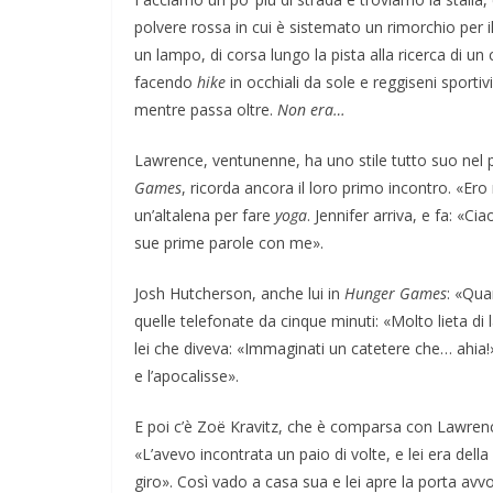
polvere rossa in cui è sistemato un rimorchio per il
un lampo, di corsa lungo la pista alla ricerca di 
facendo
hike
in occhiali da sole e reggiseni sporti
mentre passa oltre.
Non era…
Lawrence, ventunenne, ha uno stile tutto suo nel 
Games
, ricorda ancora il loro primo incontro. «Er
un’altalena per fare
yoga
. Jennifer arriva, e fa: «
sue prime parole con me».
Josh Hutcherson, anche lui in
Hunger Games
: «Qua
quelle telefonate da cinque minuti: «Molto lieta di
lei che diveva: «Immaginati un catetere che… ahia!» 
e l’apocalisse».
E poi c’è Zoë Kravitz, che è comparsa con Lawren
«L’avevo incontrata un paio di volte, e lei era dell
giro». Così vado a casa sua e lei apre la porta avvo