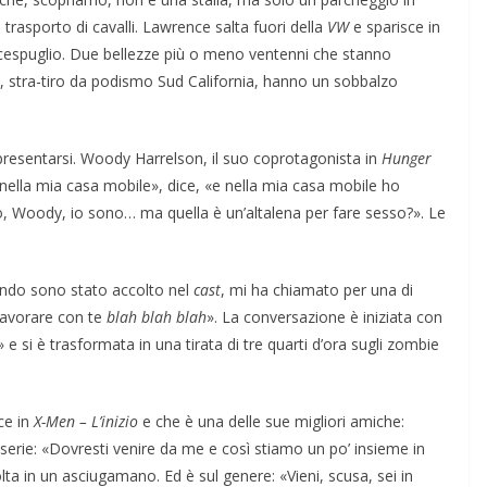
 trasporto di cavalli. Lawrence salta fuori della
VW
e sparisce in
un cespuglio. Due bellezze più o meno ventenni che stanno
vi, stra-tiro da podismo Sud California, hanno un sobbalzo
presentarsi. Woody Harrelson, il suo coprotagonista in
Hunger
o nella mia casa mobile», dice, «e nella mia casa mobile ho
Ciao, Woody, io sono… ma quella è un’altalena per fare sesso?». Le
ndo sono stato accolto nel
cast
, mi ha chiamato per una di
 lavorare con te
blah blah blah
». La conversazione è iniziata con
e si è trasformata in una tirata di tre quarti d’ora sugli zombie
ce in
X-Men – L’inizio
e che è una delle sue migliori amiche:
a serie: «Dovresti venire da me e così stiamo un po’ insieme in
lta in un asciugamano. Ed è sul genere: «Vieni, scusa, sei in