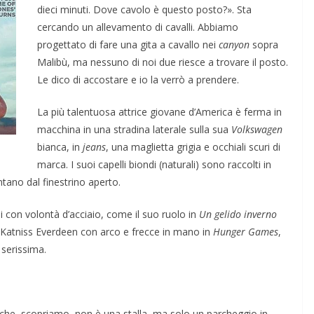
dieci minuti. Dove cavolo è questo posto?». Sta
cercando un allevamento di cavalli. Abbiamo
progettato di fare una gita a cavallo nei
canyon
sopra
Malibù, ma nessuno di noi due riesce a trovare il posto.
Le dico di accostare e io la verrò a prendere.
La più talentuosa attrice giovane d’America è ferma in
macchina in una stradina laterale sulla sua
Volkswagen
bianca, in
jeans
, una maglietta grigia e occhiali scuri di
marca. I suoi capelli biondi (naturali) sono raccolti in
tano dal finestrino aperto.
i con volontà d’acciaio, come il suo ruolo in
Un gelido inverno
 Katniss Everdeen con arco e frecce in mano in
Hunger Games
,
serissima.
, che, scopriamo, non è una stalla, ma solo un parcheggio in