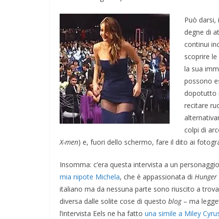
Può darsi, 
degne di at
continui in
scoprire l
la sua imma
possono es
dopotutto i
recitare ru
alternativa
colpi di arc
X-men
) e, fuori dello schermo, fare il dito ai fotog
Insomma: c’era questa intervista a un personaggio 
mia nipote Michela
, che è appassionata di
Hunger
TE
GIOCHI
IL PENSIERO
POLITICA
italiano ma da nessuna parte sono riuscito a trovar
ONI
TESTI
diversa dalle solite cose di questo
blog
– ma leggete
e il conflitto alla
l’intervista Eels ne ha fatto
una simile a Miley Cyru