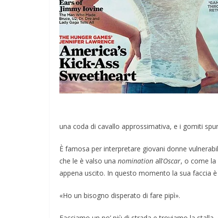
una coda di cavallo approssimativa, e i gomiti spun
È famosa per interpretare giovani donne vulnerabil
che le è valso una
nomination
all’
Oscar
, o come la
appena uscito. In questo momento la sua faccia è 
«Ho un bisogno disperato di fare pipì».
Facciamo un po’ più di strada e troviamo la stalla