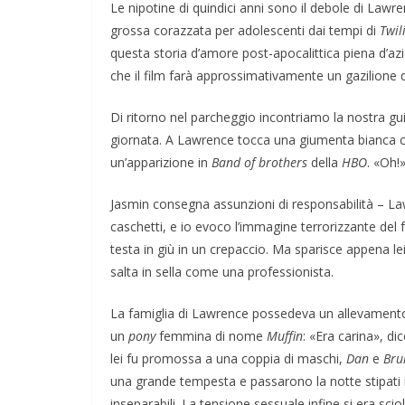
Le nipotine di quindici anni sono il debole di Law
grossa corazzata per adolescenti dai tempi di
Twil
questa storia d’amore post-apocalittica piena d’azi
che il film farà approssimativamente un gazilione di
Di ritorno nel parcheggio incontriamo la nostra gui
giornata. A Lawrence tocca una giumenta bianca
un’apparizione in
Band of brothers
della
HBO
. «Oh!
Jasmin consegna assunzioni di responsabilità – 
caschetti, e io evoco l’immagine terrorizzante del f
testa in giù in un crepaccio. Ma sparisce appena lei
salta in sella come una professionista.
La famiglia di Lawrence possedeva un allevamento d
un
pony
femmina di nome
Muffin
: «Era carina», d
lei fu promossa a una coppia di maschi,
Dan
e
Bru
una grande tempesta e passarono la notte stipati 
inseparabili. La tensione sessuale infine si era scio