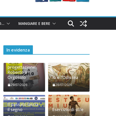
O…
MANGIARE E BERE
In evidenza
Diari di
progettazione:
Roberto a
Orgosolo
Io e l’Odissea
29/07/2026
28/07/2026
Il passato lascia
il segno
Esercizio di stile