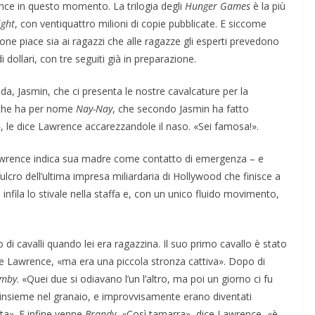
rence in questo momento. La trilogia degli
Hunger Games
è la più
ight
, con ventiquattro milioni di copie pubblicate. E siccome
one piace sia ai ragazzi che alle ragazze gli esperti prevedono
 dollari, con tre seguiti già in preparazione.
da, Jasmin, che ci presenta le nostre cavalcature per la
 che ha per nome
Nay-Nay
, che secondo Jasmin ha fatto
», le dice Lawrence accarezzandole il naso. «Sei famosa!».
Lawrence indica sua madre come contatto di emergenza – e
ulcro dell’ultima impresa miliardaria di Hollywood che finisce a
 infila lo stivale nella staffa e, con un unico fluido movimento,
i cavalli quando lei era ragazzina. Il suo primo cavallo è stato
ice Lawrence, «ma era una piccola stronza cattiva». Dopo di
mby
. «Quei due si odiavano l’un l’altro, ma poi un giorno ci fu
insieme nel granaio, e improvvisamente erano diventati
lta». E infine venne
Brandy.
«Così tamarra», dice Lawrence, «è