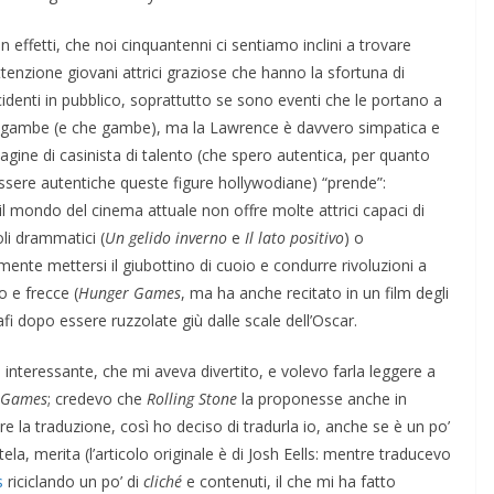
in effetti, che noi cinquantenni ci sentiamo inclini a trovare
tenzione giovani attrici graziose che hanno la sfortuna di
cidenti in pubblico, soprattutto se sono eventi che le portano a
e gambe (e che gambe), ma la Lawrence è davvero simpatica e
gine di casinista di talento (che spero autentica, per quanto
sere autentiche queste figure hollywodiane) “prende”:
l mondo del cinema attuale non offre molte attrici capaci di
oli drammatici (
Un gelido inverno
e
Il lato positivo
) o
mente mettersi il giubottino di cuoio e condurre rivoluzioni a
o e frecce (
Hunger Games
, ma ha anche recitato in un film degli
rafi dopo essere ruzzolate giù dalle scale dell’Oscar.
interessante, che mi aveva divertito, e volevo farla leggere a
 Games
; credevo che
Rolling Stone
la proponesse anche in
e la traduzione, così ho deciso di tradurla io, anche se è un po’
la, merita (l’articolo originale è di Josh Eells: mentre traducevo
s
riciclando un po’ di
cliché
e contenuti, il che mi ha fatto