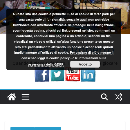
Salta
al
Questo sito usa cookie o permette l'uso di cookie di terze parti per
contenuto
una vasta serie di funzionalità, senza le quali non potrebbe
funzionare con altrettanta efficacia. Se prosegui nella navigazione,
scorri questa pagina, clicchi sui link presenti nel sito, commenti un
contenuto, condividi una pagina o un articolo, scarichi un file,
visualizzi un video o utilizzi un'altra funzione presente su questo
La casa di Roberto
sito stai probabilmente attivando un cookie e acconsenti quindi
implicitamente all'utilizzo di cookie.
Per capirne di più o negare il
consenso leggi la cookie policy - e le informazioni sulla
Quando il gioco si fa duro, i sardi iniziano a giocare
Accetto
osservanza della GDPR