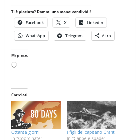
Ti è piaciuto? Dammi una mano: condividi!
Facebook
X
LinkedIn
WhatsApp
Telegram
Altro
Mi piace:
Caricamento
in
corso…
Correlati
Ottanta giorni
I figli del capitano Grant
In "Coordinate"
In "Cappe e spade"