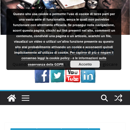
Salta
al
Questo sito usa cookie o permette l'uso di cookie di terze parti per
contenuto
una vasta serie di funzionalità, senza le quali non potrebbe
funzionare con altrettanta efficacia. Se prosegui nella navigazione,
scorri questa pagina, clicchi sui link presenti nel sito, commenti un
contenuto, condividi una pagina o un articolo, scarichi un file,
visualizzi un video o utilizzi un'altra funzione presente su questo
La casa di Roberto
sito stai probabilmente attivando un cookie e acconsenti quindi
implicitamente all'utilizzo di cookie.
Per capirne di più o negare il
consenso leggi la cookie policy - e le informazioni sulla
Quando il gioco si fa duro, i sardi iniziano a giocare
Accetto
osservanza della GDPR