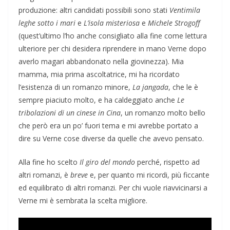
produzione: altri candidati possibili sono stati
Ventimila
leghe sotto i mari
e
L’isola misteriosa
e
Michele Strogoff
(quest’ultimo l’ho anche consigliato alla fine come lettura
ulteriore per chi desidera riprendere in mano Verne dopo
averlo magari abbandonato nella giovinezza). Mia
mamma, mia prima ascoltatrice, mi ha ricordato
l’esistenza di un romanzo minore,
La jangada
, che le è
sempre piaciuto molto, e ha caldeggiato anche
Le
tribolazioni di un cinese in Cina
, un romanzo molto bello
che però era un po’ fuori tema e mi avrebbe portato a
dire su Verne cose diverse da quelle che avevo pensato.
Alla fine ho scelto
Il giro del mondo
perché, rispetto ad
altri romanzi, è
breve
e, per quanto mi ricordi, più ficcante
ed equilibrato di altri romanzi. Per chi vuole riavvicinarsi a
Verne mi è sembrata la scelta migliore.