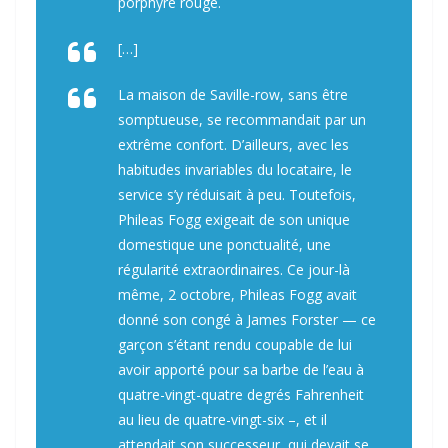
porphyre rouge.
[…]
La maison de Saville-row, sans être
somptueuse, se recommandait par un
extrême confort. D’ailleurs, avec les
habitudes invariables du locataire, le
service s’y réduisait à peu. Toutefois,
Phileas Fogg exigeait de son unique
domestique une ponctualité, une
régularité extraordinaires. Ce jour-là
même, 2 octobre, Phileas Fogg avait
donné son congé à James Forster — ce
garçon s’étant rendu coupable de lui
avoir apporté pour sa barbe de l’eau à
quatre-vingt-quatre degrés Fahrenheit
au lieu de quatre-vingt-six –, et il
attendait son successeur, qui devait se