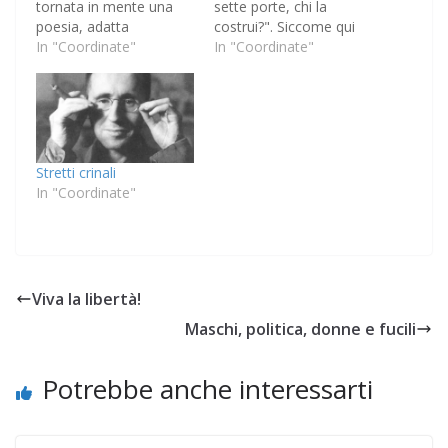
tornata in mente una
sette porte, chi la
poesia, adatta
costrui?". Siccome qui
all'autunno e ai giorni di
In "Coordinate"
sulla lista mi avete
In "Coordinate"
pioggia. Riguardatevi! La
scritto, per prendermi in
poesia è, ovviamente, di
giro, «Insomma, chi la
Bertolt Brecht: Da
costruì?!», do... la
leggere il mattino e la
soluzione. Si tratta del
sera Quello che amo mi
primo verso di una
ha detto che ha bisogno
poesia di Bertolt Brecht,
Stretti crinali
di…
poeta e drammaturgo
In "Coordinate"
tedesco della…
Viva la libertà!
Maschi, politica, donne e fucili
Potrebbe anche interessarti