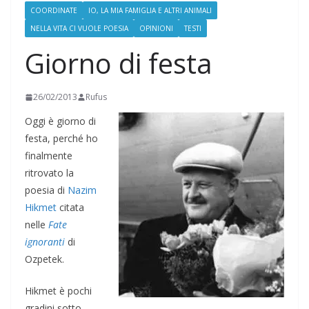
COORDINATE
IO, LA MIA FAMIGLIA E ALTRI ANIMALI
NELLA VITA CI VUOLE POESIA
OPINIONI
TESTI
Giorno di festa
26/02/2013
Rufus
Oggi è giorno di
festa, perché ho
finalmente
ritrovato la
poesia di
Nazim
Hikmet
citata
nelle
Fate
ignoranti
di
Ozpetek.
Hikmet è pochi
gradini sotto