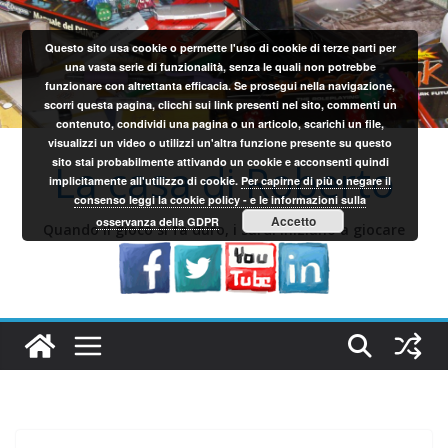
Salta
al
Questo sito usa cookie o permette l'uso di cookie di terze parti per
contenuto
una vasta serie di funzionalità, senza le quali non potrebbe
funzionare con altrettanta efficacia. Se prosegui nella navigazione,
scorri questa pagina, clicchi sui link presenti nel sito, commenti un
contenuto, condividi una pagina o un articolo, scarichi un file,
visualizzi un video o utilizzi un'altra funzione presente su questo
sito stai probabilmente attivando un cookie e acconsenti quindi
La casa di Roberto
implicitamente all'utilizzo di cookie.
Per capirne di più o negare il
consenso leggi la cookie policy - e le informazioni sulla
Accetto
osservanza della GDPR
Quando il gioco si fa duro, i sardi iniziano a giocare