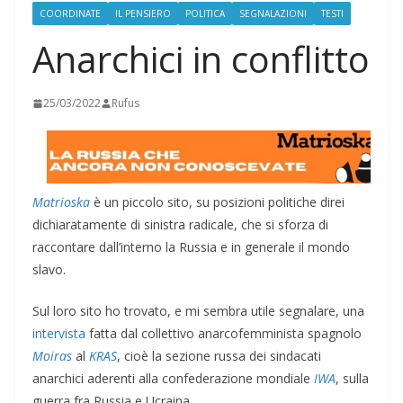
COORDINATE
IL PENSIERO
POLITICA
SEGNALAZIONI
TESTI
Anarchici in conflitto
25/03/2022
Rufus
Matrioska
è un piccolo sito, su posizioni politiche direi
dichiaratamente di sinistra radicale, che si sforza di
raccontare dall’interno la Russia e in generale il mondo
slavo.
Sul loro sito ho trovato, e mi sembra utile segnalare, una
intervista
fatta dal collettivo anarcofemminista spagnolo
Moiras
al
KRAS
, cioè la sezione russa dei sindacati
anarchici aderenti alla confederazione mondiale
IWA
, sulla
guerra fra Russia e Ucraina.