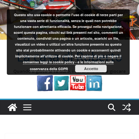
Salta
al
Questo sito usa cookie o permette l'uso di cookie di terze parti per
contenuto
una vasta serie di funzionalità, senza le quali non potrebbe
funzionare con altrettanta efficacia. Se prosegui nella navigazione,
scorri questa pagina, clicchi sui link presenti nel sito, commenti un
contenuto, condividi una pagina o un articolo, scarichi un file,
visualizzi un video o utilizzi un'altra funzione presente su questo
sito stai probabilmente attivando un cookie e acconsenti quindi
La casa di Roberto
implicitamente all'utilizzo di cookie.
Per capirne di più o negare il
consenso leggi la cookie policy - e le informazioni sulla
Accetto
osservanza della GDPR
Quando il gioco si fa duro, i sardi iniziano a giocare