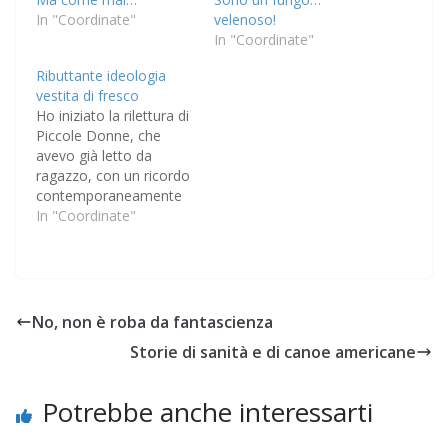
In "Coordinate"
velenoso!
In "Coordinate"
Ributtante ideologia
vestita di fresco
Ho iniziato la rilettura di
Piccole Donne, che
avevo già letto da
ragazzo, con un ricordo
contemporaneamente
esatto ma anche nutrito
In "Coordinate"
di stereotipi. Esatto
perché mi sono accorto
che anche a distanza di
decine d'anni ricordavo
molti episodi con
No, non è roba da fantascienza
grande precisione: la
Storie di sanità e di canoe americane
malattia di Beth, le
esperienze di Jo
nell'istituto…
Potrebbe anche interessarti