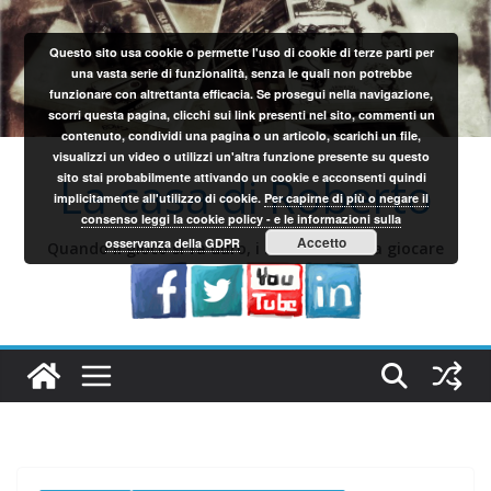
Salta
al
Questo sito usa cookie o permette l'uso di cookie di terze parti per
contenuto
una vasta serie di funzionalità, senza le quali non potrebbe
funzionare con altrettanta efficacia. Se prosegui nella navigazione,
scorri questa pagina, clicchi sui link presenti nel sito, commenti un
contenuto, condividi una pagina o un articolo, scarichi un file,
visualizzi un video o utilizzi un'altra funzione presente su questo
La casa di Roberto
sito stai probabilmente attivando un cookie e acconsenti quindi
implicitamente all'utilizzo di cookie.
Per capirne di più o negare il
consenso leggi la cookie policy - e le informazioni sulla
Accetto
osservanza della GDPR
Quando il gioco si fa duro, i sardi iniziano a giocare