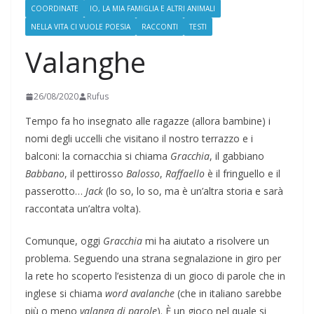
COORDINATE
IO, LA MIA FAMIGLIA E ALTRI ANIMALI
NELLA VITA CI VUOLE POESIA
RACCONTI
TESTI
Valanghe
26/08/2020
Rufus
Tempo fa ho insegnato alle ragazze (allora bambine) i
nomi degli uccelli che visitano il nostro terrazzo e i
balconi: la cornacchia si chiama
Gracchia
, il gabbiano
Babbano
, il pettirosso
Balosso
,
Raffaello
è il fringuello e il
passerotto…
Jack
(lo so, lo so, ma è un’altra storia e sarà
raccontata un’altra volta).
Comunque, oggi
Gracchia
mi ha aiutato a risolvere un
problema. Seguendo una strana segnalazione in giro per
la rete ho scoperto l’esistenza di un gioco di parole che in
inglese si chiama
word avalanche
(che in italiano sarebbe
più o meno
valanga
di parole
). È un gioco nel quale si