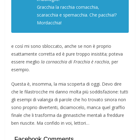
Gracchia la racchia cornacchia
,
scaracchia e spernacchia
.
Che pacchia!?
Mordacchia!
e così mi sono sbloccato, anche se non è proprio
esattamente corretta ed è pure troppo insistita; poteva
essere meglio
la cornacchia di Fracchia è racchia
, per
esempio.
Questa è, insomma, la mia scoperta di oggi. Devo dire
che le filastrocche mi danno molta più soddisfazione: tutti
gli esempi di valanga di parole che ho trovato sinora non
sono proprio divertenti, diciamocelo, manca quel graffio
finale che li trasforma da ginnastiche mentali a freddure
ben riuscite. Ma confido in voi, lettori…
Facebook Comments