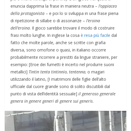
enuncia dapprima la frase in maniera neutra –
l’oppiaceo
della protagonista
– e poi lo si sviluppa in una frase piena
di ripetizione di sillabe o di assonanze –
l’eroina
dell’eroina
. Il gioco sarebbe trovare il modo di costruire
frasi molto lunghe. In inglese la cosa
è resa più facile
dal
fatto che molte parole, anche se scritte con grafia
diversa, sono omofone o quasi, in italiano occorre
probabilmente ricorrere a prestiti da lingue straniere, per
esempio: [Eroe dei fumetti è incerto nel produrre suoni
metallici]
Tintin tenta tintinnìo, tentenna,
o magari
utilizzando il latino, [I matrimoni delle figlie dell’alto
ufficiale dal cuore grande sono di solito discutibili dal
punto di vista dell’identità sessuale]
il generoso generale
genera in genere generi di genere sui generis
.