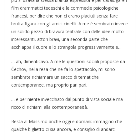
più si usava la stessa blanda espressione per catalogare i
film drammatici tedeschi e le commedie psicologiche
francesi, per dire che non ci erano piaciuti senza fare
brutta figura con gli amici cinefili. A me è sembrato invece
un solido pezzo di bravura teatrale con delle idee molto
interessanti, attori bravi, una seconda parte che
acchiappa il cuore e lo strangola progressivamente e…
… ah, dimenticavo. A me le questioni sociali proposte da
Čechov, nella resa che ne fa lo spettacolo, mi sono
sembrate richiamare un sacco di tematiche
contemporanee, ma proprio pari pari.
… e per niente invecchiato dal punto di vista sociale ma
ricco di richiami alla contemporaneità.
Resta al Massimo anche oggi e domani: immagino che
qualche biglietto ci sia ancora, e consiglio di andarci.