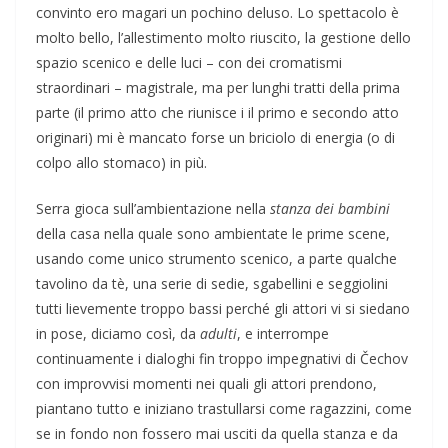
convinto ero magari un pochino deluso. Lo spettacolo è
molto bello, l’allestimento molto riuscito, la gestione dello
spazio scenico e delle luci – con dei cromatismi
straordinari – magistrale, ma per lunghi tratti della prima
parte (il primo atto che riunisce i il primo e secondo atto
originari) mi è mancato forse un briciolo di energia (o di
colpo allo stomaco) in più.
Serra gioca sull’ambientazione nella
stanza dei bambini
della casa nella quale sono ambientate le prime scene,
usando come unico strumento scenico, a parte qualche
tavolino da tè, una serie di sedie, sgabellini e seggiolini
tutti lievemente troppo bassi perché gli attori vi si siedano
in pose, diciamo così, da
adulti
, e interrompe
continuamente i dialoghi fin troppo impegnativi di Čechov
con improvvisi momenti nei quali gli attori prendono,
piantano tutto e iniziano trastullarsi come ragazzini, come
se in fondo non fossero mai usciti da quella stanza e da