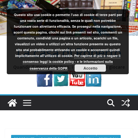
Salta
al
Questo sito usa cookie o permette l'uso di cookie di terze parti per
contenuto
una vasta serie di funzionalità, senza le quali non potrebbe
funzionare con altrettanta efficacia. Se prosegui nella navigazione,
scorri questa pagina, clicchi sui link presenti nel sito, commenti un
contenuto, condividi una pagina o un articolo, scarichi un file,
visualizzi un video o utilizzi un'altra funzione presente su questo
La casa di Roberto
sito stai probabilmente attivando un cookie e acconsenti quindi
implicitamente all'utilizzo di cookie.
Per capirne di più o negare il
consenso leggi la cookie policy - e le informazioni sulla
Quando il gioco si fa duro, i sardi iniziano a giocare
Accetto
osservanza della GDPR