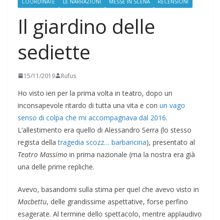
COORDINATE
LE NARRAZIONI
MESSE IN SCENA
RECENSIONI
Il giardino delle
sediette
15/11/2019
Rufus
Ho visto ieri per la prima volta in teatro, dopo un
inconsapevole ritardo di tutta una vita e con
un vago
senso di colpa che mi accompagnava dal 2016
.
L’allestimento era quello di Alessandro Serra (lo stesso
regista della
tragedia scozz… barbaricina
), presentato al
Teatro Massimo
in prima nazionale (ma la nostra era già
una delle prime repliche.
Avevo, basandomi sulla stima per quel che avevo visto in
Macbettu
, delle grandissime aspettative, forse perfino
esagerate. Al termine dello spettacolo, mentre applaudivo