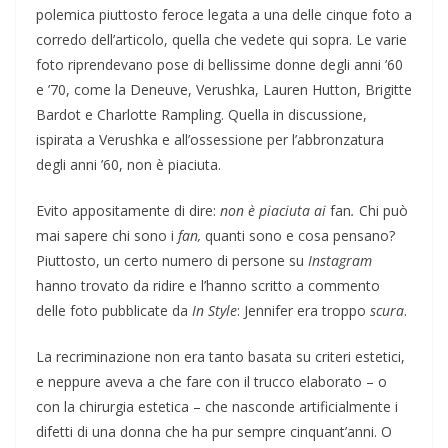
polemica piuttosto feroce legata a una delle cinque foto a
corredo dell’articolo, quella che vedete qui sopra. Le varie
foto riprendevano pose di bellissime donne degli anni ’60
e ’70, come la Deneuve, Verushka, Lauren Hutton, Brigitte
Bardot e Charlotte Rampling. Quella in discussione,
ispirata a Verushka e all’ossessione per l’abbronzatura
degli anni ’60, non è piaciuta.
Evito appositamente di dire:
non è piaciuta ai
fan
.
Chi può
mai sapere chi sono i
fan,
quanti sono e cosa pensano?
Piuttosto, un certo numero di persone su
Instagram
hanno trovato da ridire e l’hanno scritto a commento
delle foto pubblicate da
In Style
: Jennifer era troppo
scura
.
La recriminazione non era tanto basata su criteri estetici,
e neppure aveva a che fare con il trucco elaborato – o
con la chirurgia estetica – che nasconde artificialmente i
difetti di una donna che ha pur sempre cinquant’anni. O