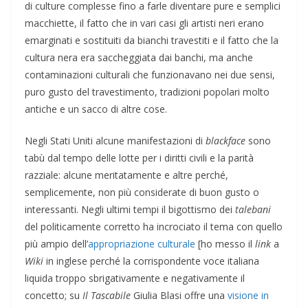
di culture complesse fino a farle diventare pure e semplici
macchiette, il fatto che in vari casi gli artisti neri erano
emarginati e sostituiti da bianchi travestiti e il fatto che la
cultura nera era saccheggiata dai banchi, ma anche
contaminazioni culturali che funzionavano nei due sensi,
puro gusto del travestimento, tradizioni popolari molto
antiche e un sacco di altre cose.
Negli Stati Uniti alcune manifestazioni di
blackface
sono
tabù dal tempo delle lotte per i diritti civili e la parità
razziale: alcune meritatamente e altre perché,
semplicemente, non più considerate di buon gusto o
interessanti. Negli ultimi tempi il bigottismo dei
talebani
del politicamente corretto ha incrociato il tema con quello
più ampio dell’
appropriazione culturale
[ho messo il
link
a
Wiki
in inglese perché la corrispondente voce italiana
liquida troppo sbrigativamente e negativamente il
concetto; su
Il Tascabile
Giulia Blasi offre una
visione in