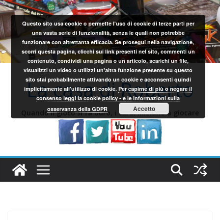
Salta
al
Questo sito usa cookie o permette l'uso di cookie di terze parti per
contenuto
una vasta serie di funzionalità, senza le quali non potrebbe
funzionare con altrettanta efficacia. Se prosegui nella navigazione,
scorri questa pagina, clicchi sui link presenti nel sito, commenti un
contenuto, condividi una pagina o un articolo, scarichi un file,
visualizzi un video o utilizzi un'altra funzione presente su questo
sito stai probabilmente attivando un cookie e acconsenti quindi
La casa di Roberto
implicitamente all'utilizzo di cookie.
Per capirne di più o negare il
consenso leggi la cookie policy - e le informazioni sulla
Accetto
osservanza della GDPR
Quando il gioco si fa duro, i sardi iniziano a giocare