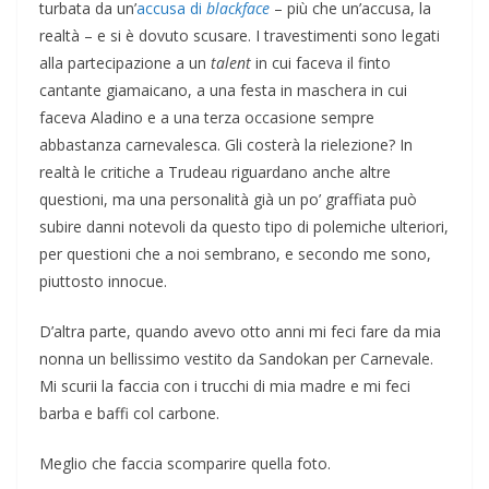
turbata da un’
accusa di
blackface
– più che un’accusa, la
realtà – e si è dovuto scusare. I travestimenti sono legati
alla partecipazione a un
talent
in cui faceva il finto
cantante giamaicano, a una festa in maschera in cui
faceva Aladino e a una terza occasione sempre
abbastanza carnevalesca. Gli costerà la rielezione? In
realtà le critiche a Trudeau riguardano anche altre
questioni, ma una personalità già un po’ graffiata può
subire danni notevoli da questo tipo di polemiche ulteriori,
per questioni che a noi sembrano, e secondo me sono,
piuttosto innocue.
D’altra parte, quando avevo otto anni mi feci fare da mia
nonna un bellissimo vestito da Sandokan per Carnevale.
Mi scurii la faccia con i trucchi di mia madre e mi feci
barba e baffi col carbone.
Meglio che faccia scomparire quella foto.