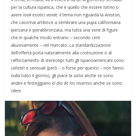
per la cultura ispanica, che è quello che essere
latin
o
o
avere
look
esotici
vende
: il tema non riguarda la Aniston,
che casomai ambisce a
sembrare una pupa californiana
ipersana e iperabbronzata, ma tutta una serie di figure
che in qualche modo entrano – secondo certi
abusivamente – nel mercato. La standardizzazione
dell’offerta porta naturalmente alla costruzione o al
rafforzamento di stereotipi: tutti gli ispanoamericani sono
calienti
e
sensuali (però – o forse per questo – non fanno
nulla tutto il giorno), gli piace la
salsa
anche se sono
andini e festeggiano
el dia de los muertos
anche se sono
cileni.