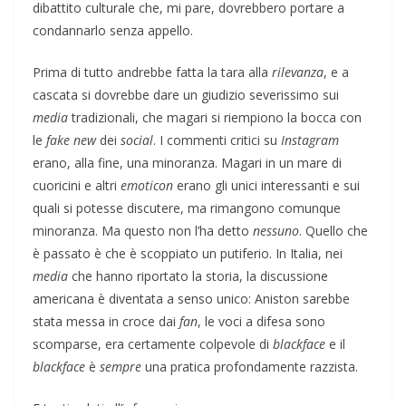
dibattito culturale che, mi pare, dovrebbero portare a
condannarlo senza appello.
Prima di tutto andrebbe fatta la tara alla
rilevanza
, e a
cascata si dovrebbe dare un giudizio severissimo sui
media
tradizionali, che magari si riempiono la bocca con
le
fake new
dei
social
. I commenti critici su
Instagram
erano, alla fine, una minoranza. Magari in un mare di
cuoricini e altri
emoticon
erano gli unici interessanti e sui
quali si potesse discutere, ma rimangono comunque
minoranza. Ma questo non l’ha detto
nessuno
. Quello che
è passato è che è scoppiato un putiferio. In Italia, nei
media
che hanno riportato la storia, la discussione
americana è diventata a senso unico: Aniston sarebbe
stata messa in croce dai
fan
, le voci a difesa sono
scomparse, era certamente colpevole di
blackface
e il
blackface
è
sempre
una pratica profondamente razzista.