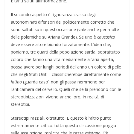
E tanti saluti all’informazione.
Il secondo aspetto è l’ignoranza crassa degli
autonominati difensori del politicamente corretto che
sono saltati su in quest’occasione (vale anche per molte
delle polemiche su Ariana Grande). Se uno è
caucasico
deve essere alto e biondo forzatamente. L’idea che,
poniamo, tre quarti della popolazione sarda, soprattutto
coloro che fanno una vita mediamente all’aria aperta,
possa avere per lunghi periodi dell’anno un colore di pelle
che negli Stati Uniti li classificherebbe direttamente come
latino
(guarda caso) non gli passa nemmeno per
l’anticamera del cervello. Quelli che se la prendono con le
stereotipizzazioni vivono anche loro, in realtà, di
stereotipi.
Stereotipi razziali, oltretutto. E questo è l’altro punto
estremamente critico: tutta questa discussione poggia
sulla assunzione implicita che le razze
esistano
. C’è