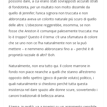
possono dare, a cui erano stati sovrapposti accurati strati
di fondotinta, per un risultato non molto dissimile da
quello di Jennifer; l’unica signora non truccata e non
abbronzata aveva un colorito naturale più scuro di quello
delle altre. L’obiezione reggerebbe, insomma, se non
fosse che Aniston è comunque palesemente truccata: ma
lo è
troppo
? Questo è il tema: c’è una sfumatura di colore
che se uno non ce l’ha naturalmente non se la può
mettere – e nemmeno abbronzarsi fino a – perché è di
proprietà razziale di altri? Boh.
Naturalmente, non era tutto qui. Il colore marrone in
fondo non piace neanche a quelli che stanno all’estremo
opposto dello spettro (gioco di parole voluto) politico, i
quali naturalmente si chiedono perché tutta questa
insistenza nel dare spazio alle donne scure, sovvertendo i
canoni tradizionali di bellezza ariana.
Il tema, in realtà, va a inserirsi su un argomento sensibile