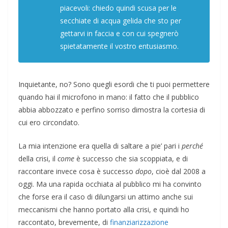
piacevoli: chiedo quindi scusa per le
secchiate di acqua gelida che sto per
gettarvi in faccia e con cui spegnerò
spietatamente il vostro entusiasmo.
Inquietante, no? Sono quegli esordi che ti puoi permettere
quando hai il microfono in mano: il fatto che il pubblico
abbia abbozzato e perfino sorriso dimostra la cortesia di
cui ero circondato.
La mia intenzione era quella di saltare a pie’ pari i
perché
della crisi, il
come
è successo che sia scoppiata, e di
raccontare invece cosa è successo
dopo
, cioè dal 2008 a
oggi. Ma una rapida occhiata al pubblico mi ha convinto
che forse era il caso di dilungarsi un attimo anche sui
meccanismi che hanno portato alla crisi, e quindi ho
raccontato, brevemente, di
finanziarizzazione