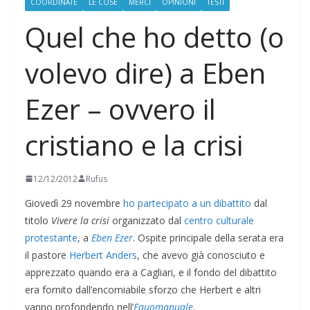
COORDINATE
LE COSE
MERCI
OPINIONI
TESTI
Quel che ho detto (o
volevo dire) a Eben
Ezer – ovvero il
cristiano e la crisi
12/12/2012
Rufus
Giovedì 29 novembre
ho partecipato a un dibattito
dal
titolo
Vivere la crisi
organizzato dal
centro culturale
protestante
, a
Eben Ezer
. Ospite principale della serata era
il pastore
Herbert Anders
, che avevo già conosciuto e
apprezzato quando era a Cagliari, e il fondo del dibattito
era fornito dall’encomiabile sforzo che Herbert e altri
vanno profondendo nell’
Equomanuale
.