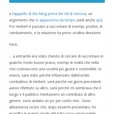
e
l’apppello di Wu Ming prima del G8 di Genova
, un
argomento che
lo appassiona da tempo
(vedi anche
qui
).
Poi Herbert è passato a raccontare di esempi, positivi, di
cambiamento, e la relazione ha preso un’altra direzione.
Però…
… a entrambi era stato chiesto di cercare di raccontare in
qualche modo buone prassi, esempi di realtà che nella
crisi costruiscono una società più giusta e sostenibile. Io
invece, sarà stato perché influenzato dall’esordio
combattivo di Herbert, sarà perché nei giorni precedenti
avevo riflettuto su altro, sarà perché mi sembrava che il
luogo e il pubblico meritassero un contributo di altro
genere, sono andato un po’ per conto mio. Sono
abbastanza sicuro che, dopo essermi presentato, ho
esordito in questo modo del tutto poco rassicurante: