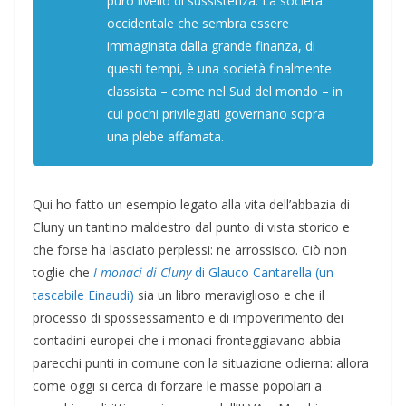
puro livello di sussistenza. La società
occidentale che sembra essere
immaginata dalla grande finanza, di
questi tempi, è una società finalmente
classista – come nel Sud del mondo – in
cui pochi privilegiati governano sopra
una plebe affamata.
Qui ho fatto un esempio legato alla vita dell’abbazia di
Cluny un tantino maldestro dal punto di vista storico e
che forse ha lasciato perplessi: ne arrossisco. Ciò non
toglie che
I monaci di Cluny
di Glauco Cantarella (un
tascabile Einaudi)
sia un libro meraviglioso e che il
processo di spossessamento e di impoverimento dei
contadini europei che i monaci fronteggiavano abbia
parecchi punti in comune con la situazione odierna: allora
come oggi si cerca di forzare le masse popolari a