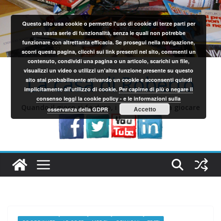
Salta
al
Questo sito usa cookie o permette l'uso di cookie di terze parti per
contenuto
una vasta serie di funzionalità, senza le quali non potrebbe
funzionare con altrettanta efficacia. Se prosegui nella navigazione,
scorri questa pagina, clicchi sui link presenti nel sito, commenti un
contenuto, condividi una pagina o un articolo, scarichi un file,
visualizzi un video o utilizzi un'altra funzione presente su questo
La casa di Roberto
sito stai probabilmente attivando un cookie e acconsenti quindi
implicitamente all'utilizzo di cookie.
Per capirne di più o negare il
consenso leggi la cookie policy - e le informazioni sulla
Quando il gioco si fa duro, i sardi iniziano a giocare
Accetto
osservanza della GDPR