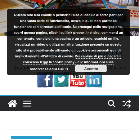
Salta
al
Questo sito usa cookie o permette l'uso di cookie di terze parti per
contenuto
una vasta serie di funzionalità, senza le quali non potrebbe
funzionare con altrettanta efficacia. Se prosegui nella navigazione,
scorri questa pagina, clicchi sui link presenti nel sito, commenti un
contenuto, condividi una pagina o un articolo, scarichi un file,
visualizzi un video o utilizzi un'altra funzione presente su questo
La casa di Roberto
sito stai probabilmente attivando un cookie e acconsenti quindi
implicitamente all'utilizzo di cookie.
Per capirne di più o negare il
consenso leggi la cookie policy - e le informazioni sulla
Quando il gioco si fa duro, i sardi iniziano a giocare
Accetto
osservanza della GDPR