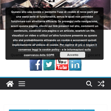
Salta
al
Questo sito usa cookie o permette l'uso di cookie di terze parti per
contenuto
una vasta serie di funzionalità, senza le quali non potrebbe
funzionare con altrettanta efficacia. Se prosegui nella navigazione,
scorri questa pagina, clicchi sui link presenti nel sito, commenti un
contenuto, condividi una pagina o un articolo, scarichi un file,
visualizzi un video o utilizzi un'altra funzione presente su questo
La casa di Roberto
sito stai probabilmente attivando un cookie e acconsenti quindi
implicitamente all'utilizzo di cookie.
Per capirne di più o negare il
consenso leggi la cookie policy - e le informazioni sulla
Quando il gioco si fa duro, i sardi iniziano a giocare
Accetto
osservanza della GDPR