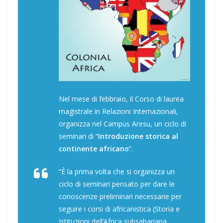
Nel mese di febbraio, il Corso di laurea
magistrale in Relazioni Internazionali,
organizza nel Campus Aresu, un ciclo di
seminari di “
Introduzione storica al
continente africano
”.
“È la prima volta che si organizza un
ciclo di seminari pensato per dare le
conoscenze preliminari necessarie per
seguire i corsi di africanistica (Storia e
Istituzioni dell’Africa subsahariana