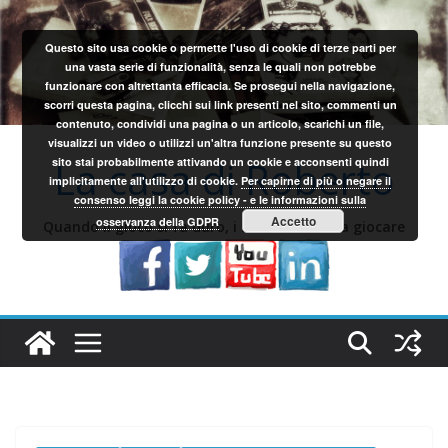
Salta
al
Questo sito usa cookie o permette l'uso di cookie di terze parti per
contenuto
una vasta serie di funzionalità, senza le quali non potrebbe
funzionare con altrettanta efficacia. Se prosegui nella navigazione,
scorri questa pagina, clicchi sui link presenti nel sito, commenti un
contenuto, condividi una pagina o un articolo, scarichi un file,
visualizzi un video o utilizzi un'altra funzione presente su questo
La casa di Roberto
sito stai probabilmente attivando un cookie e acconsenti quindi
implicitamente all'utilizzo di cookie.
Per capirne di più o negare il
consenso leggi la cookie policy - e le informazioni sulla
Accetto
osservanza della GDPR
Quando il gioco si fa duro, i sardi iniziano a giocare