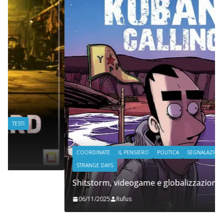
COORDINATE
IL PENSIERO
POLITICA
SEGNALAZIONI
STRANGE DAYS
Shitstorm, videogame e globalizzazione
06/11/2025
Rufus