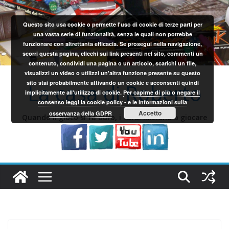
Salta
al
Questo sito usa cookie o permette l'uso di cookie di terze parti per
contenuto
una vasta serie di funzionalità, senza le quali non potrebbe
funzionare con altrettanta efficacia. Se prosegui nella navigazione,
scorri questa pagina, clicchi sui link presenti nel sito, commenti un
contenuto, condividi una pagina o un articolo, scarichi un file,
visualizzi un video o utilizzi un'altra funzione presente su questo
sito stai probabilmente attivando un cookie e acconsenti quindi
La casa di Roberto
implicitamente all'utilizzo di cookie.
Per capirne di più o negare il
consenso leggi la cookie policy - e le informazioni sulla
Accetto
osservanza della GDPR
Quando il gioco si fa duro, i sardi iniziano a giocare