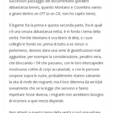
successivo passaggio del documentario (peraltro
abbastanza breve), quando Montano e Cosentino vanno
a girare dentro un
CPT
(o un
CIE
, non ho capito bene).
Il legame fra la prima e questa seconda parte, fra le quali
c’è una cesura abbastanza netta, è in fondo i tema della
verità. Perché Montano è ora libero di dirla, e i suoi
colleghi in fondo no, prima di tutto a se stessi: o
perlomeno, devono darsi una serie di giustificazioni mali
aggiuntive, per esempio la considerazione, peraltro vera,
che bloccando i
TIR
che passano, con le loro intercapedini
mostruose colme di corpi accatastati, o con le persone
sospese sopra le ruote, probabilmente stanno salvando
la vita di molti dei migranti; ma il loro dilemma (la
verità
)è
ovviamente che se la legge che servono e fanno
rispettare fosse diversa, i migranti non avrebbero bisogno
di ricorrere a quei mezzi disperati.
Resi attenti a questo tema della verità si può inquadrare