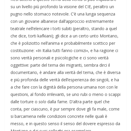
su un livello più profondo la visione del CIE, peraltro un
pugno nello stomaco notevole. C’è una lunga sequenza
con un giovane albanese dall’approccio estremamente
teatrale nell’elencare i torti subiti (peraltro, stando a quel
che dice, torti kafkiani); gli dice a un certo unto Montano,
che è poliziotto nell’anima e probabilmente scettico per
costituzione: «In Italia tutti fanno comizi», e ha ragione ci
sono verità personali e psicologiche e ci sono verità
oggettive: parte del tema dei migranti, sembra dirci il
documentario, è andare alla verità del tema, che è diversa
e più profonda delle verità dell’esperienza dei singoli, e ha
a che fare con la dignità della persona umana non con le
questioni, al fondo irrilevanti, se uno rubi o meno o scappi
dalle torture o
solo
dalla fame. D’altra parte quel che
conta, per ciascuno, è pur sempre dove gli fa male, come
si barcamena nelle condizioni concrete nelle quali è
messo, e in questo senso il senso del dovere espresso da
Montano e dai suoi colleghi era esemplare.