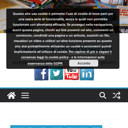
Salta
al
Questo sito usa cookie o permette l'uso di cookie di terze parti per
contenuto
una vasta serie di funzionalità, senza le quali non potrebbe
funzionare con altrettanta efficacia. Se prosegui nella navigazione,
scorri questa pagina, clicchi sui link presenti nel sito, commenti un
contenuto, condividi una pagina o un articolo, scarichi un file,
visualizzi un video o utilizzi un'altra funzione presente su questo
La casa di Roberto
sito stai probabilmente attivando un cookie e acconsenti quindi
implicitamente all'utilizzo di cookie.
Per capirne di più o negare il
consenso leggi la cookie policy - e le informazioni sulla
Quando il gioco si fa duro, i sardi iniziano a giocare
Accetto
osservanza della GDPR