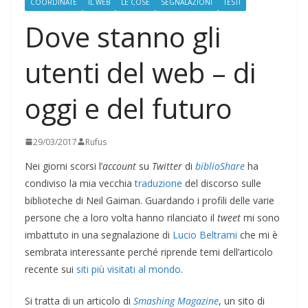
COORDINATE
IL WEB
LE COSE
SEGNALAZIONI
TESTI
Dove stanno gli
utenti del web – di
oggi e del futuro
29/03/2017
Rufus
Nei giorni scorsi l’
account
su
Twitter
di
biblioShare
ha
condiviso la mia vecchia
traduzione
del discorso sulle
biblioteche di Neil Gaiman. Guardando i profili delle varie
persone che a loro volta hanno rilanciato il
tweet
mi sono
imbattuto in una segnalazione di
Lucio Beltrami
che mi è
sembrata interessante perché riprende temi dell’articolo
recente sui
siti più visitati al mondo
.
Si tratta di un articolo di
Smashing Magazine
, un sito di