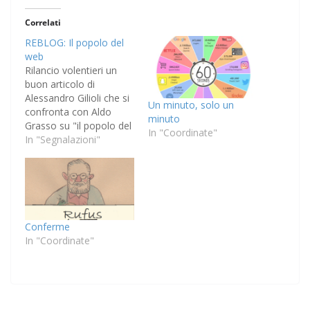
Correlati
REBLOG: Il popolo del
web
Rilancio volentieri un
buon articolo di
Alessandro Gilioli che si
Un minuto, solo un
confronta con Aldo
minuto
Grasso su "il popolo del
In "Coordinate"
web" e le critiche che si
In "Segnalazioni"
possono ricevere online.
L'articolo si avvicina a
dimensioni definitive: nel
senso che consiglio di
conservarlo e ritirarlo
fuori la prossima volta
Conferme
che qualcuno, irritato
In "Coordinate"
per essere stato colto…