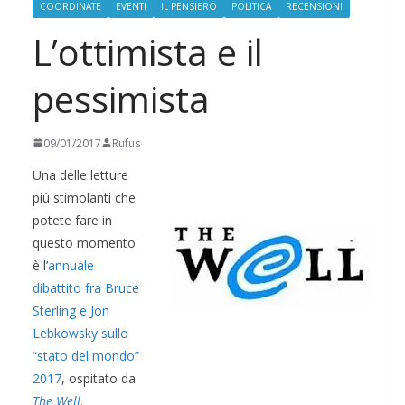
COORDINATE
EVENTI
IL PENSIERO
POLITICA
RECENSIONI
L’ottimista e il
pessimista
09/01/2017
Rufus
Una delle letture
più stimolanti che
potete fare in
questo momento
è l’
annuale
dibattito fra Bruce
Sterling e Jon
Lebkowsky sullo
“stato del mondo”
2017
, ospitato da
The Well
.