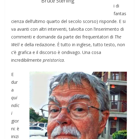
Bruce Sterling
i di
fantas
cienza dell’ultimo quarto del secolo scorso) risponde. E si
va avanti con altri interventi, talvolta con l’inserimento di
commenti e domande da parte dei frequentatori di
The
Well
e della redazione. È tutto in inglese, tutto testo, non
c’è grafica e il discorso è ondivago. Una cosa
incredibilmente
preistorica
.
E
dur
a
qui
ndic
i
gior
ni: è
inizi