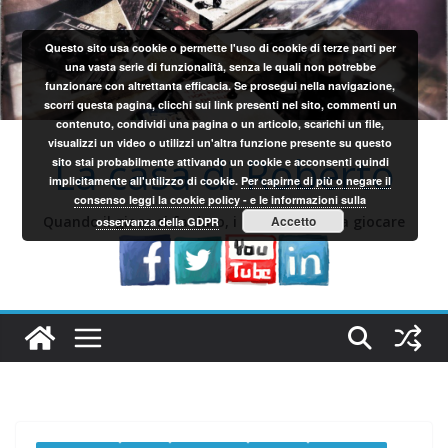
Salta
al
Questo sito usa cookie o permette l'uso di cookie di terze parti per
contenuto
una vasta serie di funzionalità, senza le quali non potrebbe
funzionare con altrettanta efficacia. Se prosegui nella navigazione,
scorri questa pagina, clicchi sui link presenti nel sito, commenti un
contenuto, condividi una pagina o un articolo, scarichi un file,
visualizzi un video o utilizzi un'altra funzione presente su questo
La casa di Roberto
sito stai probabilmente attivando un cookie e acconsenti quindi
implicitamente all'utilizzo di cookie.
Per capirne di più o negare il
consenso leggi la cookie policy - e le informazioni sulla
Quando il gioco si fa duro, i sardi iniziano a giocare
Accetto
osservanza della GDPR