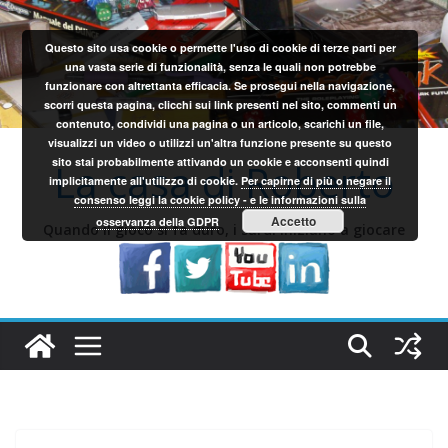
Salta
al
Questo sito usa cookie o permette l'uso di cookie di terze parti per
contenuto
una vasta serie di funzionalità, senza le quali non potrebbe
funzionare con altrettanta efficacia. Se prosegui nella navigazione,
scorri questa pagina, clicchi sui link presenti nel sito, commenti un
contenuto, condividi una pagina o un articolo, scarichi un file,
visualizzi un video o utilizzi un'altra funzione presente su questo
sito stai probabilmente attivando un cookie e acconsenti quindi
La casa di Roberto
implicitamente all'utilizzo di cookie.
Per capirne di più o negare il
consenso leggi la cookie policy - e le informazioni sulla
Accetto
osservanza della GDPR
Quando il gioco si fa duro, i sardi iniziano a giocare