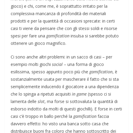
gioco) e chi, come me, è soprattutto irritato per la
complessiva mancanza di profondità dei materiali
prodotti e per la quantità di occasioni sprecate: in certi
casi ti viene da pensare che con gli stessi soldi e risorse
spesi per fare una
gamification
insulsa si sarebbe potuto
ottenere un gioco magnifico.
Ci sono anche altri problemi: in un sacco di casi – per
esempio molti giochi
social
– una forma di gioco
esilissima, spesso appunto poco più che
gamification
, è
sostanzialmente usata per mascherare il fatto che si sta
semplicemente inducendo il giocatore a una dipendenza
che lo spinga a ripetuti acquisiti
in game
(spesso ci si
lamenta delle
slot
, ma forse si sottovaluta la quantità di
esborso indotto da molti di questi giochilli). E forse in certi
casi c’è troppo in ballo perché la
gamification
faccia
davvero effetto: ho visto una banca sotto casa che
distribuisce buoni fra coloro che hanno sottoscritto dei