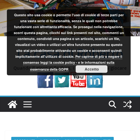
Salta
al
Questo sito usa cookie o permette l'uso di cookie di terze parti per
contenuto
una vasta serie di funzionalità, senza le quali non potrebbe
funzionare con altrettanta efficacia. Se prosegui nella navigazione,
scorri questa pagina, clicchi sui link presenti nel sito, commenti un
contenuto, condividi una pagina o un articolo, scarichi un file,
visualizzi un video o utilizzi un'altra funzione presente su questo
La casa di Roberto
sito stai probabilmente attivando un cookie e acconsenti quindi
implicitamente all'utilizzo di cookie.
Per capirne di più o negare il
consenso leggi la cookie policy - e le informazioni sulla
Quando il gioco si fa duro, i sardi iniziano a giocare
Accetto
osservanza della GDPR