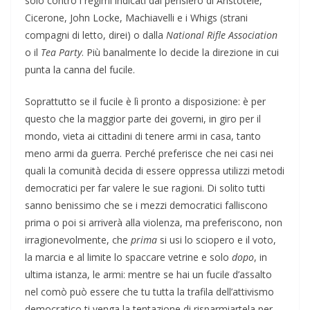
solo contro i regimi indicati dal pensiero di Aristotele,
Cicerone, John Locke, Machiavelli e i Whigs (strani
compagni di letto, direi) o dalla
National Rifle Association
o il
Tea Party
. Più banalmente lo decide la direzione in cui
punta la canna del fucile.
Soprattutto se il fucile è lì pronto a disposizione: è per
questo che la maggior parte dei governi, in giro per il
mondo, vieta ai cittadini di tenere armi in casa, tanto
meno armi da guerra. Perché preferisce che nei casi nei
quali la comunità decida di essere oppressa utilizzi metodi
democratici per far valere le sue ragioni. Di solito tutti
sanno benissimo che se i mezzi democratici falliscono
prima o poi si arriverà alla violenza, ma preferiscono, non
irragionevolmente, che
prima
si usi lo sciopero e il voto,
la marcia e al limite lo spaccare vetrine e solo
dopo
, in
ultima istanza, le armi: mentre se hai un fucile d’assalto
nel comò può essere che tu tutta la trafila dell’attivismo
democratico ti venga la tentazione di risparmiartela per