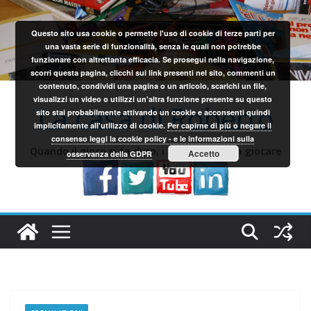
Salta
al
Questo sito usa cookie o permette l'uso di cookie di terze parti per
contenuto
una vasta serie di funzionalità, senza le quali non potrebbe
funzionare con altrettanta efficacia. Se prosegui nella navigazione,
scorri questa pagina, clicchi sui link presenti nel sito, commenti un
contenuto, condividi una pagina o un articolo, scarichi un file,
visualizzi un video o utilizzi un'altra funzione presente su questo
La casa di Roberto
sito stai probabilmente attivando un cookie e acconsenti quindi
implicitamente all'utilizzo di cookie.
Per capirne di più o negare il
consenso leggi la cookie policy - e le informazioni sulla
Quando il gioco si fa duro, i sardi iniziano a giocare
Accetto
osservanza della GDPR