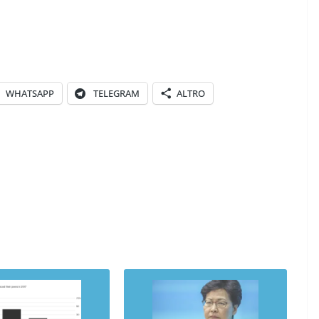
WHATSAPP
TELEGRAM
ALTRO
COORDINATE
GIOCHI
IL PENSIERO
POLITICA
SEGNALAZIONI
TESTI
Giocare il conflitto alla
PINIONI