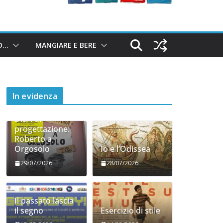
O…
MANGIARE E BERE
In evidenza
Diari di
progettazione:
Roberto a
Orgosolo
Io e l’Odissea
29/07/2026
28/07/2026
Il passato lascia
il segno
Esercizio di stile