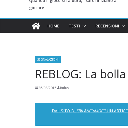
Quando il gioco si fa duro, i sardi iniziano a
giocare
HOME
TESTI
RECENSIONI
SEGNALAZIONI
REBLOG: La bolla
26/08/2015
Rufus
DAL SITO DI
SBILANCIAMOCI!
UN ARTICO