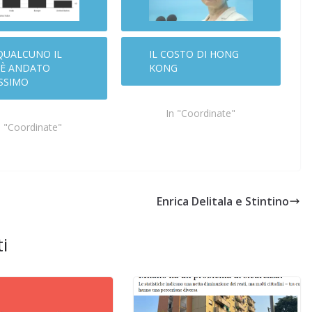
Casa per la Pace di
agnola
Ghilarza
QUALCUNO IL
IL COSTO DI HONG
06/05/2026
Rufus
 È ANDATO
KONG
SSIMO
In "Coordinate"
n "Coordinate"
Enrica Delitala e Stintino
i