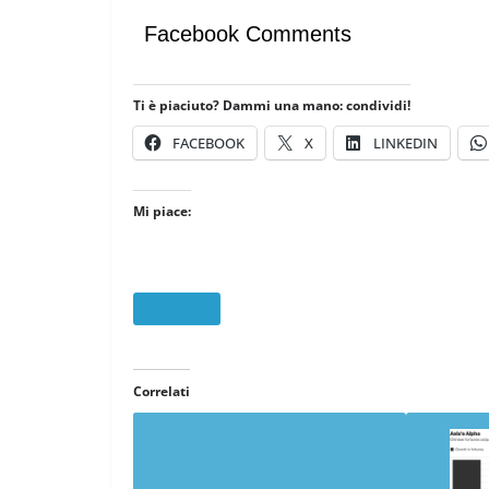
Facebook Comments
Ti è piaciuto? Dammi una mano: condividi!
FACEBOOK
X
LINKEDIN
Mi piace:
Correlati
LEGGERE LA CRISI
CON ANDREA
COORDINATE
IL PENSIERO
O
BARANES