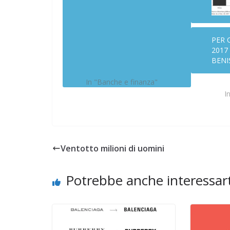
POLITICA
SARDEGNA
TESTI
La parentesi sp
Da venerdì 9 a domenica 11
PER 
novembre, al Teatro Piccolo
09/05/2024
Rufus
2017
Auditorium di Cagliari, i Presìdi del
BENI
libro della Sardegna propongono la
rassegna Il tramonto
dell'Occidente. Leggendo il
In "Banche e finanza"
programma sembra, ed è, un vero
I
e proprio festival letterario
culturale, articolato su tavole
rotonde, readings e proiezioni.
Tutto molto colto e profondo,
forse…
Ventotto milioni di uomini
Potrebbe anche interessart