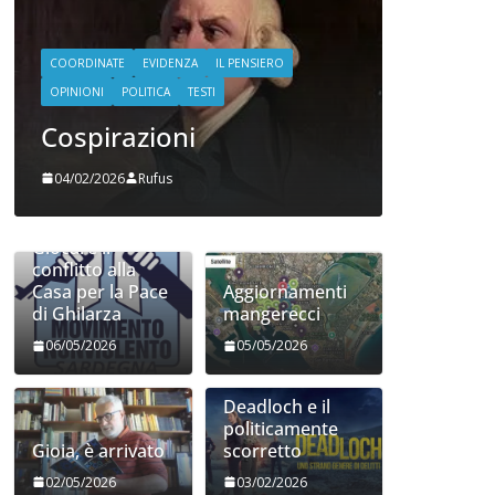
COORDINATE
EVIDENZA
IL PENSIERO
OPINIONI
POLITICA
TESTI
Cospirazioni
COORDINATE
04/02/2026
Rufus
POLITICA
TE
Indiani
Giocare il
28/01/2026
conflitto alla
Casa per la Pace
Aggiornamenti
di Ghilarza
mangerecci
06/05/2026
05/05/2026
Deadloch e il
politicamente
Gioia, è arrivato
scorretto
02/05/2026
03/02/2026