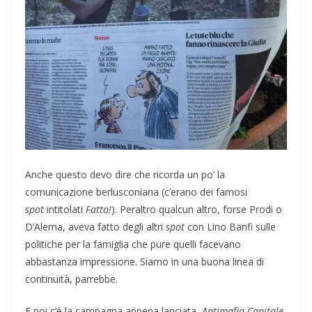
Anche questo devo dire che ricorda un po’ la
comunicazione berlusconiana (c’erano dei famosi
spot
intitolati
Fatto!
). Peraltro qualcun altro, forse Prodi o
D’Alema, aveva fatto degli altri
spot
con Lino Banfi sulle
politiche per la famiglia che pure quelli facevano
abbastanza impressione. Siamo in una buona linea di
continuità, parrebbe.
E poi c’è la campagna appena lanciata,
Antimafia Capitale
.