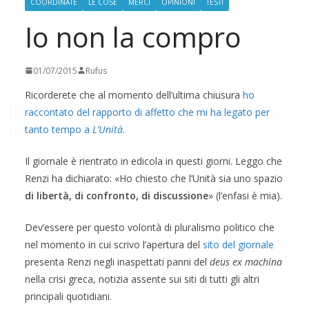
COORDINATE
LE COSE
MERCI
OPINIONI
TESTI
Io non la compro
01/07/2015
Rufus
Ricorderete che al momento dell’ultima chiusura
ho
raccontato del rapporto di affetto che mi ha legato per
tanto tempo a
L’Unità
.
Il giornale è rientrato in edicola in questi giorni. Leggo che
Renzi ha dichiarato: «Ho chiesto che l’Unità sia uno spazio
di libertà, di confronto, di discussione
» (l’enfasi è mia).
Dev’essere per questo volontà di pluralismo politico che
nel momento in cui scrivo l’apertura del
sito del giornale
presenta Renzi negli inaspettati panni del
deus ex machina
nella crisi greca, notizia assente sui siti di tutti gli altri
principali quotidiani.