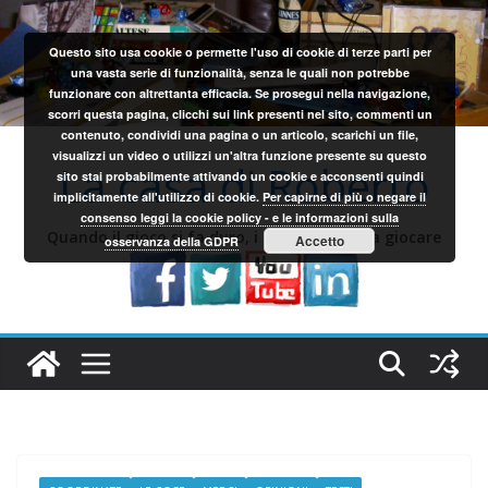
Salta
al
Questo sito usa cookie o permette l'uso di cookie di terze parti per
contenuto
una vasta serie di funzionalità, senza le quali non potrebbe
funzionare con altrettanta efficacia. Se prosegui nella navigazione,
scorri questa pagina, clicchi sui link presenti nel sito, commenti un
contenuto, condividi una pagina o un articolo, scarichi un file,
visualizzi un video o utilizzi un'altra funzione presente su questo
La casa di Roberto
sito stai probabilmente attivando un cookie e acconsenti quindi
implicitamente all'utilizzo di cookie.
Per capirne di più o negare il
consenso leggi la cookie policy - e le informazioni sulla
Quando il gioco si fa duro, i sardi iniziano a giocare
Accetto
osservanza della GDPR