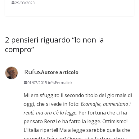
29/03/2023
2 pensieri riguardo “
Io non la
compro
”
Rufus
Autore articolo
01/07/2015 in
Permalink
Mi era sfuggito il secondo titolo del giornale di
oggi, che si vede in foto:
Ecomafie, aumentano i
reati, ma ora c’è la legge
. Per fortuna che ci ha
pensato Renzi e ha fatto la legge. Ottimismo!
L’Italia riparte!! Ma a legge sarebbe quella che
permette l’
air gun
? Ooops, che fortuna che ci