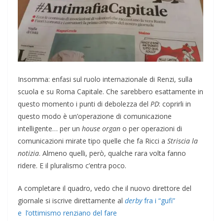
Insomma: enfasi sul ruolo internazionale di Renzi, sulla
scuola e su Roma Capitale. Che sarebbero esattamente in
questo momento i punti di debolezza del
PD
: coprirli in
questo modo è un’operazione di comunicazione
intelligente… per un
house organ
o per operazioni di
comunicazioni mirate tipo quelle che fa Ricci a
Striscia la
notizia
. Almeno quelli, però, qualche rara volta fanno
ridere. E il pluralismo c’entra poco.
A completare il quadro, vedo che il nuovo direttore del
giornale si iscrive direttamente al
derby
fra i “gufi”
e l’ottimismo renziano del fare