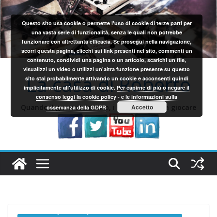
Salta
al
Questo sito usa cookie o permette l'uso di cookie di terze parti per
contenuto
una vasta serie di funzionalità, senza le quali non potrebbe
funzionare con altrettanta efficacia. Se prosegui nella navigazione,
scorri questa pagina, clicchi sui link presenti nel sito, commenti un
contenuto, condividi una pagina o un articolo, scarichi un file,
visualizzi un video o utilizzi un'altra funzione presente su questo
La casa di Roberto
sito stai probabilmente attivando un cookie e acconsenti quindi
implicitamente all'utilizzo di cookie.
Per capirne di più o negare il
consenso leggi la cookie policy - e le informazioni sulla
Quando il gioco si fa duro, i sardi iniziano a giocare
Accetto
osservanza della GDPR