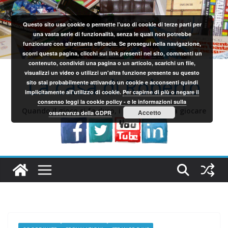
Salta
al
Questo sito usa cookie o permette l'uso di cookie di terze parti per
contenuto
una vasta serie di funzionalità, senza le quali non potrebbe
funzionare con altrettanta efficacia. Se prosegui nella navigazione,
scorri questa pagina, clicchi sui link presenti nel sito, commenti un
contenuto, condividi una pagina o un articolo, scarichi un file,
visualizzi un video o utilizzi un'altra funzione presente su questo
La casa di Roberto
sito stai probabilmente attivando un cookie e acconsenti quindi
implicitamente all'utilizzo di cookie.
Per capirne di più o negare il
consenso leggi la cookie policy - e le informazioni sulla
Quando il gioco si fa duro, i sardi iniziano a giocare
Accetto
osservanza della GDPR