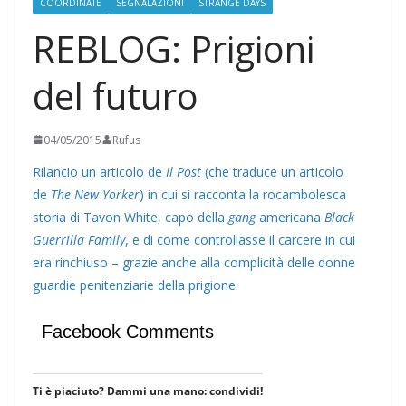
COORDINATE
SEGNALAZIONI
STRANGE DAYS
REBLOG: Prigioni
del futuro
04/05/2015
Rufus
Rilancio un articolo de
Il Post
(che traduce un articolo
de
The New Yorker
) in cui si racconta la rocambolesca
storia di Tavon White, capo della
gang
americana
Black
Guerrilla Family
, e di come controllasse il carcere in cui
era rinchiuso – grazie anche alla complicità delle donne
guardie penitenziarie della prigione.
Facebook Comments
Ti è piaciuto? Dammi una mano: condividi!