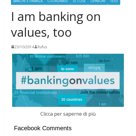
BANCHE E FINANZA
COORDINATE
LE COSE
OPINIONI
TESTI
I am banking on
values, too
23/10/2014
Rufus
Clicca per saperne di più
Facebook Comments