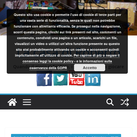
Salta
al
Questo sito usa cookie o permette l'uso di cookie di terze parti per
contenuto
una vasta serie di funzionalità, senza le quali non potrebbe
funzionare con altrettanta efficacia. Se prosegui nella navigazione,
scorri questa pagina, clicchi sui link presenti nel sito, commenti un
contenuto, condividi una pagina o un articolo, scarichi un file,
visualizzi un video o utilizzi un'altra funzione presente su questo
La casa di Roberto
sito stai probabilmente attivando un cookie e acconsenti quindi
implicitamente all'utilizzo di cookie.
Per capirne di più o negare il
consenso leggi la cookie policy - e le informazioni sulla
Quando il gioco si fa duro, i sardi iniziano a giocare
Accetto
osservanza della GDPR