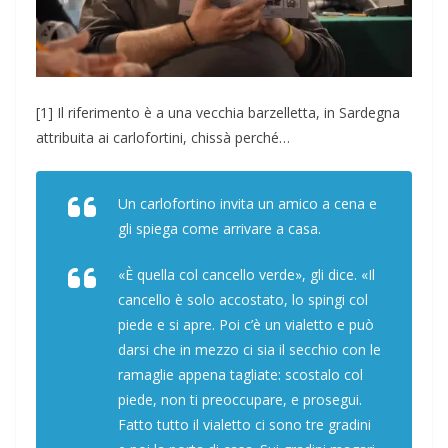
[1] Il riferimento è a una vecchia barzelletta, in Sardegna
attribuita ai carlofortini, chissà perché…
Un carlofortino invita un amico a cena e
gli spiega come arrivare a casa.
«È quella col cancello verde», gli dice. «Il
cancello è solo accostato, lo spingi col
piede e si apre. Poi c’è un vialetto e può
darsi che in mezzo ci sia il secchio con le
ramaglie appena tagliate: scostalo col
piede, non ti preoccupare, e prosegui.
Fatto tutto il vialetto ci sono tre gradini