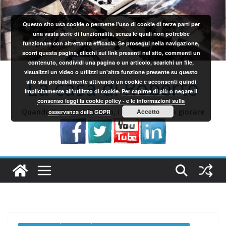
Salta
al
Questo sito usa cookie o permette l'uso di cookie di terze parti per
contenuto
una vasta serie di funzionalità, senza le quali non potrebbe
funzionare con altrettanta efficacia. Se prosegui nella navigazione,
scorri questa pagina, clicchi sui link presenti nel sito, commenti un
contenuto, condividi una pagina o un articolo, scarichi un file,
visualizzi un video o utilizzi un'altra funzione presente su questo
La casa di Roberto
sito stai probabilmente attivando un cookie e acconsenti quindi
implicitamente all'utilizzo di cookie.
Per capirne di più o negare il
consenso leggi la cookie policy - e le informazioni sulla
Quando il gioco si fa duro, i sardi iniziano a giocare
Accetto
osservanza della GDPR