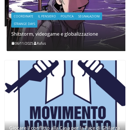
COORDINATE
IL PENSIERO
POLITICA
SEGNALAZIONI
STRANGE DAYS
Shitstorm, videogame e globalizzazione
06/11/2025
Rufus
Giocare il conflitto alla Casa per la Pace di Ghilarza