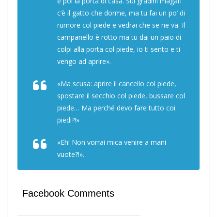
e poi la porta di casa. Sui gradini magari
c’è il gatto che dorme, ma tu fai un po’ di
rumore col piede e vedrai che se ne va. Il
campanello è rotto ma tu dai un paio di
colpi alla porta col piede, io ti sento e ti
vengo ad aprire».
«Ma scusa: aprire il cancello col piede,
spostare il secchio col piede, bussare col
piede… Ma perché devo fare tutto coi
piedi?!»
«Eh! Non vorrai mica venire a mani
vuote?!».
Facebook Comments