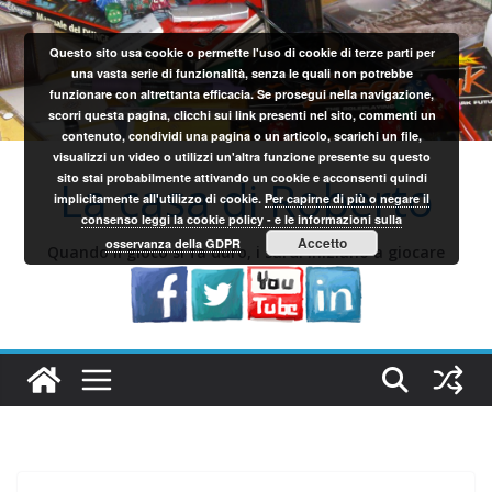
Salta
al
Questo sito usa cookie o permette l'uso di cookie di terze parti per
contenuto
una vasta serie di funzionalità, senza le quali non potrebbe
funzionare con altrettanta efficacia. Se prosegui nella navigazione,
scorri questa pagina, clicchi sui link presenti nel sito, commenti un
contenuto, condividi una pagina o un articolo, scarichi un file,
visualizzi un video o utilizzi un'altra funzione presente su questo
sito stai probabilmente attivando un cookie e acconsenti quindi
La casa di Roberto
implicitamente all'utilizzo di cookie.
Per capirne di più o negare il
consenso leggi la cookie policy - e le informazioni sulla
Accetto
osservanza della GDPR
Quando il gioco si fa duro, i sardi iniziano a giocare