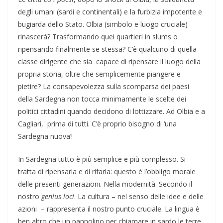
degli umani (sardi e continentali) e la furbizia impotente e
bugiarda dello Stato. Olbia (simbolo e luogo cruciale)
rinascerà? Trasformando quei quartieri in slums o
ripensando finalmente se stessa? C’è qualcuno di quella
classe dirigente che sia capace di ripensare il luogo della
propria storia, oltre che semplicemente piangere e
pietire? La consapevolezza sulla scomparsa dei paesi
della Sardegna non tocca minimamente le scelte dei
politici cittadini quando decidono di lottizzare. Ad Olbia e a
Cagliari, prima di tutti. C’è proprio bisogno di ‘una
Sardegna nuova’!
In Sardegna tutto è più semplice e più complesso. Si
tratta di ripensarla e di rifarla: questo è l’obbligo morale
delle presenti generazioni. Nella modernità. Secondo il
nostro
genius loci
. La cultura – nel senso delle idee e delle
azioni – rappresenta il nostro punto cruciale. La lingua è
ben altro che un pannolino per chiamare in sardo le terre