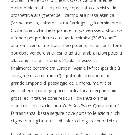
probabilmente russi o cinesi. Questa caduta farebbe
molto male a tutta la politica, soprattutto a sinistra. In
prospettiva allargherebbe il campo alla presa asiatica
(‘vicina, media, estrema” sulla Sardegna, già dominante in
Costa. Una volta che le pianure irrigue venissero sfruttate
a fondo per produrre cardi per la chimica (30/50 anni?),
una Eni divenuta nel frattempo proprietaria di quelle terre
potrebbe vendere ai cinesi (o ad altri arabi), nuovi potenti
alla conquista del mondo. L’Isola ‘cinesizzata’ –
finalmente centrale tra Europa, l’Asia e l’Africa (per di più
in regime di zona franca?) – potrebbe funzionare da
grande emporio di passaggio delle merci, mentre si
vedrebbero sparuti gruppi di sardi allocati nei paesi più
grossi ed in talune zone residuali, divenuti oramai
macchie di riserva indiana.
Finis Sardiniae
. Questa non è
fantascienza, basta seguire dove portano le azioni di chi
ci governa e gli interessi di coloro che gli stanno dietro.
Le
città ed i paesi
, dopo lo shock di Olbia, la solidarietà