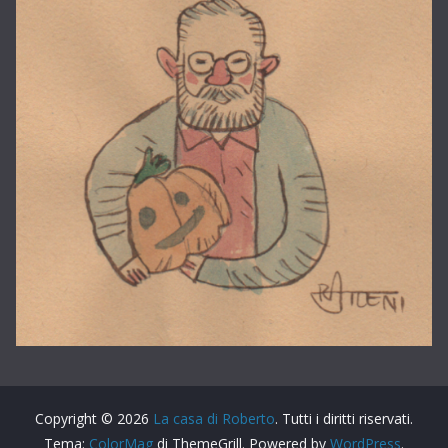
Copyright © 2026
La casa di Roberto
. Tutti i diritti riservati.
Tema:
ColorMag
di ThemeGrill. Powered by
WordPress
.