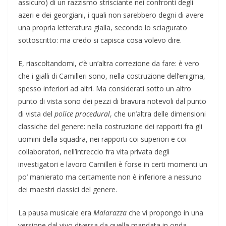
assicuro) di un razzismo strisciante nei confronti degli
azeri e dei georgiani, i quali non sarebbero degni di avere
una propria letteratura gialla, secondo lo sciagurato
sottoscritto: ma credo si capisca cosa volevo dire.
E, riascoltandomi, c’è un’altra correzione da fare: è vero
che i gialli di Camilleri sono, nella costruzione dell’enigma,
spesso inferiori ad altri. Ma considerati sotto un altro
punto di vista sono dei pezzi di bravura notevoli dal punto
di vista del
police procedural
, che un’altra delle dimensioni
classiche del genere: nella costruzione dei rapporti fra gli
uomini della squadra, nei rapporti coi superiori e coi
collaboratori, nell’intreccio fra vita privata degli
investigatori e lavoro Camilleri è forse in certi momenti un
po’ manierato ma certamente non è inferiore a nessuno
dei maestri classici del genere.
La pausa musicale era
Malarazza
che vi propongo in una
versione dal vivo diversa da quella mandata in onda.