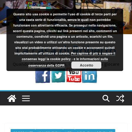
Salta
al
Questo sito usa cookie o permette l'uso di cookie di terze parti per
contenuto
una vasta serie di funzionalità, senza le quali non potrebbe
funzionare con altrettanta efficacia. Se prosegui nella navigazione,
scorri questa pagina, clicchi sui link presenti nel sito, commenti un
contenuto, condividi una pagina o un articolo, scarichi un file,
visualizzi un video o utilizzi un'altra funzione presente su questo
La casa di Roberto
sito stai probabilmente attivando un cookie e acconsenti quindi
implicitamente all'utilizzo di cookie.
Per capirne di più o negare il
consenso leggi la cookie policy - e le informazioni sulla
Quando il gioco si fa duro, i sardi iniziano a giocare
Accetto
osservanza della GDPR