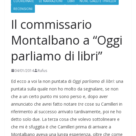
COORDINATE
LE NARRAZIONI
LIBRI
NOIR, GIALLI E THRILLER
RECENSIONI
Il commissario
Montalbano a “Oggi
parliamo di libri”
04/01/2014
Rufus
Ed ecco a voi la non puntata di
Oggi parliamo di libri
: una
puntata sulla quale non ho molto da segnalare, se non
che a un certo punto mi sono perso e, dopo aver
annunciato che avrei fatto notare
tre
cose su Camilleri in
riferimento al successo arrivato tardivamente, poi ne ho
detto solo due. La terza cosa che volevo sottolineare e
che mi è sfuggita è che Camilleri prima di arrivare a
Montalbano aveva una lunga esperienza, oltre che come