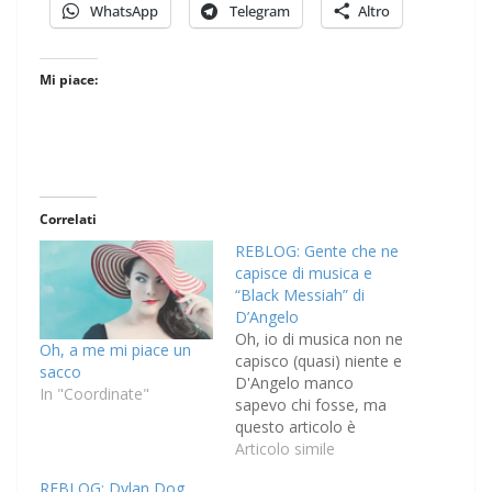
WhatsApp
Telegram
Altro
Mi piace:
Correlati
REBLOG: Gente che ne
capisce di musica e
“Black Messiah” di
D’Angelo
Oh, io di musica non ne
Oh, a me mi piace un
capisco (quasi) niente e
sacco
D'Angelo manco
In "Coordinate"
sapevo chi fosse, ma
questo articolo è
bellissimo!
Articolo simile
REBLOG: Dylan Dog