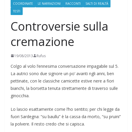
COORDINATE
LE NARRAZIONI
RACCONTI
SALTI DI REALTÀ
TESTI
Controversie sulla
cremazione
19/08/2013
Rufus
Colgo al volo l’ennesima conversazione impagabile sul 5.
La autrici sono due signore un po’ avanti ngli anni, ben
pettinate, con le classiche camicette estive nere a fiori
bianchi, la borsetta tenuta strettamente di traverso sulle
ginocchia.
Lo lascio esattamente come l’ho sentito; per chi legge da
fuori Sardegna: “su baullu” è la cassa da morto, “su pruini”
la polvere. Il resto credo che si capisca.