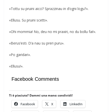
«Tottu su pruini aicci? Sprazzinau in d’ogni logu?».
«Ellusu. Su pruini scetti».
«Ohi mommia! No, deu no mi praxiri, no du bollu fai!».
«Berus’esti. D’a nau su preri puru».
«Po garidari».
«Ellusu!».
Facebook Comments
Ti è piaciuto? Dammi una mano: condividi!
Facebook
X
LinkedIn