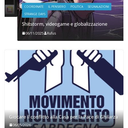
COORDINATE
IL PENSIERO
POLITICA
SEGNALAZIONI
STRANGE DAYS
Shitstorm, videogame e globalizzazione
06/11/2025
Rufus
Giocare il conflitto alla Casa per la Pace di Ghilarza
06/05/2026