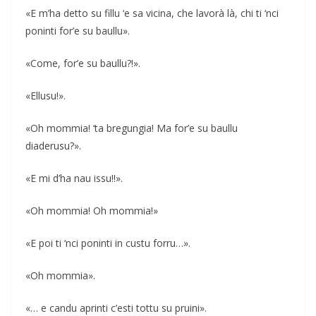
«E m’ha detto su fillu ‘e sa vicina, che lavorà là, chi ti ‘nci
poninti for’e su baullu».
«Come, for’e su baullu?!».
«Ellusu!».
«Oh mommia! ‘ta bregungia! Ma for’e su baullu
diaderusu?».
«E mi d’ha nau issu!!».
«Oh mommia! Oh mommia!»
«E poi ti ‘nci poninti in custu forru…».
«Oh mommia».
«… e candu aprinti c’esti tottu su pruini».