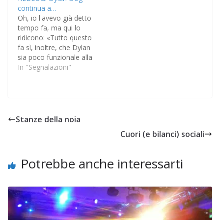
continua a…
Oh, io l'avevo già detto
tempo fa, ma qui lo
ridicono: «Tutto questo
fa sì, inoltre, che Dylan
sia poco funzionale alla
storia: si ha la
In "Segnalazioni"
sensazione che al suo
posto, a indagare
sull’incubo del mese,
avrebbe potuto esserci
quasi chiunque altro».
Stanze della noia
Cuori (e bilanci) sociali
Potrebbe anche interessarti