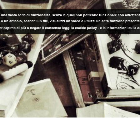
 una vasta serie di funzionalità, senza le quali non potrebbe funzionare con altrettanta
 un articolo, scarichi un file, visualizzi un video o utilizzi un'altra funzione prese
er capirne di più o negare il consenso leggi la cookie policy - e le informazioni sulla