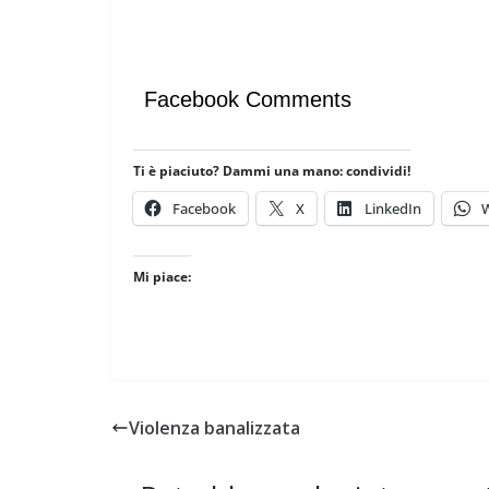
Facebook Comments
Ti è piaciuto? Dammi una mano: condividi!
Facebook
X
LinkedIn
Mi piace:
Violenza banalizzata
RDINATE
GIOCHI
IL PENSIERO
POLITICA
ALAZIONI
TESTI