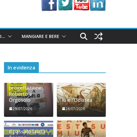
O…
MANGIARE E BERE
In evidenza
Diari di
progettazione:
Roberto a
Orgosolo
Io e l’Odissea
29/07/2026
28/07/2026
Il passato lascia