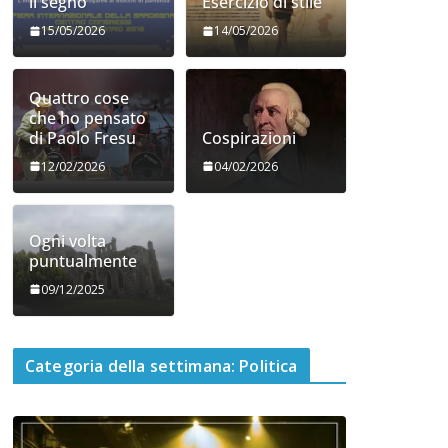
il segno
Esercizio di stile
15/05/2026
14/05/2026
Quattro cose
che ho pensato
di Paolo Fresu
Cospirazioni
12/02/2026
04/02/2026
Ogni volta
puntualmente
09/12/2025
Categoria della settimana: Politica