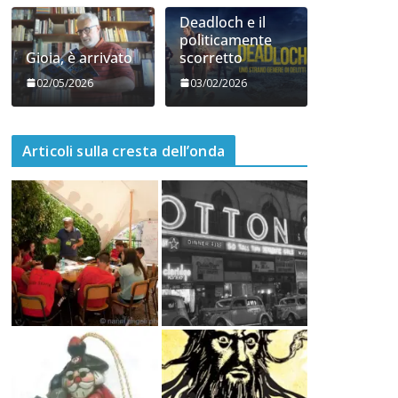
di Ghilarza
mangerecci
06/05/2026
05/05/2026
Deadloch e il
politicamente
Gioia, è arrivato
scorretto
02/05/2026
03/02/2026
Articoli sulla cresta dell’onda