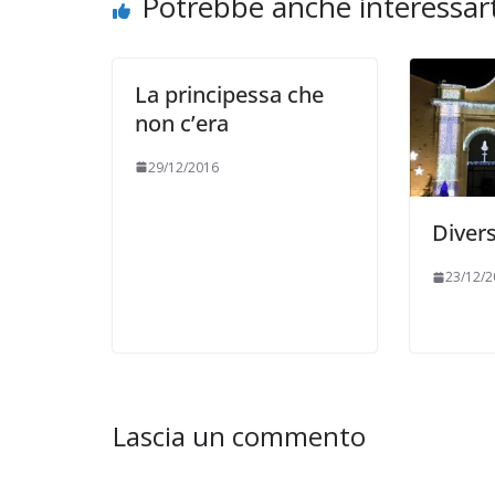
Potrebbe anche interessart
care il conflitto alla
a per la Pace di
ilarza
La principessa che
COORDINATE
EVIDENZA
non c’era
OPINIONI
POLITICA
TES
05/2026
Rufus
Cospirazioni
29/12/2016
04/02/2026
Rufus
Divers
23/12/2
Lascia un commento