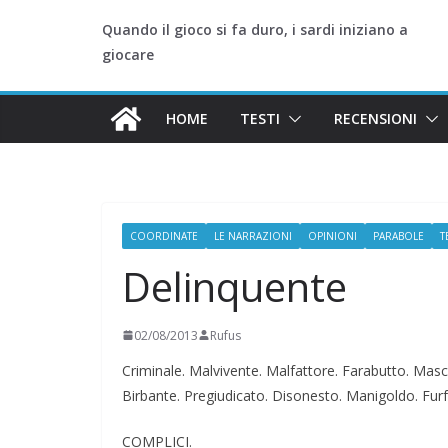
Quando il gioco si fa duro, i sardi iniziano a
giocare
HOME
TESTI
RECENSIONI
COORDINATE
LE NARRAZIONI
OPINIONI
PARABOLE
T
Delinquente
02/08/2013
Rufus
Criminale. Malvivente. Malfattore. Farabutto. Masca
Birbante. Pregiudicato. Disonesto. Manigoldo. Furf
COMPLICI.