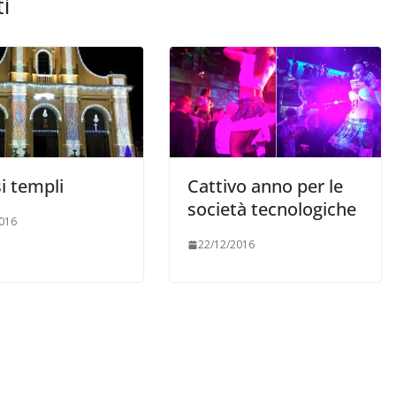
i
IL PENSIERO
TI
COORDINATE
IL PENSIERO
OPINIONI
POLITICA
TESTI
i templi
Cattivo anno per le
Indiani e pionieri
società tecnologiche
016
28/01/2026
Rufus
22/12/2016