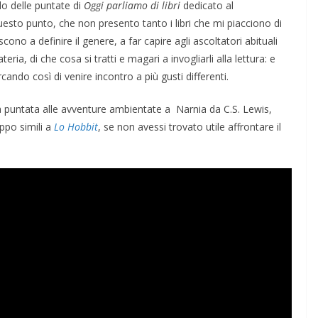
clo delle puntate di
Oggi parliamo di libri
dedicato al
questo punto, che non presento tanto i libri che mi piacciono di
scono a definire il genere, a far capire agli ascoltatori abituali
ia, di che cosa si tratti e magari a invogliarli alla lettura: e
cando così di venire incontro a più gusti differenti.
a puntata alle avventure ambientate a Narnia da C.S. Lewis,
oppo simili a
Lo Hobbit
, se non avessi trovato utile affrontare il