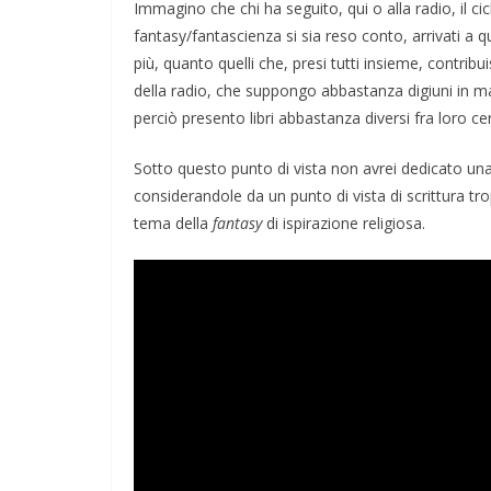
Immagino che chi ha seguito, qui o alla radio, il ci
fantasy/fantascienza si sia reso conto, arrivati a 
più, quanto quelli che, presi tutti insieme, contribui
della radio, che suppongo abbastanza digiuni in mater
perciò presento libri abbastanza diversi fra loro cer
Sotto questo punto di vista non avrei dedicato un
considerandole da un punto di vista di scrittura tr
tema della
fantasy
di ispirazione religiosa.
TE
GIOCHI
IL PENSIERO
POLITICA
ONI
TESTI
e il conflitto alla