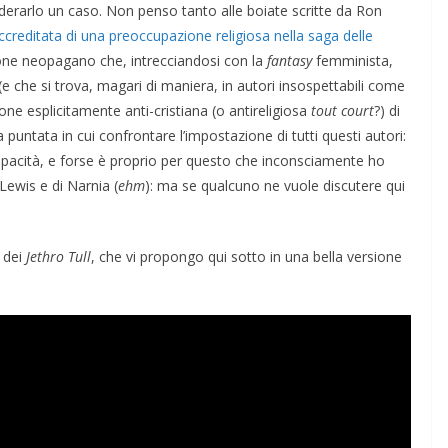
derarlo un caso. Non penso tanto alle boiate scritte da Ron
ccreditata di una preoccupazione religiosa nella saga delle
ilone neopagano che, intrecciandosi con la
fantasy
femminista,
 che si trova, magari di maniera, in autori insospettabili come
one esplicitamente anti-cristiana (o antireligiosa
tout court
?) di
puntata in cui confrontare l’impostazione di tutti questi autori:
pacità, e forse è proprio per questo che inconsciamente ho
Lewis e di Narnia (
ehm
): ma se qualcuno ne vuole discutere qui
dei
Jethro Tull
, che vi propongo qui sotto in una bella versione