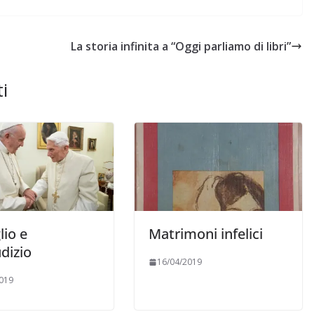
La storia infinita a “Oggi parliamo di libri”
i
lio e
Matrimoni infelici
dizio
16/04/2019
019