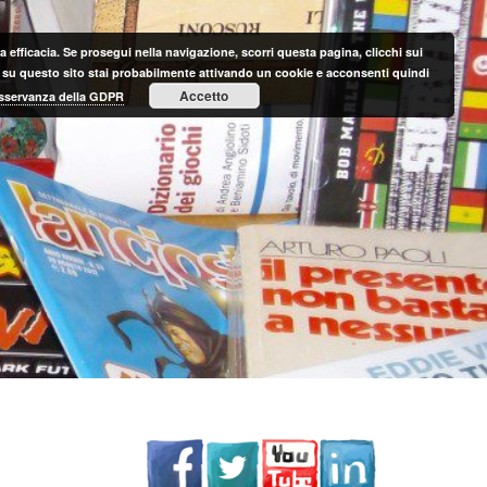
 efficacia. Se prosegui nella navigazione, scorri questa pagina, clicchi sui
nte su questo sito stai probabilmente attivando un cookie e acconsenti quindi
Accetto
 osservanza della GDPR