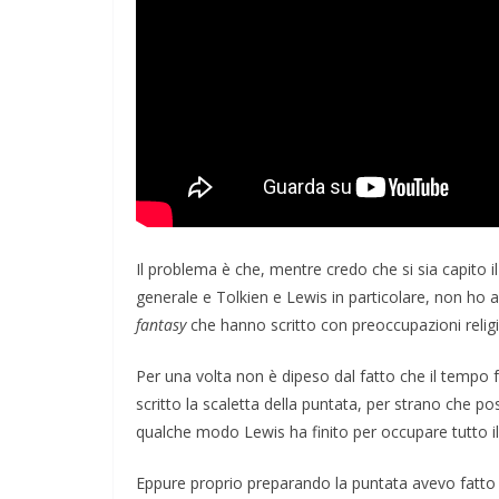
per la Pace di
rza
COORDINATE
EVIDENZA
IL P
OPINIONI
POLITICA
TESTI
26
Rufus
Cospirazioni
04/02/2026
Rufus
Il problema è che, mentre credo che si sia capito i
generale e Tolkien e Lewis in particolare, non ho a
fantasy
che hanno scritto con preoccupazioni religi
Per una volta non è dipeso dal fatto che il tempo
scritto la scaletta della puntata, per strano che
qualche modo Lewis ha finito per occupare tutto i
Eppure proprio preparando la puntata avevo fatto 