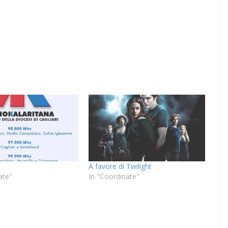
A favore di Twilight
ate"
In "Coordinate"