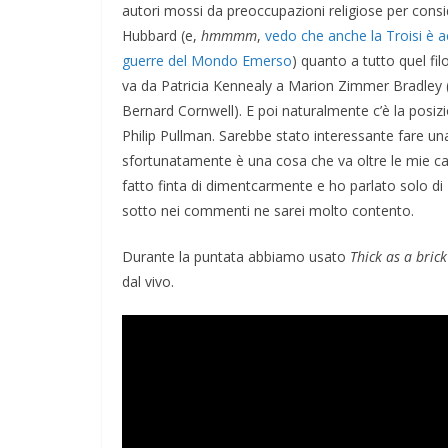
autori mossi da preoccupazioni religiose per consi
Hubbard (e,
hmmmm
,
vedo che anche la Troisi è a
guerre del Mondo Emerso
) quanto a tutto quel f
va da Patricia Kennealy a Marion Zimmer Bradley (e
Bernard Cornwell). E poi naturalmente c’è la posizi
Philip Pullman. Sarebbe stato interessante fare una 
sfortunatamente è una cosa che va oltre le mie ca
fatto finta di dimentcarmente e ho parlato solo di 
sotto nei commenti ne sarei molto contento.
Durante la puntata abbiamo usato
Thick as a brick
dal vivo.