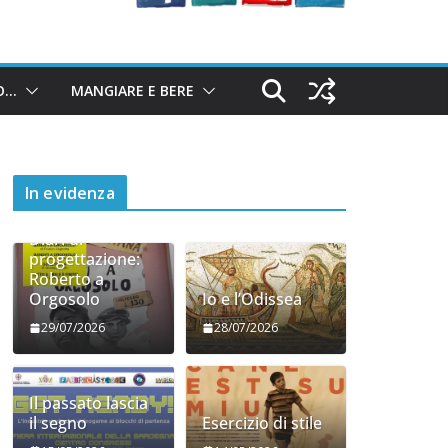
O…
MANGIARE E BERE
In evidenza
Diari di
progettazione:
Roberto a
Orgosolo
Io e l’Odissea
29/07/2026
28/07/2026
Il passato lascia
il segno
Esercizio di stile