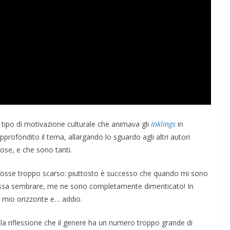
ENSIERO
COORDINATE
IL PENSIERO
OPINIONI
POLITICA
TESTI
Indiani e pionieri
28/01/2026
Rufus
l tipo di motivazione culturale che animava gli
Inklings
in
pprofondito il tema, allargando lo sguardo agli altri autori
ose, e che sono tanti.
 fosse troppo scarso: piuttosto è successo che quando mi sono
 possa sembrare, me ne sono completamente dimenticato! In
l mio orizzonte e… addio.
la riflessione che il genere ha un numero troppo grande di