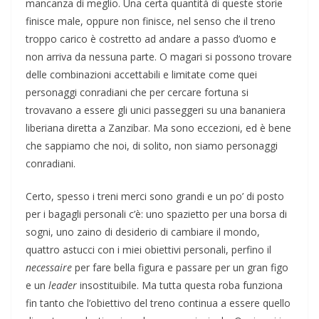
mancanza di meglio. Una certa quantità di queste storie
finisce male, oppure non finisce, nel senso che il treno
troppo carico è costretto ad andare a passo d’uomo e
non arriva da nessuna parte. O magari si possono trovare
delle combinazioni accettabili e limitate come quei
personaggi conradiani che per cercare fortuna si
trovavano a essere gli unici passeggeri su una bananiera
liberiana diretta a Zanzibar. Ma sono eccezioni, ed è bene
che sappiamo che noi, di solito, non siamo personaggi
conradiani.
Certo, spesso i treni merci sono grandi e un po’ di posto
per i bagagli personali c’è: uno spazietto per una borsa di
sogni, uno zaino di desiderio di cambiare il mondo,
quattro astucci con i miei obiettivi personali, perfino il
necessaire
per fare bella figura e passare per un gran figo
e un
leader
insostituibile. Ma tutta questa roba funziona
fin tanto che l’obiettivo del treno continua a essere quello