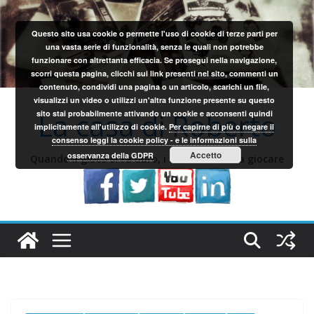
Salta
al
Questo sito usa cookie o permette l'uso di cookie di terze parti per
contenuto
una vasta serie di funzionalità, senza le quali non potrebbe
funzionare con altrettanta efficacia. Se prosegui nella navigazione,
scorri questa pagina, clicchi sui link presenti nel sito, commenti un
contenuto, condividi una pagina o un articolo, scarichi un file,
visualizzi un video o utilizzi un'altra funzione presente su questo
La casa di Roberto
sito stai probabilmente attivando un cookie e acconsenti quindi
implicitamente all'utilizzo di cookie.
Per capirne di più o negare il
consenso leggi la cookie policy - e le informazioni sulla
Accetto
osservanza della GDPR
Quando il gioco si fa duro, i sardi iniziano a giocare