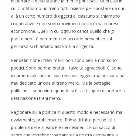
di portare a destinazione la merce principale. Quei casi in
cui ci affittiamo un treno tutti insieme per spostare da qui
a là un certo numero di oggetti di ciascuno si chiamano
cooperative e non sono movimenti politici, ma imprese
economiche. Quelli in cui ognuno carica quello che gli
pare e non c’è nemmeno un accordo preventivo sul
percorso si chiamano assalti alla diligenza.
Per definizione i treni merci non sono belli e non sono
poetici. Sono perfino bruttini, talvolta sgradevoli. Ci sono
innumerevoli canzoni sui treni passeggeri, ma nessuno ha
mai dedicato un’ode al treno merci. Ma le battaglie
politiche si sono vinte quando si è stati capaci di portare a
destinazione i treni merci.
Ragionare sulla politica in questo modo è necessario ma,
ovviamente, problematico. Prima di tutto perché c’è il
problema delle alleanze e dei desideri: c’è un sacco di
gente che vorrebbe viaggiare sulla nostra campagna, e