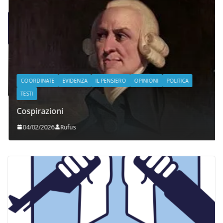
COORDINATE
EVIDENZA
IL PENSIERO
OPINIONI
POLITICA
TESTI
Cospirazioni
04/02/2026
Rufus