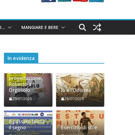
O…
MANGIARE E BERE
In evidenza
Diari di
progettazione:
Roberto a
Orgosolo
Io e l’Odissea
29/07/2026
28/07/2026
Il passato lascia
il segno
Esercizio di stile