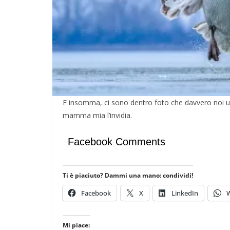
POLITICA
SARDEGNA
TESTI
La parentesi s
09/05/2024
Rufus
E insomma, ci sono dentro foto che davvero noi um
mamma mia l’invidia.
Facebook Comments
Ti è piaciuto? Dammi una mano: condividi!
Facebook
X
LinkedIn
Mi piace: