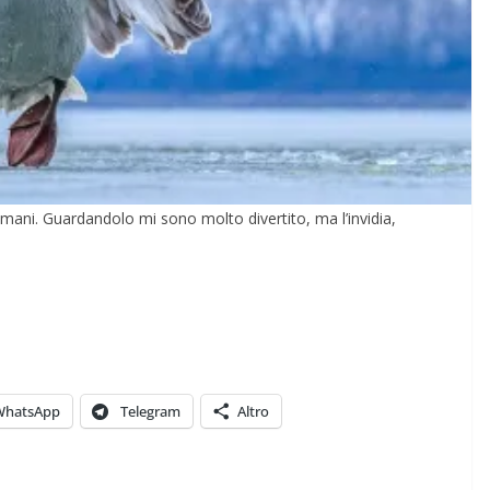
Casa per la Pace di
pagnola
Ghilarza
06/05/2026
Rufus
ani. Guardandolo mi sono molto divertito, ma l’invidia,
WhatsApp
Telegram
Altro