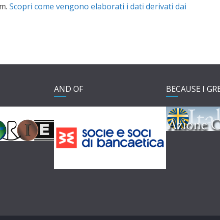
am.
Scopri come vengono elaborati i dati derivati dai
AND OF
BECAUSE I GR