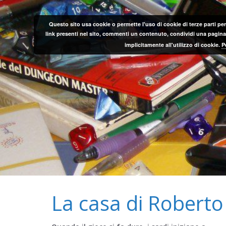
Salta
al
Questo sito usa cookie o permette l'uso di cookie di terze parti per
contenuto
link presenti nel sito, commenti un contenuto, condividi una pagina o
implicitamente all'utilizzo di cookie.
P
La casa di Roberto