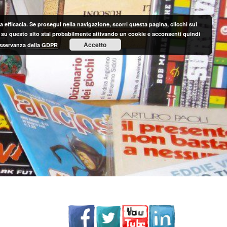
 efficacia. Se prosegui nella navigazione, scorri questa pagina, clicchi sui
nte su questo sito stai probabilmente attivando un cookie e acconsenti quindi
Accetto
 osservanza della GDPR