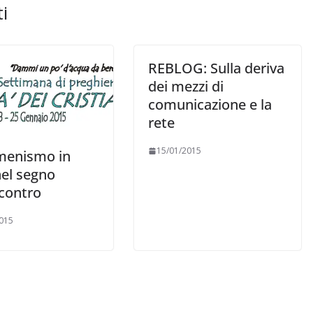
i
REBLOG: Sulla deriva
dei mezzi di
comunicazione e la
rete
15/01/2015
menismo in
nel segno
ncontro
015