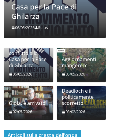
COORDINATE
EVIDENZA
IL PENSIERO
OPINIONI
POLITICA
TESTI
Cospirazioni
COORDINAT
04/02/2026
Rufus
POLITICA
Indian
Giocare il
28/01/202
conflitto alla
Casa per la Pace
Aggiornamenti
di Ghilarza
mangerecci
06/05/2026
05/05/2026
Deadloch e il
politicamente
Gioia, è arrivato
scorretto
02/05/2026
03/02/2026