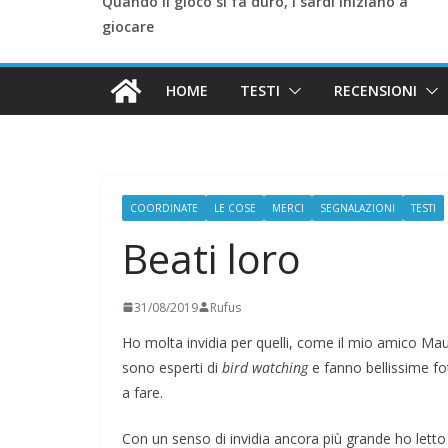
Quando il gioco si fa duro, i sardi iniziano a
giocare
HOME
TESTI
RECENSIONI
COORDINATE
LE COSE
MERCI
SEGNALAZIONI
TESTI
Beati loro
31/08/2019
Rufus
Ho molta invidia per quelli, come il mio amico Ma
sono esperti di
bird watching
e fanno bellissime fot
a fare.
Con un senso di invidia ancora più grande ho letto 