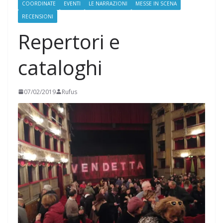
COORDINATE
EVENTI
LE NARRAZIONI
MESSE IN SCENA
RECENSIONI
Repertori e
cataloghi
07/02/2019
Rufus