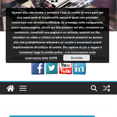
Salta
al
Questo sito usa cookie o permette l'uso di cookie di terze parti per
contenuto
una vasta serie di funzionalità, senza le quali non potrebbe
funzionare con altrettanta efficacia. Se prosegui nella navigazione,
scorri questa pagina, clicchi sui link presenti nel sito, commenti un
contenuto, condividi una pagina o un articolo, scarichi un file,
visualizzi un video o utilizzi un'altra funzione presente su questo
La casa di Roberto
sito stai probabilmente attivando un cookie e acconsenti quindi
implicitamente all'utilizzo di cookie.
Per capirne di più o negare il
consenso leggi la cookie policy - e le informazioni sulla
Quando il gioco si fa duro, i sardi iniziano a giocare
Accetto
osservanza della GDPR