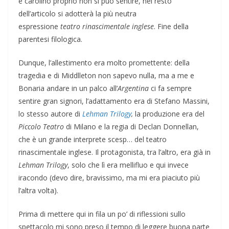
e carolino proprio non si può sentire, nel resto
dell’articolo si adotterà la più neutra
espressione
teatro rinascimentale inglese
. Fine della
parentesi filologica.
Dunque, l’allestimento era molto promettente: della
tragedia e di Middlleton non sapevo nulla, ma a me e
Bonaria andare in un palco all’
Argentina
ci fa sempre
sentire gran signori, l’adattamento era di Stefano Massini,
lo stesso autore di
Lehman Trilogy
,
la produzione era del
Piccolo Teatro
di Milano e la regia di Declan Donnellan,
che è un grande interprete scesp… del teatro
rinascimentale inglese. Il protagonista, tra l’altro, era già in
Lehman Trilogy
, solo che lì era mellifluo e qui invece
iracondo (devo dire, bravissimo, ma mi era piaciuto più
l’altra volta).
Prima di mettere qui in fila un po’ di riflessioni sullo
spettacolo mi sono preso il tempo di leggere buona parte