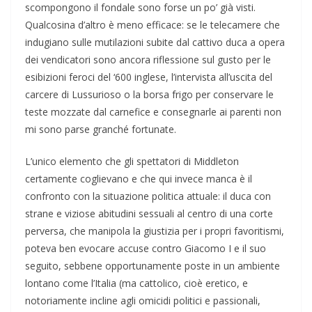
scompongono il fondale sono forse un po’ già visti.
Qualcosina d’altro è meno efficace: se le telecamere che
indugiano sulle mutilazioni subite dal cattivo duca a opera
dei vendicatori sono ancora riflessione sul gusto per le
esibizioni feroci del ‘600 inglese, l’intervista all’uscita del
carcere di Lussurioso o la borsa frigo per conservare le
teste mozzate dal carnefice e consegnarle ai parenti non
mi sono parse granché fortunate.
L’unico elemento che gli spettatori di Middleton
certamente coglievano e che qui invece manca è il
confronto con la situazione politica attuale: il duca con
strane e viziose abitudini sessuali al centro di una corte
perversa, che manipola la giustizia per i propri favoritismi,
poteva ben evocare accuse contro Giacomo I e il suo
seguito, sebbene opportunamente poste in un ambiente
lontano come l’Italia (ma cattolico, cioè eretico, e
notoriamente incline agli omicidi politici e passionali,