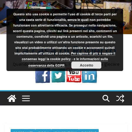
Salta
al
Questo sito usa cookie o permette l'uso di cookie di terze parti per
contenuto
una vasta serie di funzionalità, senza le quali non potrebbe
funzionare con altrettanta efficacia. Se prosegui nella navigazione,
scorri questa pagina, clicchi sui link presenti nel sito, commenti un
contenuto, condividi una pagina o un articolo, scarichi un file,
visualizzi un video o utilizzi un'altra funzione presente su questo
La casa di Roberto
sito stai probabilmente attivando un cookie e acconsenti quindi
implicitamente all'utilizzo di cookie.
Per capirne di più o negare il
consenso leggi la cookie policy - e le informazioni sulla
Quando il gioco si fa duro, i sardi iniziano a giocare
Accetto
osservanza della GDPR