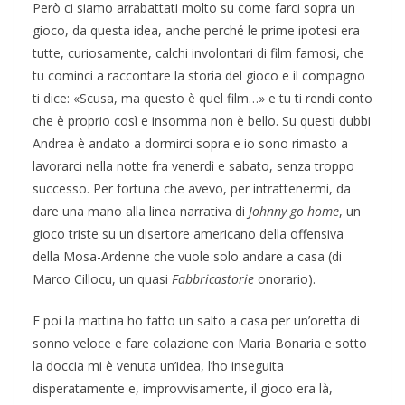
Però ci siamo arrabattati molto su come farci sopra un
gioco, da questa idea, anche perché le prime ipotesi era
tutte, curiosamente, calchi involontari di film famosi, che
tu cominci a raccontare la storia del gioco e il compagno
ti dice: «Scusa, ma questo è quel film…» e tu ti rendi conto
che è proprio così e insomma non è bello. Su questi dubbi
Andrea è andato a dormirci sopra e io sono rimasto a
lavorarci nella notte fra venerdì e sabato, senza troppo
successo. Per fortuna che avevo, per intrattenermi, da
dare una mano alla linea narrativa di
Johnny go home
, un
gioco triste su un disertore americano della offensiva
della Mosa-Ardenne che vuole solo andare a casa (di
Marco Cillocu, un quasi
Fabbricastorie
onorario).
E poi la mattina ho fatto un salto a casa per un’oretta di
sonno veloce e fare colazione con Maria Bonaria e sotto
la doccia mi è venuta un’idea, l’ho inseguita
disperatamente e, improvvisamente, il gioco era là,