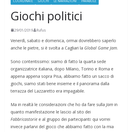
COORDINATE
GIOCHI
LE NARRAZIONI
PARABOLE
Giochi politici
29/01/2019
Rufus
Venerdì, sabato e domenica, ormai dovrebbero saperlo
anche le pietre, si è svolta a Cagliari la
Global Game Jam
.
Sono contentissimo: siamo di fatto la quarta sede
organizzatrice italiana, dopo Milano, Torino e Roma e
appena appena sopra Pisa, abbiamo fatto un sacco di
giochi, siamo stati bene insieme e il panorama dalla
terrazza del Lazzaretto era impagabile.
Ma in realtà le considerazioni che ho da fare sulla
Jam
in
quanto manifestazione le lascio al sito dei
Fabbricastorie
e al gruppo dei partecipanti: qui vorrei
invece parlarvi del gioco che abbiamo fatto con la mia