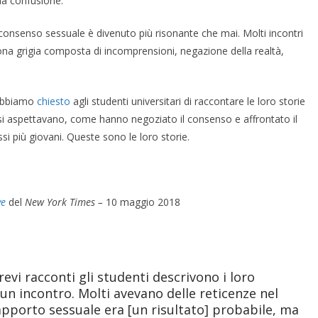
la confusione.
il consenso sessuale è divenuto più risonante che mai. Molti incontri
na grigia composta di incomprensioni, negazione della realtà,
 abbiamo
chiesto
agli studenti universitari di raccontare le loro storie
a si aspettavano, come hanno negoziato il consenso e affrontato il
si più giovani. Queste sono le loro storie.
ve
del
New York Times –
10 maggio 2018
evi racconti gli studenti descrivono i loro
un incontro. Molti avevano delle reticenze nel
rapporto sessuale era [un risultato] probabile, ma