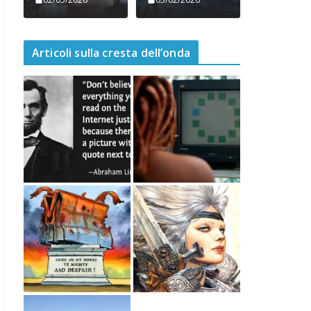
Gioia, è
politicamente
arrivato
scorretto
02/05/2026
03/02/2026
Articoli sulla cresta dell’onda