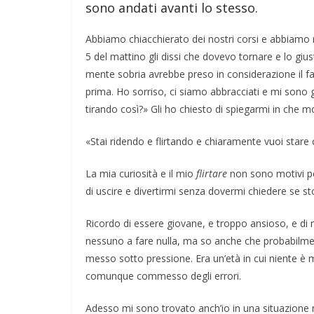
sono andati avanti lo stesso.
Abbiamo chiacchierato dei nostri corsi e abbiamo ris
5 del mattino gli dissi che dovevo tornare e lo gi
mente sobria avrebbe preso in considerazione il 
prima. Ho sorriso, ci siamo abbracciati e mi sono g
tirando così?» Gli ho chiesto di spiegarmi in che 
«Stai ridendo e flirtando e chiaramente vuoi star
La mia curiosità e il mio
flirtare
non sono motivi pe
di uscire e divertirmi senza dovermi chiedere se s
Ricordo di essere giovane, e troppo ansioso, e di
nessuno a fare nulla, ma so anche che probabilme
messo sotto pressione. Era un’età in cui niente è
comunque commesso degli errori.
Adesso mi sono trovato anch’io in una situazione 