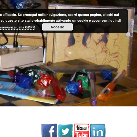
 efficacia. Se prosegui nella navigazione, scorri questa pagina, clicchi sui
nte su questo sito stai probabilmente attivando un cookie e acconsenti quindi
Accetto
 osservanza della GDPR