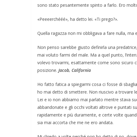
sono stato pesantemente spinto a farlo. Ero molto 
«Peeeerchééé», ha detto lei. «Ti prego?».
Quella ragazza non mi obbligava a fare nulla, ma 
Non penso sarebbe giusto definirla una predatric
mai voluto farmi del male. Ma a quel punto, l’int
volevo trovarmi, esattamente come sono sicuro che
posizione.
Jacob, California
Ho fatto fatica a spiegarmi cosa ci fosse di sbagl
ho mai detto di smettere. Non riuscivo a trovare l
Lei e io non abbiamo mai parlato mentre stava su
abbandonate e gli occhi voltati altrove e puntati s
rapidamente e più duramente, e certe volte quando
sia mai accorta che me ne ero andata.
Mi chiedo a volte perché non ho detto di no, dove 