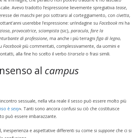
COORDINATE
EVIDENZA
IL PENSIERO
calie. Avevo tradotto l’espressione lievemente spregiativa
tease
,
OPINIONI
POLITICA
TESTI
nteresse dei maschi per poi sottrarsi al corteggiamento, con
civetta
,
Cospirazioni
 ottant’anni userebbe l’espressione: un’indagine su
Facebook
mi ha
COORDINATE
ziosa
,
provocatrice
,
sciampista
(sic),
paracula
,
fare la
POLITICA
TESTI
04/02/2026
Rufus
nturbante di professione
, ma anche i più terragni
figa di legno,
Indiani 
u
Facebook
più commentati, complessivamente, da uomini e
ntatti, alla fine ho scelto il verbo
tirarsela
o frasi simili.
28/01/2026
R
onsenso al
campus
contro sessuale, nella vita reale il sesso può essere molto più
enso è
sexy
». Tanti sono ancora confusi su ciò che costituisce
to può essere imbarazzante.
, inesperienza e aspettative differenti su come si
suppone
che ci si