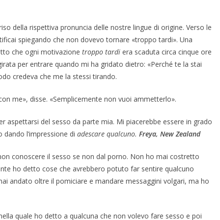
o della rispettiva pronuncia delle nostre lingue di origine. Verso le
ustificai spiegando che non dovevo tornare «troppo tardi». Una
fatto che ogni motivazione
troppo tardi
era scaduta circa cinque ore
irata per entrare quando mi ha gridato dietro: «Perché te la stai
modo credeva che me la stessi tirando.
e con me», disse. «Semplicemente non vuoi ammetterlo».
r aspettarsi del sesso da parte mia. Mi piacerebbe essere in grado
to dando l’impressione di
adescare
qualcuno
.
Freya, New Zealand
 non conoscere il sesso se non dal porno. Non ho mai costretto
nte ho detto cose che avrebbero potuto far sentire qualcuno
 mai andato oltre il pomiciare e mandare messaggini volgari, ma ho
nella quale ho detto a qualcuna che non volevo fare sesso e poi