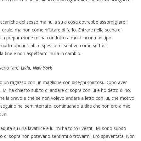
ccaniche del sesso ma nulla su a cosa dovrebbe assomigliare il
orale, ma non come rifiutare di farlo. Entrare nella scena di
a preparazione mi ha condotto a molti incontri di tipo
rli dopo iniziati, e spesso mi sentivo come se fossi
lla fine e non aspettarmi nulla in cambio.
erlo fare.
Livia, New York
to un ragazzo con un maglione con disegni spiritosi. Dopo aver
o. Mi ha chiesto subito di andare di sopra con lui e ho detto di no.
e la tiravo e che se non volevo andare a letto con lui, che motivo
r seguirlo nel seminterrato, continuando a dire che non ero a mio
osa.
uta su una lavatrice e lui mi ha tolto i vestiti. Mi sono subito
ano di sopra non potevano sentirmi o trovarmi. Ero spaventata. Non