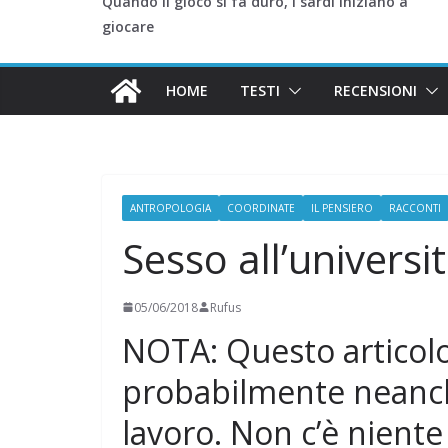
Quando il gioco si fa duro, i sardi iniziano a
giocare
HOME
TESTI
RECENSIONI
ANTROPOLOGIA
COORDINATE
IL PENSIERO
RACCONTI
Sesso all’universi
05/06/2018
Rufus
NOTA: Questo articolo
probabilmente neanche
lavoro. Non c’è niente