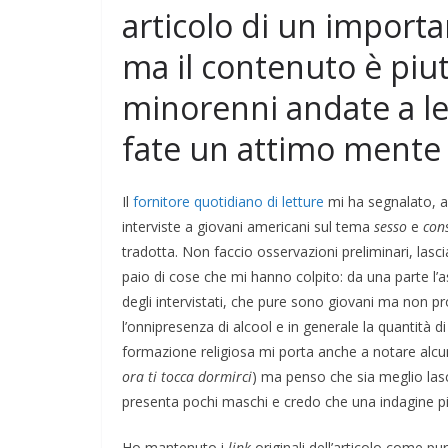
articolo di un import
ma il contenuto è piut
minorenni andate a leg
fate un attimo mente 
Il
fornitore quotidiano di letture
mi ha segnalato, al
interviste a giovani americani sul tema
sesso
e
con
tradotta. Non faccio osservazioni preliminari, lasc
paio di cose che mi hanno colpito: da una parte l
degli intervistati, che pure sono giovani ma non pro
l’onnipresenza di alcool e in generale la quantità d
COORDINATE
GIOCHI
IL PENSIERO
formazione religiosa mi porta anche a notare alcun
POLITICA
SEGNALAZIONI
TESTI
ora ti tocca
dormirci
) ma penso che sia meglio lasci
Giocare il conflitto alla
IERO
OPINIONI
presenta pochi maschi e credo che una indagine pi
TESTI
Casa per la Pace di
Ho mantenuto i
link
originali dell’articolo come pu