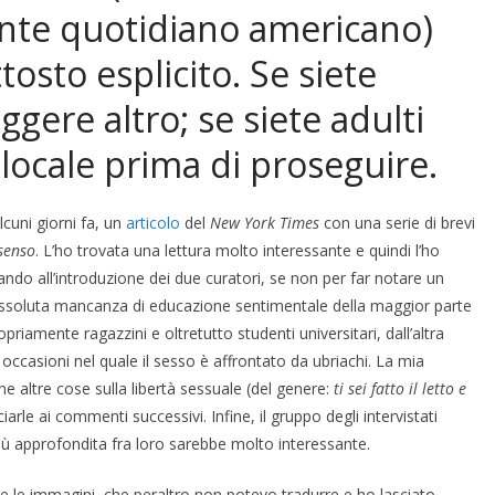
ante quotidiano americano)
tosto esplicito. Se siete
gere altro; se siete adulti
locale prima di proseguire.
cuni giorni fa, un
articolo
del
New York Times
con una serie di brevi
senso
. L’ho trovata una lettura molto interessante e quindi l’ho
iando all’introduzione dei due curatori, se non per far notare un
’assoluta mancanza di educazione sentimentale della maggior parte
priamente ragazzini e oltretutto studenti universitari, dall’altra
i occasioni nel quale il sesso è affrontato da ubriachi. La mia
e altre cose sulla libertà sessuale (del genere:
ti sei fatto il letto e
arle ai commenti successivi. Infine, il gruppo degli intervistati
ù approfondita fra loro sarebbe molto interessante.
re le immagini, che peraltro non potevo tradurre e ho lasciato