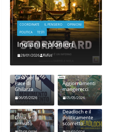
IL PENSIERO
OPINIONI
COORDINATE
IL PENSIERO
POLITICA
e pionieri
SEGNALAZIONI
STRANGE DAYS
Shitstorm, videoga
ufus
e globalizzazione
06/11/2025
Rufus
Giocare il
conflitto alla
Casa per la
Pace di
Aggiornamenti
Ghilarza
mangerecci
06/05/2026
05/05/2026
Deadloch e il