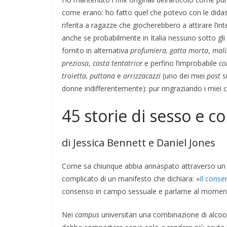
i spagnola
Ghilarza
come erano: ho fatto quel che potevo con le didas
riferita a ragazze che giocherebbero a attirare l’i
06/05/2026
Rufus
anche se probabilmente in Italia nessuno sotto gli
fornito in alternativa
profumiera,
gatta morta
,
mali
preziosa
,
casta tentatrice
e perfino l’improbabile
co
troietta
, puttana
e
arrizzacazzi
(uno dei miei
post
s
donne indifferentemente): pur ringraziando i miei co
45 storie di sesso e c
di Jessica Bennett e Daniel Jones
Come sa chiunque abbia annaspato attraverso un in
complicato di un manifesto che dichiara: «
Il cons
consenso in campo sessuale e parlarne al momen
Nei
campus
universitari una combinazione di alcool