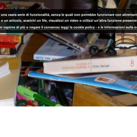
 una vasta serie di funzionalità, senza le quali non potrebbe funzionare con altrettanta
 un articolo, scarichi un file, visualizzi un video o utilizzi un'altra funzione prese
er capirne di più o negare il consenso leggi la cookie policy - e le informazioni sulla