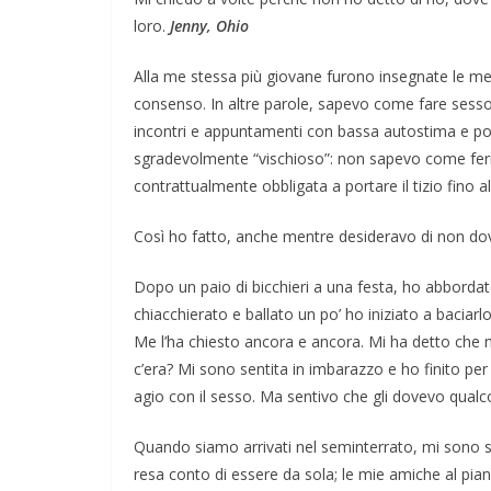
loro.
Jenny, Ohio
Alla me stessa più giovane furono insegnate le me
consenso. In altre parole, sapevo come fare sesso 
incontri e appuntamenti con bassa autostima e poc
sgradevolmente “vischioso”: non sapevo come ferma
contrattualmente obbligata a portare il tizio fino a
Così ho fatto, anche mentre desideravo di non dov
Dopo un paio di bicchieri a una festa, ho abborda
chiacchierato e ballato un po’ ho iniziato a baciarl
Me l’ha chiesto ancora e ancora. Mi ha detto che m
c’era? Mi sono sentita in imbarazzo e ho finito pe
agio con il sesso. Ma sentivo che gli dovevo qualc
Quando siamo arrivati nel seminterrato, mi sono sed
resa conto di essere da sola; le mie amiche al pi