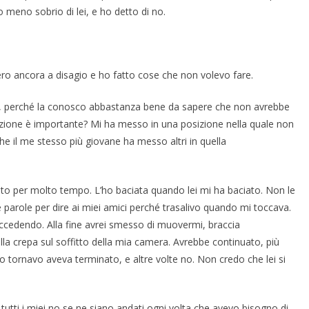
meno sobrio di lei, e ho detto di no.
ero ancora a disagio e ho fatto cose che non volevo fare.
e, perché la conosco abbastanza bene da sapere che non avrebbe
enzione è importante? Mi ha messo in una posizione nella quale non
 il me stesso più giovane ha messo altri in quella
iato per molto tempo. L’ho baciata quando lei mi ha baciato. Non le
e parole per dire ai miei amici perché trasalivo quando mi toccava.
ccedendo. Alla fine avrei smesso di muovermi, braccia
ulla crepa sul soffitto della mia camera. Avrebbe continuato, più
 tornavo aveva terminato, e altre volte no. Non credo che lei si
tutti i miei no se ne siano andati ogni volta che avevo bisogno di