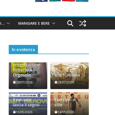
O…
MANGIARE E BERE
In evidenza
Diari di
progettazione:
Roberto a
Orgosolo
Io e l’Odissea
29/07/2026
28/07/2026
Il passato
Esercizio di
lascia il segno
stile
15/05/2026
14/05/2026