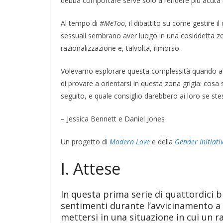
debba comportare serve solo a rendere più acuta 
Al tempo di
#MeToo
, il dibattito su come gestire 
sessuali sembrano aver luogo in una cosiddetta zo
razionalizzazione e, talvolta, rimorso.
Volevamo esplorare questa complessità quando
di provare a orientarsi in questa zona grigia: cos
seguito, e quale consiglio darebbero ai loro se stes
– Jessica Bennett e Daniel Jones
Un progetto di
Modern Love
e della
Gender Initiati
I. Attese
In questa prima serie di quattordici br
sentimenti durante l’avvicinamento a 
mettersi in una situazione in cui un 