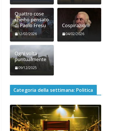
Quattro cose
che ho pensato
di Paolo Fresu
Cospirazioni
12/02/2026
04/02/2026
Ogni volta
puntualmente
09/12/2025
Categoria della settimana: Politica