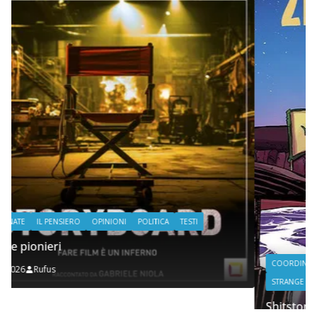
COORDINATE
IL PENSIERO
POLITICA
SEGNALAZIONI
STRANGE DAYS
Shitstorm, videogame e globalizzazione