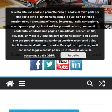
Salta
al
Questo sito usa cookie o permette l'uso di cookie di terze parti per
contenuto
una vasta serie di funzionalità, senza le quali non potrebbe
funzionare con altrettanta efficacia. Se prosegui nella navigazione,
scorri questa pagina, clicchi sui link presenti nel sito, commenti un
contenuto, condividi una pagina o un articolo, scarichi un file,
visualizzi un video o utilizzi un'altra funzione presente su questo
La casa di Roberto
sito stai probabilmente attivando un cookie e acconsenti quindi
implicitamente all'utilizzo di cookie.
Per capirne di più o negare il
consenso leggi la cookie policy - e le informazioni sulla
Quando il gioco si fa duro, i sardi iniziano a giocare
Accetto
osservanza della GDPR