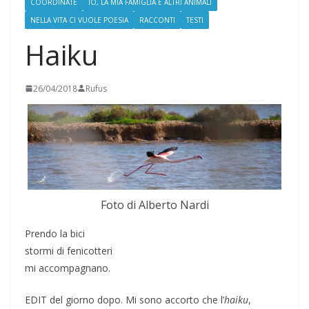
COORDINATE
IO, LA MIA FAMIGLIA E ALTRI ANIMALI
NELLA VITA CI VUOLE POESIA
RACCONTI
TESTI
Haiku
26/04/2018
Rufus
Foto di Alberto Nardi
Prendo la bici
stormi di fenicotteri
mi accompagnano.
EDIT del giorno dopo. Mi sono accorto che l’
haiku
,