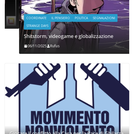
COORDINATE
IL PENSIERO
POLITICA
SEGNALAZIONI
STRANGE DAYS
Shitstorm, videogame e globalizzazione
06/11/2025
Rufus
Giocare il conflitto alla Casa per la Pace di Ghilarza